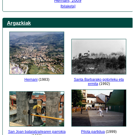
Hernani, 2009
[bilaketa]
Argazkiak
Hernani
(1983)
Santa Barbarako gotorleku eta
ermita
(1992)
Pilota partidua
(1999)
San Joan bataiatzailearen parrokia