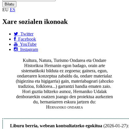
EU
ES
Xare sozialen ikonoak
Twitter
Facebook
YouTube
Instagram
Kultura, Natura, Turismo Ondarea eta Ondare
Historikoa Hernanin egon badago, orain arte
sistematikoki bilduta ez zegoena; gainera, egun,
ondarearen konzeptua zabaldu da, ondare materialaz
(higiezina eta higigarria) gain, materiabageari (ahozko
tradizioa, folklorea...) garrantzi handia ematen zaio.
Hori guztia biltzeko asmoz, Hernaniko Udalak
denborarekin osatzen joango den proiektua aurkezten
du, hernaniarren eskura jartzen du:
Hernaniko ondarea
Liburu berria, webean kontsultatzeko egokitua
(2026-01-27):