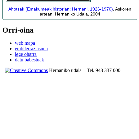
Ahotsak (Emakumeak historian; Hernani, 1926-1970)
, Askoren
artean. Hernaniko Udala, 2004
Orri-oina
web mapa
erabilerraztasuna
lege oharra
datu babestuak
Hernaniko udala
- Tel. 943 337 000