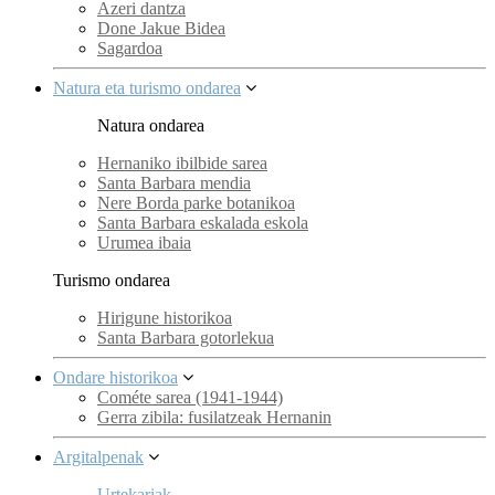
Azeri dantza
Done Jakue Bidea
Sagardoa
Natura eta turismo ondarea
Natura ondarea
Hernaniko ibilbide sarea
Santa Barbara mendia
Nere Borda parke botanikoa
Santa Barbara eskalada eskola
Urumea ibaia
Turismo ondarea
Hirigune historikoa
Santa Barbara gotorlekua
Ondare historikoa
Cométe sarea (1941-1944)
Gerra zibila: fusilatzeak Hernanin
Argitalpenak
Urtekariak