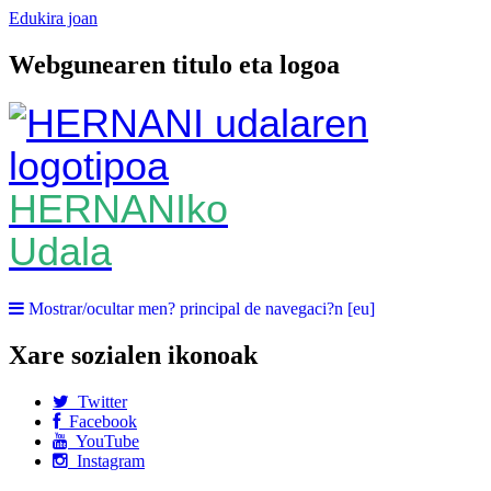
Edukira joan
Webgunearen titulo eta logoa
HERNANIko
Udala
Mostrar/ocultar men? principal de navegaci?n [eu]
Xare sozialen ikonoak
Twitter
Facebook
YouTube
Instagram