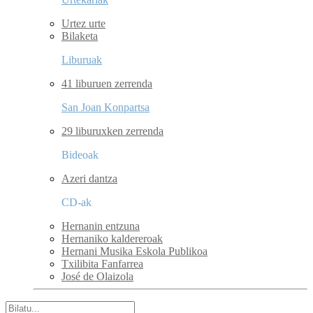
Urtez urte
Bilaketa
Liburuak
41 liburuen zerrenda
San Joan Konpartsa
29 liburuxken zerrenda
Bideoak
Azeri dantza
CD-ak
Hernanin entzuna
Hernaniko kaldereroak
Hernani Musika Eskola Publikoa
Txilibita Fanfarrea
José de Olaizola