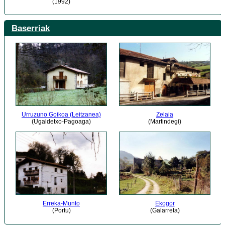
(1992)
Baserriak
Urruzuno Goikoa (Leitzanea)
Zelaia
(Ugaldetxo-Pagoaga)
(Martindegi)
Erreka-Munto
Ekogor
(Portu)
(Galarreta)