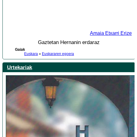
Amaia Etxarri Erize
Gaztetan Hernanin erdaraz
Gaiak
Euskara
»
Euskararen egoera
Urtekariak