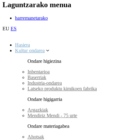
Laguntzarako menua
harremanetarako
EU
ES
Hasiera
Kultur ondarea
Ondare higiezina
Inbentarioa
Baserriak
Industria-ondarea
Latseko produktu kimikoen fabrika
Ondare higigarria
Argazkiak
Mendiriz Mendi - 75 urte
Ondare materiagabea
Ahotsak