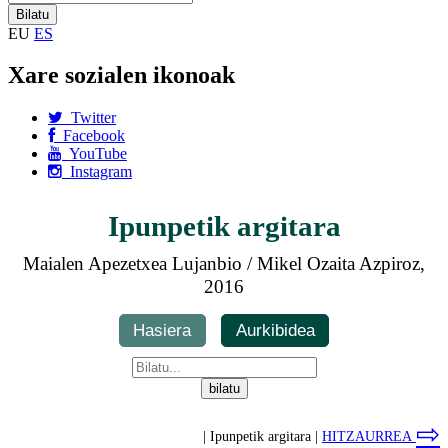
EU
ES
Xare sozialen ikonoak
Twitter
Facebook
YouTube
Instagram
Ipunpetik argitara
Maialen Apezetxea Lujanbio / Mikel Ozaita Azpiroz,
2016
Hasiera
Aurkibidea
⇨
| Ipunpetik argitara |
HITZAURREA