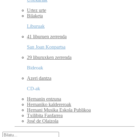
Urtez urte
Bilaketa
Liburuak
41 liburuen zerrenda
San Joan Konpartsa
29 liburuxken zerrenda
Bideoak
Azeri dantza
CD-ak
Hernanin entzuna
Hernaniko kaldereroak
Hernani Musika Eskola Publikoa
Txilibita Fanfarrea
José de Olaizola