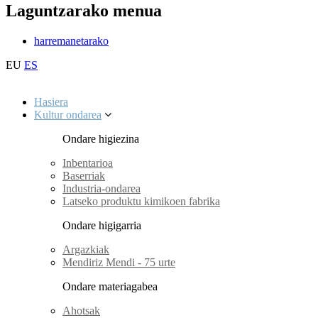
Laguntzarako menua
harremanetarako
EU
ES
Hasiera
Kultur ondarea
Ondare higiezina
Inbentarioa
Baserriak
Industria-ondarea
Latseko produktu kimikoen fabrika
Ondare higigarria
Argazkiak
Mendiriz Mendi - 75 urte
Ondare materiagabea
Ahotsak