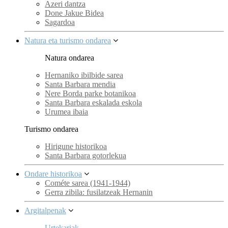
Azeri dantza
Done Jakue Bidea
Sagardoa
Natura eta turismo ondarea
Natura ondarea
Hernaniko ibilbide sarea
Santa Barbara mendia
Nere Borda parke botanikoa
Santa Barbara eskalada eskola
Urumea ibaia
Turismo ondarea
Hirigune historikoa
Santa Barbara gotorlekua
Ondare historikoa
Cométe sarea (1941-1944)
Gerra zibila: fusilatzeak Hernanin
Argitalpenak
Urtekariak