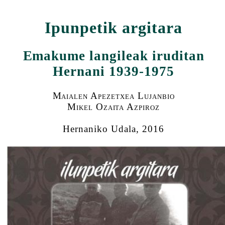
Ipunpetik argitara
Emakume langileak iruditan
Hernani 1939-1975
Maialen Apezetxea Lujanbio
Mikel Ozaita Azpiroz
Hernaniko Udala, 2016