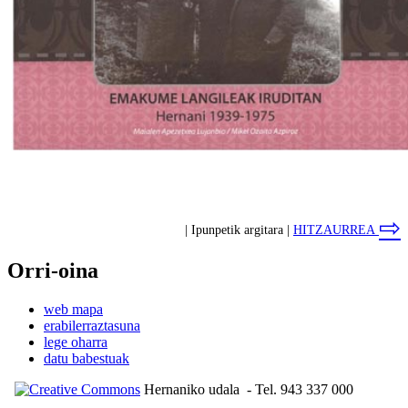
⇨
| Ipunpetik argitara |
HITZAURREA
Orri-oina
web mapa
erabilerraztasuna
lege oharra
datu babestuak
Hernaniko udala
- Tel. 943 337 000