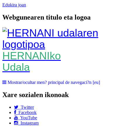
Edukira joan
Webgunearen titulo eta logoa
HERNANIko
Udala
Mostrar/ocultar men? principal de navegaci?n [eu]
Xare sozialen ikonoak
Twitter
Facebook
YouTube
Instagram