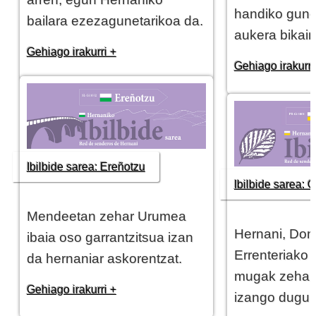
handiko gun
bailara ezezagunetarikoa da.
aukera bikai
Gehiago irakurri +
Gehiago irakurri
Ibilbide sarea: Ereñotzu
Ibilbide sarea: 
Mendeetan zehar Urumea
Hernani, Dono
ibaia oso garrantzitsua izan
Errenteriako 
da hernaniar askorentzat.
mugak zehar
Gehiago irakurri +
izango dugu.