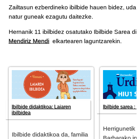
Zailtasun ezberdineko ibilbide hauen bidez, udaler
natur guneak ezagutu daitezke.
Hernanik 11 ibilbidez osatutako Ibilbide Sarea d
Mendiriz Mendi
elkartearen laguntzarekin.
Ibilbide didaktikoa: Laiaren
Ibilbide sarea :
ibilbidea
Herrigunetik 
Ibilbide didaktikoa da, familia
Barbarako in