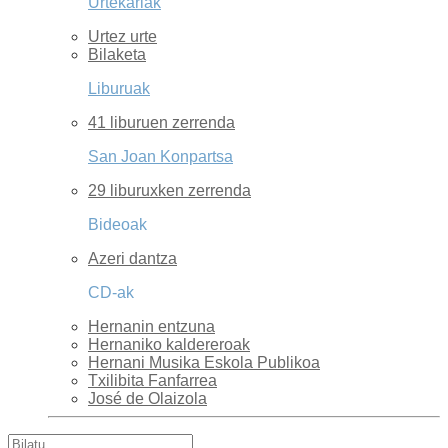
Urtekariak
Urtez urte
Bilaketa
Liburuak
41 liburuen zerrenda
San Joan Konpartsa
29 liburuxken zerrenda
Bideoak
Azeri dantza
CD-ak
Hernanin entzuna
Hernaniko kaldereroak
Hernani Musika Eskola Publikoa
Txilibita Fanfarrea
José de Olaizola