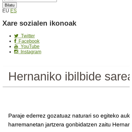
EU
ES
Xare sozialen ikonoak
Twitter
Facebook
YouTube
Instagram
Hernaniko ibilbide sare
Paraje ederrez gozatuaz naturari so egiteko auke
harremanetan jartzera gonbidatzen zaitu Hernani