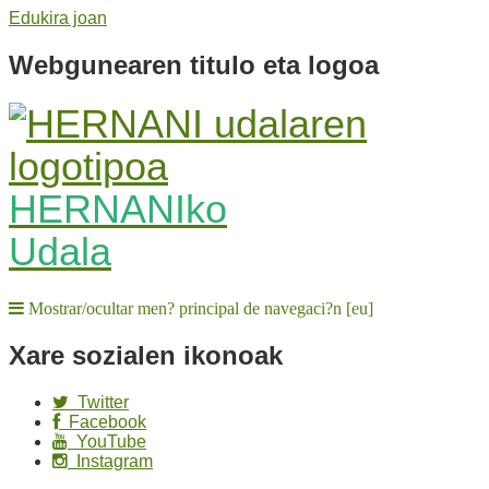
Edukira joan
Webgunearen titulo eta logoa
HERNANIko
Udala
Mostrar/ocultar men? principal de navegaci?n [eu]
Xare sozialen ikonoak
Twitter
Facebook
YouTube
Instagram