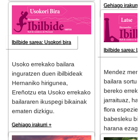
Gehiago irakurri
Ibilbide sarea: Usokori bira
Ibilbide sarea: L
Usoko errekako bailara
Mendez men
inguratzen duen ibilbideak
bailara sortu
Hernaniko hirigunea,
bereko erreka
Ereñotzu eta Usoko errekako
jarraituaz, ha
bailararen ikuspegi bikainak
flora espezie
ematen dizkigu.
babesleku bi
Gehiago irakurri +
harana ezagu
gara.