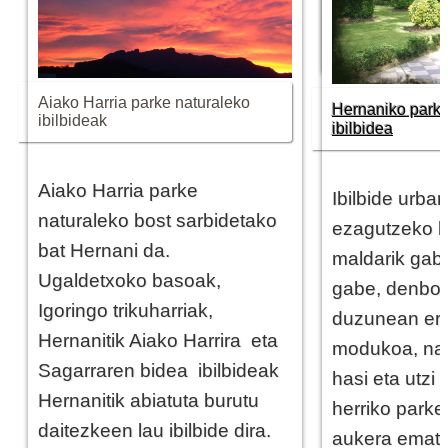
Gehiago irakurri
Aiako Harria parke naturaleko
Hernaniko parke 
ibilbideak
ibilbidea
Aiako Harria parke
Ibilbide urba
naturaleko bost sarbidetako
ezagutzeko b
bat Hernani da.
maldarik gabe
Ugaldetxoko basoak,
gabe, denbor
Igoringo trikuharriak,
duzunean ere
Hernanitik Aiako Harrira eta
modukoa, na
Sagarraren bidea ibilbideak
hasi eta utzi
Hernanitik abiatuta burutu
herriko park
daitezkeen lau ibilbide dira.
aukera emat