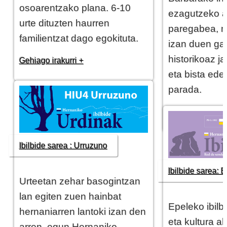
osoarentzako plana. 6-10
ezagutzeko 
urte di­tuz­­ten haurren
paregabea, m
familientzat da­go egokituta.
izan duen gar
historikoaz j
Gehiago irakurri +
eta bista ede
parada.
Gehiago irakurri
Ibilbide sarea : Urruzuno
Ibilbide sarea: 
Urteetan zehar basogintzan
lan egiten zuen hainbat
Epeleko ibilb
hernaniarren lantoki izan den
eta kultura al
arren, egun Hernaniko