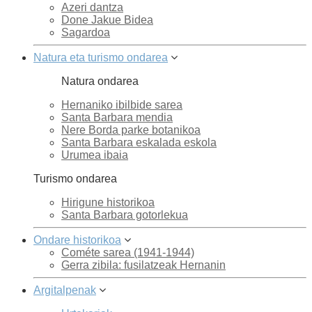
Azeri dantza
Done Jakue Bidea
Sagardoa
Natura eta turismo ondarea
Natura ondarea
Hernaniko ibilbide sarea
Santa Barbara mendia
Nere Borda parke botanikoa
Santa Barbara eskalada eskola
Urumea ibaia
Turismo ondarea
Hirigune historikoa
Santa Barbara gotorlekua
Ondare historikoa
Cométe sarea (1941-1944)
Gerra zibila: fusilatzeak Hernanin
Argitalpenak