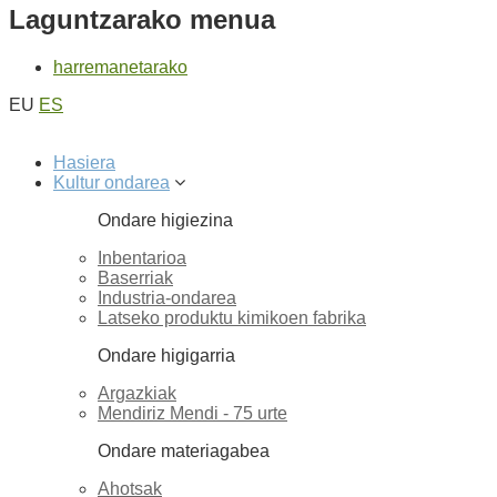
Laguntzarako menua
harremanetarako
EU
ES
Hasiera
Kultur ondarea
Ondare higiezina
Inbentarioa
Baserriak
Industria-ondarea
Latseko produktu kimikoen fabrika
Ondare higigarria
Argazkiak
Mendiriz Mendi - 75 urte
Ondare materiagabea
Ahotsak