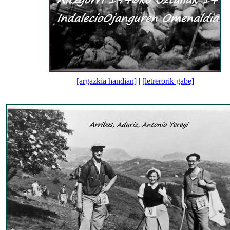
[argazkia handian]
|
[letrerorik gabe]