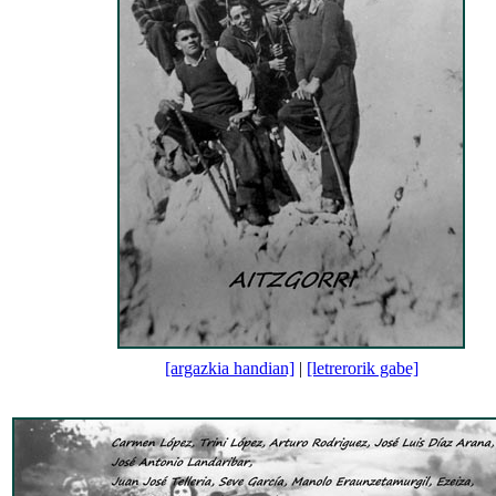
[argazkia handian]
|
[letrerorik gabe]