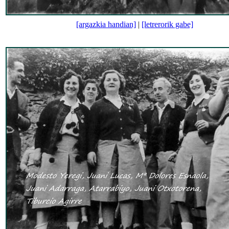
[argazkia handian]
|
[letrerorik gabe]