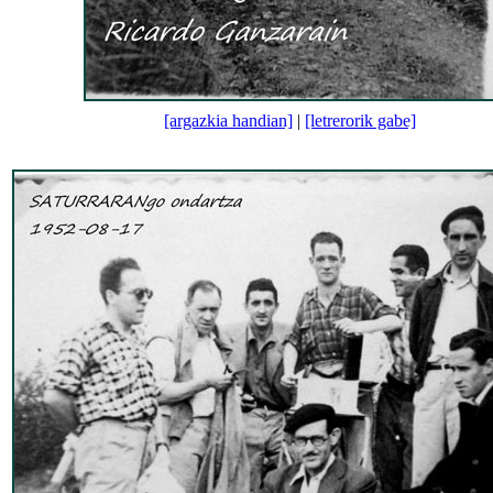
[argazkia handian]
|
[letrerorik gabe]