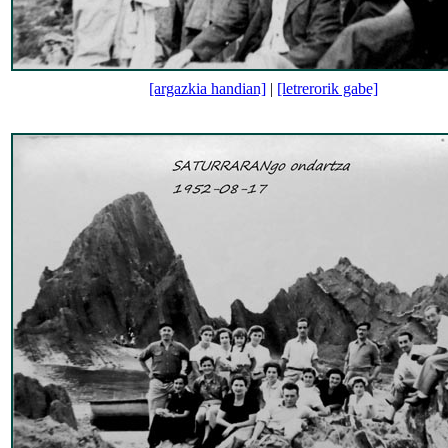
[argazkia handian]
|
[letrerorik gabe]