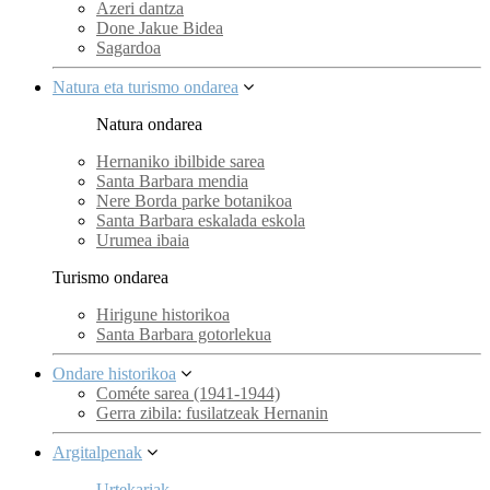
Azeri dantza
Done Jakue Bidea
Sagardoa
Natura eta turismo ondarea
Natura ondarea
Hernaniko ibilbide sarea
Santa Barbara mendia
Nere Borda parke botanikoa
Santa Barbara eskalada eskola
Urumea ibaia
Turismo ondarea
Hirigune historikoa
Santa Barbara gotorlekua
Ondare historikoa
Cométe sarea (1941-1944)
Gerra zibila: fusilatzeak Hernanin
Argitalpenak
Urtekariak