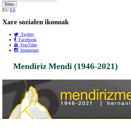
EU
ES
Xare sozialen ikonoak
Twitter
Facebook
YouTube
Instagram
Mendiriz Mendi (1946-2021)