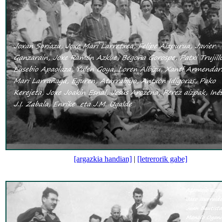
[argazkia handian]
|
[letrerorik gabe]