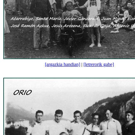
[argazkia handian]
|
[letrerorik gabe]