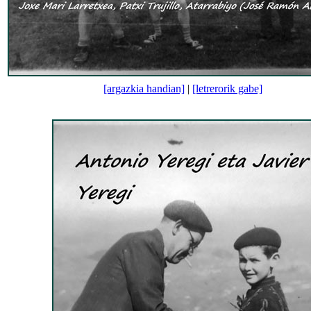
[argazkia handian]
|
[letrerorik gabe]