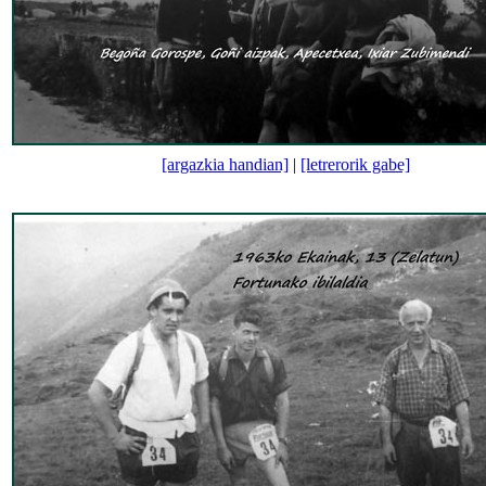
[argazkia handian]
|
[letrerorik gabe]