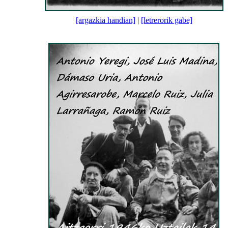
[argazkia handian]
|
[letrerorik gabe]