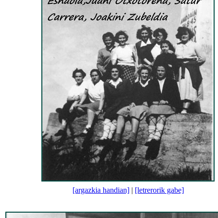
[argazkia handian]
|
[letrerorik gabe]