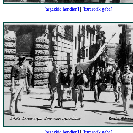
[argazkia handian]
|
[letrerorik gabe]
[argazkia handian]
|
[letrerorik gabe]