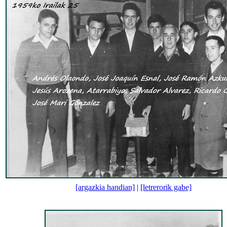
[argazkia handian]
|
[letrerorik gabe]