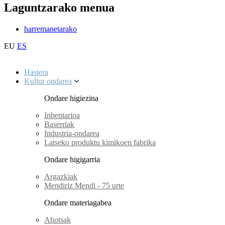
Laguntzarako menua
harremanetarako
EU
ES
Hasiera
Kultur ondarea
Ondare higiezina
Inbentarioa
Baserriak
Industria-ondarea
Latseko produktu kimikoen fabrika
Ondare higigarria
Argazkiak
Mendiriz Mendi - 75 urte
Ondare materiagabea
Ahotsak