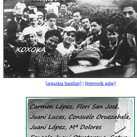
[argazkia handian]
|
[letrerorik gabe]