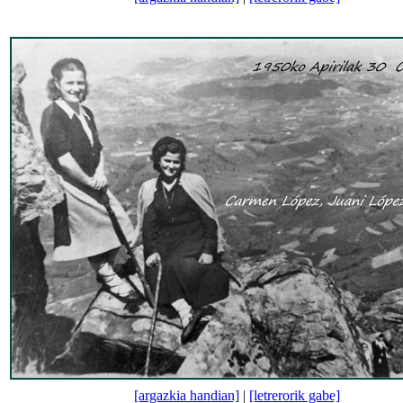
[argazkia handian]
|
[letrerorik gabe]