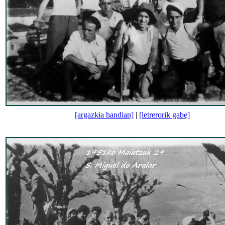
[argazkia handian]
|
[letrerorik gabe]