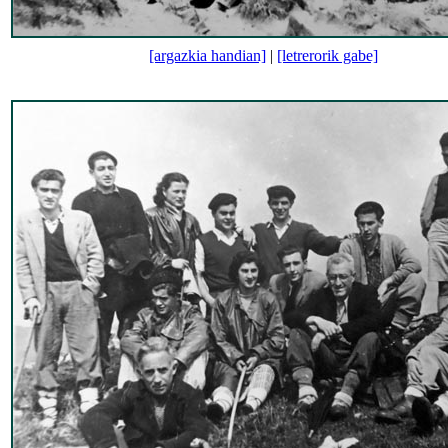
[argazkia handian]
|
[letrerorik gabe]