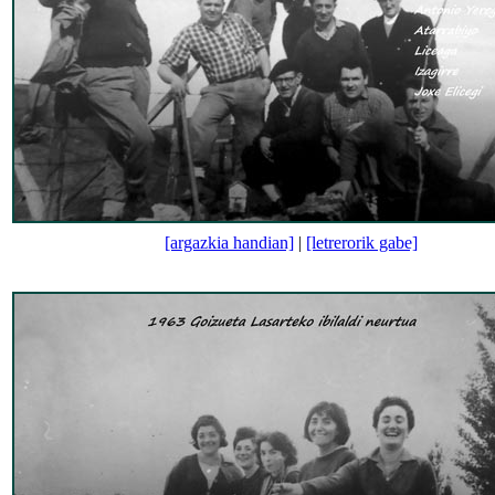
[argazkia handian]
|
[letrerorik gabe]