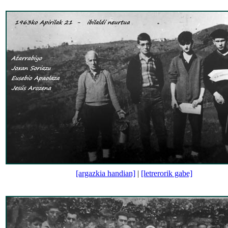
[argazkia handian]
|
[letrerorik gabe]