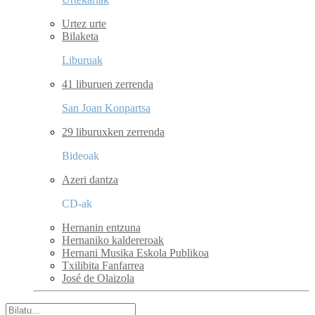
Urtez urte
Bilaketa
Liburuak
41 liburuen zerrenda
San Joan Konpartsa
29 liburuxken zerrenda
Bideoak
Azeri dantza
CD-ak
Hernanin entzuna
Hernaniko kaldereroak
Hernani Musika Eskola Publikoa
Txilibita Fanfarrea
José de Olaizola