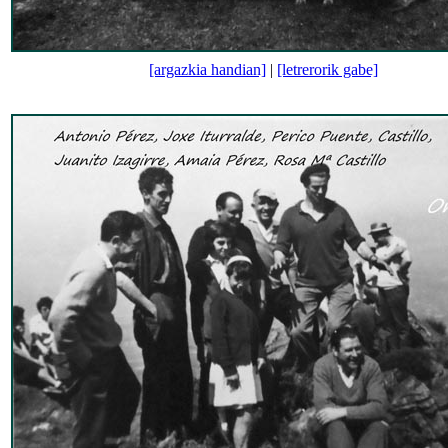
[argazkia handian]
|
[letrerorik gabe]