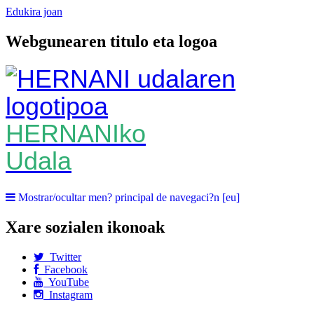
Edukira joan
Webgunearen titulo eta logoa
HERNANIko
Udala
Mostrar/ocultar men? principal de navegaci?n [eu]
Xare sozialen ikonoak
Twitter
Facebook
YouTube
Instagram