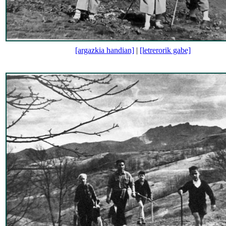
[argazkia handian]
|
[letrerorik gabe]