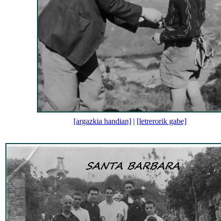
[argazkia handian]
|
[letrerorik gabe]