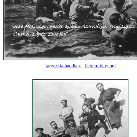
[argazkia handian]
|
[letrerorik gabe]