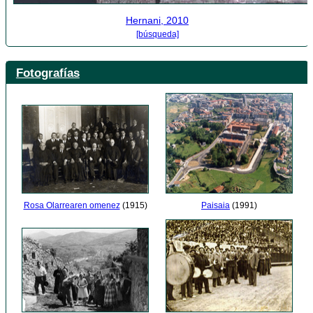
Hernani, 2010
[búsqueda]
Fotografías
Paisaia
(1991)
Rosa Olarrearen omenez
(1915)