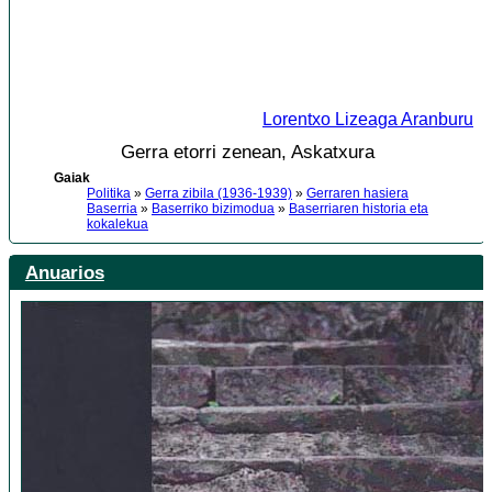
Lorentxo Lizeaga Aranburu
Gerra etorri zenean, Askatxura
Gaiak
Politika
»
Gerra zibila (1936-1939)
»
Gerraren hasiera
Baserria
»
Baserriko bizimodua
»
Baserriaren historia eta
kokalekua
Anuarios