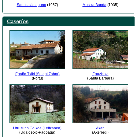
Musika Banda
(1935)
San Inazio eguna
(1957)
Caseríos
Egaña Txiki (Sutegi Zahar)
Eguzkitza
(Portu)
(Santa Barbara)
Urruzuno Goikoa (Leitzanea)
Akan
(Ugaldetxo-Pagoaga)
(Akerregi)