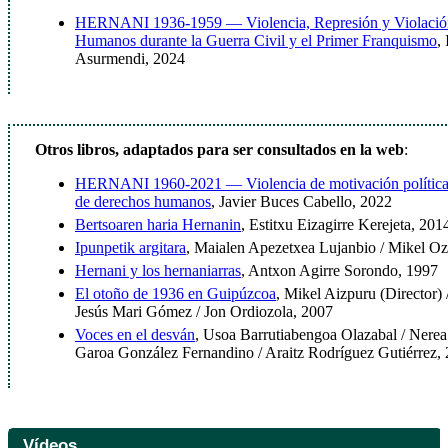
HERNANI 1936-1959 — Violencia, Represión y Violación
Humanos durante la Guerra Civil y el Primer Franquismo
,
Asurmendi, 2024
Otros libros, adaptados para ser consultados en la web
:
HERNANI 1960-2021 — Violencia de motivación política 
de derechos humanos
, Javier Buces Cabello, 2022
Bertsoaren haria Hernanin
, Estitxu Eizagirre Kerejeta, 201
Ipunpetik argitara
, Maialen Apezetxea Lujanbio / Mikel Oz
Hernani y los hernaniarras
, Antxon Agirre Sorondo, 1997
El otoño de 1936 en Guipúzcoa
, Mikel Aizpuru (Director)
Jesús Mari Gómez / Jon Ordiozola, 2007
Voces en el desván
, Usoa Barrutiabengoa Olazabal / Nere
Garoa González Fernandino / Araitz Rodríguez Gutiérrez,
Vídeos