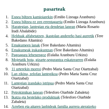
pasarteak
1.
Esnea biltzen kamioiarekin
(Emilio Lizeaga Aranburu)
2.
Esnea biltzea ez zen errentagarria
(Emilio Lizeaga Aranburu)
3.
Harategian, lantegian eta dendetan lanean
(Maria Rosario
Iradi Abalabide)
4.
Helduak alfabetatzen, ikastolan andereño hasi aurretik
(Tere
Bakedano Altamira)
5.
Emakumeen lanak
(Tere Bakedano Altamira)
6.
Emakumeak irakaskuntzan
(Tere Bakedano Altamira)
7.
Pagoagara lehenengoz
(Eulalia Aranburu Urkizu)
8.
Mojetatik bota, gizarte-segurantza eskatzearren
(Eulalia
Aranburu Urkizu)
9.
11 urterekin morroi
(Pedro Maria Santa Cruz Oiartzabal)
10.
Lan zikina, zelofan lantegikoa
(Pedro Maria Santa Cruz
Oiartzabal)
11.
Lantegian izandako istripua
(Pedro Maria Santa Cruz
Oiartzabal)
12.
Petrokimikan lanean
(Telesforo Oiarbide Zabaleta)
13.
Ikatza eta bestelako produktuak
(Telesforo Oiarbide
Zabaleta)
14.
Arreben eta aitaren lanbideak familia aurrera ateratzeko