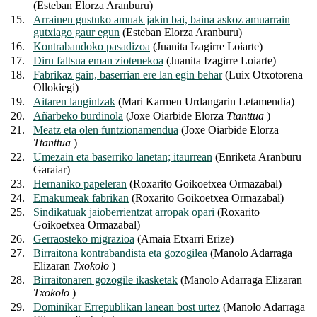
(Esteban Elorza Aranburu)
15.
Arrainen gustuko amuak jakin bai, baina askoz amuarrain
gutxiago gaur egun
(Esteban Elorza Aranburu)
16.
Kontrabandoko pasadizoa
(Juanita Izagirre Loiarte)
17.
Diru faltsua eman ziotenekoa
(Juanita Izagirre Loiarte)
18.
Fabrikaz gain, baserrian ere lan egin behar
(Luix Otxotorena
Ollokiegi)
19.
Aitaren langintzak
(Mari Karmen Urdangarin Letamendia)
20.
Añarbeko burdinola
(Joxe Oiarbide Elorza
Ttanttua
)
21.
Meatz eta olen funtzionamendua
(Joxe Oiarbide Elorza
Ttanttua
)
22.
Umezain eta baserriko lanetan; itaurrean
(Enriketa Aranburu
Garaiar)
23.
Hernaniko papeleran
(Roxarito Goikoetxea Ormazabal)
24.
Emakumeak fabrikan
(Roxarito Goikoetxea Ormazabal)
25.
Sindikatuak jaioberrientzat arropak opari
(Roxarito
Goikoetxea Ormazabal)
26.
Gerraosteko migrazioa
(Amaia Etxarri Erize)
27.
Birraitona kontrabandista eta gozogilea
(Manolo Adarraga
Elizaran
Txokolo
)
28.
Birraitonaren gozogile ikasketak
(Manolo Adarraga Elizaran
Txokolo
)
29.
Dominikar Errepublikan lanean bost urtez
(Manolo Adarraga