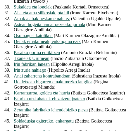
Elizaran
Txokolo
)
30.
Sukaldea eta logelak
(Paxkuala Kortadi Ormaetxea)
31.
Aita eta ama silikosiak jota hil
(Irune Karrera Etxeberria)
32.
Amak alabak neskame nahi ez
(Valentina Ugalde Ugalde)
33.
Astean hogeita hamar pezetako jornala
(Mari Karmen
Olazagirre Amilibia)
34.
Oso nagusi katolikoa
(Mari Karmen Olazagirre Amilibia)
35.
Denak emakumeak, enkargatua ezik
(Mari Karmen
Olazagirre Amilibia)
36.
Pasaiko portua eraikitzen
(Antonio Errazkin Beldarrain)
37.
Txanelak Urumean
(Inazio Zubiarrain Otxotorena)
38.
Irin fabrikan lanean
(Hipolito Arregi Iraola)
39.
Irin zuria nahiago
(Hipolito Arregi Iraola)
40.
Anai zaharrena kontrabandoan
(Salustiana Irazusta Iraola)
41.
Udaletxean bigarren emakumezko langilea
(Regina
Gorrotxategi Miranda)
42.
Karramarroa, goldea eta harria
(Batixta Goikoetxea Izagirre)
43.
Fabrika utzi ahateak ehizatzera joateko
(Batixta Goikoetxea
Izagirre)
44.
Zeramika fabrikako lehendabiziko pieza
(Batixta Goikoetxea
Izagirre)
45.
Soldaduska egiterako, enkargatu
(Batixta Goikoetxea
Izagirre)