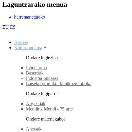
Laguntzarako menua
harremanetarako
EU
ES
Hasiera
Kultur ondarea
Ondare higiezina
Inbentarioa
Baserriak
Industria-ondarea
Latseko produktu kimikoen fabrika
Ondare higigarria
Argazkiak
Mendiriz Mendi - 75 urte
Ondare materiagabea
Ahotsak