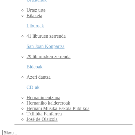
Urtez urte
Bilaketa
Liburuak
41 liburuen zerrenda
San Joan Konpartsa
29 liburuxken zerrenda
Bideoak
Azeri dantza
CD-ak
Hernanin entzuna
Hernaniko kaldereroak
Hernani Musika Eskola Publikoa
Txilibita Fanfarrea
José de Olaizola