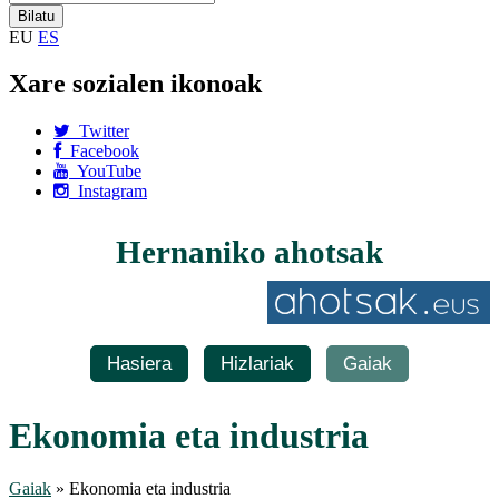
EU
ES
Xare sozialen ikonoak
Twitter
Facebook
YouTube
Instagram
Hernaniko ahotsak
Hasiera
Hizlariak
Gaiak
Ekonomia eta industria
Gaiak
» Ekonomia eta industria