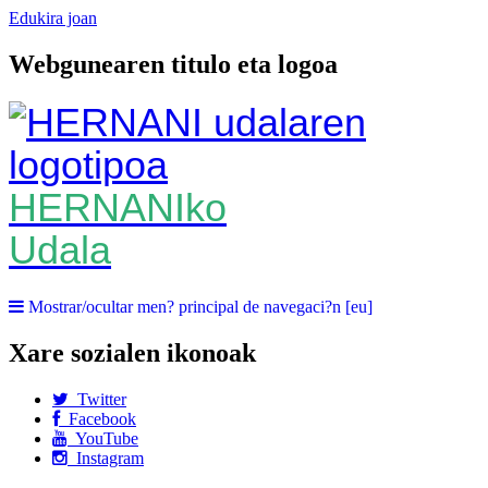
Edukira joan
Webgunearen titulo eta logoa
HERNANIko
Udala
Mostrar/ocultar men? principal de navegaci?n [eu]
Xare sozialen ikonoak
Twitter
Facebook
YouTube
Instagram