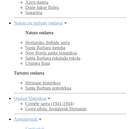
Azeri dantza
Done Jakue Bidea
Sagardoa
Natura eta turismo ondarea
Natura ondarea
Hernaniko ibilbide sarea
Santa Barbara mendia
Nere Borda parke botanikoa
Santa Barbara eskalada eskola
Urumea ibaia
Turismo ondarea
Hirigune historikoa
Santa Barbara gotorlekua
Ondare historikoa
Cométe sarea (1941-1944)
Gerra zibila: fusilatzeak Hernanin
Argitalpenak
Urtekariak