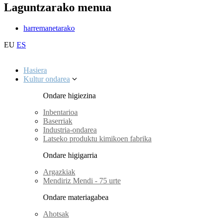
Laguntzarako menua
harremanetarako
EU
ES
Hasiera
Kultur ondarea
Ondare higiezina
Inbentarioa
Baserriak
Industria-ondarea
Latseko produktu kimikoen fabrika
Ondare higigarria
Argazkiak
Mendiriz Mendi - 75 urte
Ondare materiagabea
Ahotsak