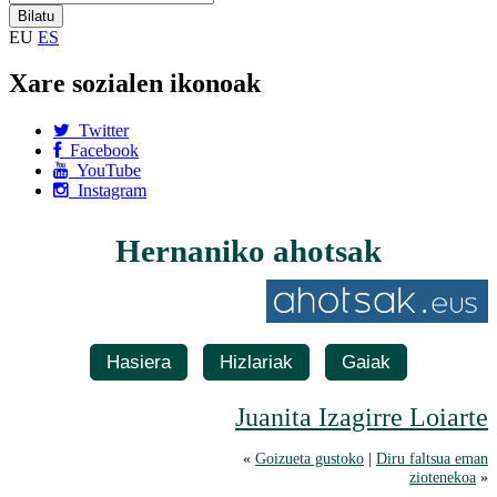
EU
ES
Xare sozialen ikonoak
Twitter
Facebook
YouTube
Instagram
Hernaniko ahotsak
Hasiera
Hizlariak
Gaiak
Juanita Izagirre Loiarte
«
Goizueta gustoko
|
Diru faltsua eman
ziotenekoa
»