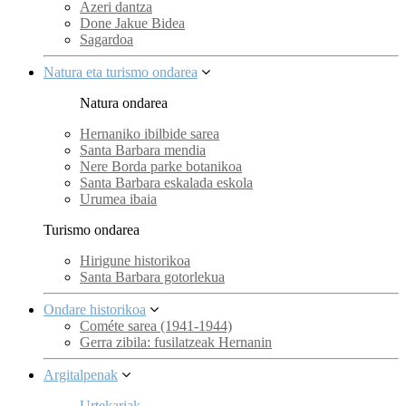
Azeri dantza
Done Jakue Bidea
Sagardoa
Natura eta turismo ondarea
Natura ondarea
Hernaniko ibilbide sarea
Santa Barbara mendia
Nere Borda parke botanikoa
Santa Barbara eskalada eskola
Urumea ibaia
Turismo ondarea
Hirigune historikoa
Santa Barbara gotorlekua
Ondare historikoa
Cométe sarea (1941-1944)
Gerra zibila: fusilatzeak Hernanin
Argitalpenak
Urtekariak