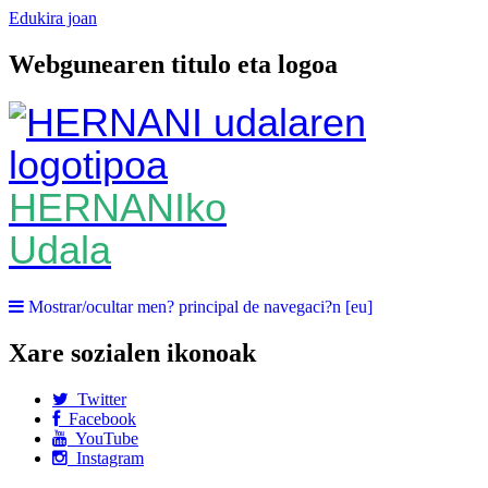
Edukira joan
Webgunearen titulo eta logoa
HERNANIko
Udala
Mostrar/ocultar men? principal de navegaci?n [eu]
Xare sozialen ikonoak
Twitter
Facebook
YouTube
Instagram