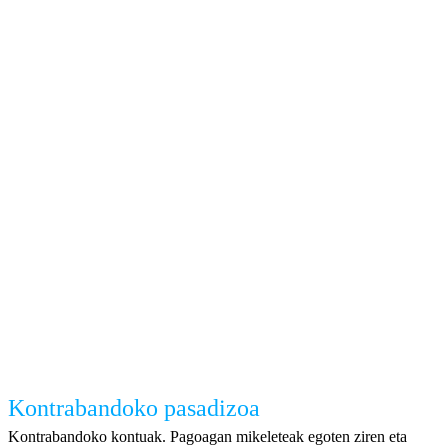
Kontrabandoko pasadizoa
Kontrabandoko kontuak. Pagoagan mikeleteak egoten ziren eta