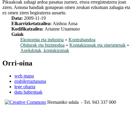
Pikuakoak zahagi ardoa pasatua zuenez, etxea erregistratzera joan
ziren. Amona handiak gonapean omen zeukan ezkutuan zahagia eta
ez omen ziren begiratzera ausartu.
Data:
2009-11-19
Elkarrizketatzailea:
Ainhoa Ansa
Kodifikatzailea:
Arianne Unamuno
Gaiak
Ekonomia eta industria
»
Kontrabandoa
Ohiturak eta bizimodua
»
Kontakizunak eta sinesmenak
»
Anekdotak, kontakizunak
Orri-oina
web mapa
erabilerraztasuna
lege oharra
datu babestuak
Hernaniko udala
- Tel. 943 337 000