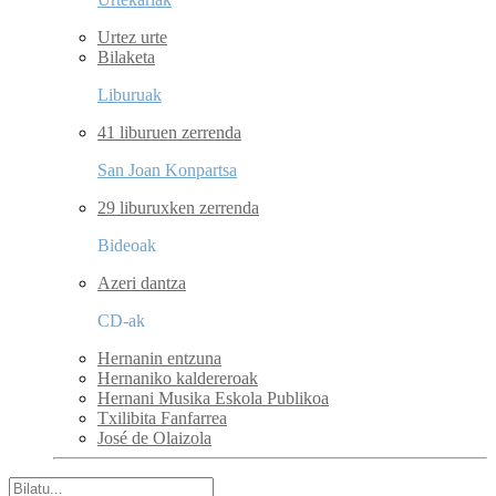
Urtez urte
Bilaketa
Liburuak
41 liburuen zerrenda
San Joan Konpartsa
29 liburuxken zerrenda
Bideoak
Azeri dantza
CD-ak
Hernanin entzuna
Hernaniko kaldereroak
Hernani Musika Eskola Publikoa
Txilibita Fanfarrea
José de Olaizola