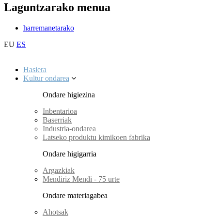
Laguntzarako menua
harremanetarako
EU
ES
Hasiera
Kultur ondarea
Ondare higiezina
Inbentarioa
Baserriak
Industria-ondarea
Latseko produktu kimikoen fabrika
Ondare higigarria
Argazkiak
Mendiriz Mendi - 75 urte
Ondare materiagabea
Ahotsak