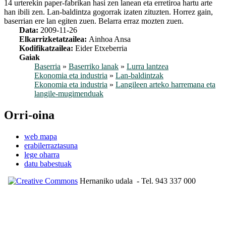
14 urterekin paper-fabrikan hasi zen lanean eta erretiroa hartu arte
han ibili zen. Lan-baldintza gogorrak izaten zituzten. Horrez gain,
baserrian ere lan egiten zuen. Belarra erraz mozten zuen.
Data:
2009-11-26
Elkarrizketatzailea:
Ainhoa Ansa
Kodifikatzailea:
Eider Etxeberria
Gaiak
Baserria
»
Baserriko lanak
»
Lurra lantzea
Ekonomia eta industria
»
Lan-baldintzak
Ekonomia eta industria
»
Langileen arteko harremana eta
langile-mugimenduak
Orri-oina
web mapa
erabilerraztasuna
lege oharra
datu babestuak
Hernaniko udala
- Tel. 943 337 000