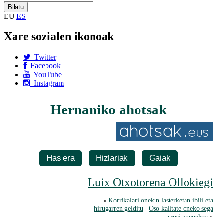
EU
ES
Xare sozialen ikonoak
Twitter
Facebook
YouTube
Instagram
Hernaniko ahotsak
Hasiera
Hizlariak
Gaiak
Luix Otxotorena Ollokiegi
«
Korrikalari onekin lasterketan ibili eta
hirugarren gelditu
|
Oso kalitate oneko sega
erosi zuenekoa
»