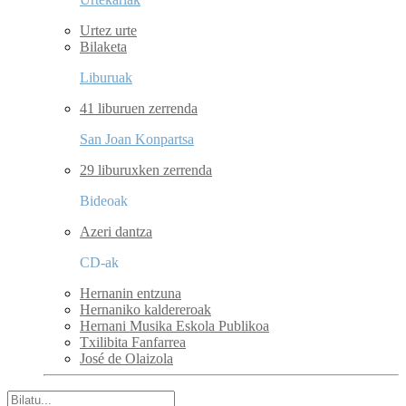
Urtez urte
Bilaketa
Liburuak
41 liburuen zerrenda
San Joan Konpartsa
29 liburuxken zerrenda
Bideoak
Azeri dantza
CD-ak
Hernanin entzuna
Hernaniko kaldereroak
Hernani Musika Eskola Publikoa
Txilibita Fanfarrea
José de Olaizola