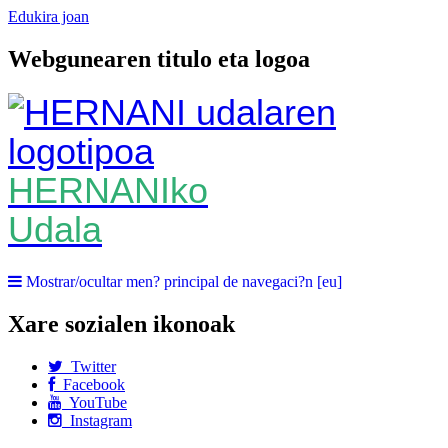
Edukira joan
Webgunearen titulo eta logoa
HERNANIko
Udala
Mostrar/ocultar men? principal de navegaci?n [eu]
Xare sozialen ikonoak
Twitter
Facebook
YouTube
Instagram