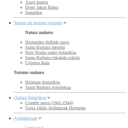
Azeri dantza
Done Jakue Bidea
Sagardoa
Natura eta turismo ondarea
Natura ondarea
Hernaniko ibilbide sarea
Santa Barbara mendia
Nere Borda parke botanikoa
Santa Barbara eskalada eskola
Urumea ibaia
Turismo ondarea
Hirigune historikoa
Santa Barbara gotorlekua
Ondare historikoa
Cométe sarea (1941-1944)
Gerra zibila: fusilatzeak Hernanin
Argitalpenak
Urtekariak