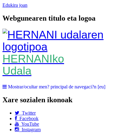
Edukira joan
Webgunearen titulo eta logoa
HERNANIko
Udala
Mostrar/ocultar men? principal de navegaci?n [eu]
Xare sozialen ikonoak
Twitter
Facebook
YouTube
Instagram