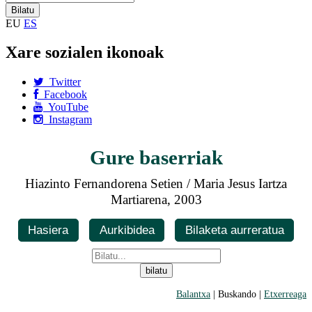
EU
ES
Xare sozialen ikonoak
Twitter
Facebook
YouTube
Instagram
Gure baserriak
Hiazinto Fernandorena Setien / Maria Jesus Iartza
Martiarena, 2003
Hasiera
Aurkibidea
Bilaketa aurreratua
Balantxa
| Buskando |
Etxerreaga