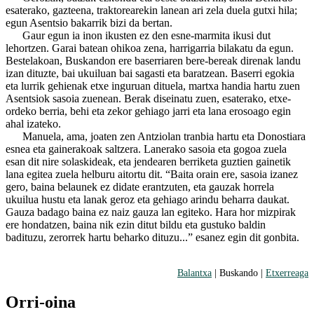
esaterako, gazteena, traktorearekin lanean ari zela duela gutxi hila;
egun Asentsio bakarrik bizi da bertan.
Gaur egun ia inon ikusten ez den esne-marmita ikusi dut
lehortzen. Garai batean ohikoa zena, harrigarria bilakatu da egun.
Bestelakoan, Buskandon ere baserriaren bere-bereak direnak landu
izan dituzte, bai ukuiluan bai sagasti eta baratzean. Baserri egokia
eta lurrik gehienak etxe inguruan dituela, martxa handia hartu zuen
Asentsiok sasoia zuenean. Berak diseinatu zuen, esaterako, etxe-
ordeko berria, behi eta zekor gehiago jarri eta lana erosoago egin
ahal izateko.
Manuela, ama, joaten zen Antziolan tranbia hartu eta Donostiara
esnea eta gainerakoak saltzera. Lanerako sasoia eta gogoa zuela
esan dit nire solaskideak, eta jendearen berriketa guztien gainetik
lana egitea zuela helburu aitortu dit. “Baita orain ere, sasoia izanez
gero, baina belaunek ez didate erantzuten, eta gauzak horrela
ukuilua hustu eta lanak geroz eta gehiago arindu beharra daukat.
Gauza badago baina ez naiz gauza lan egiteko. Hara hor mizpirak
ere hondatzen, baina nik ezin ditut bildu eta gustuko baldin
badituzu, zerorrek hartu beharko dituzu...” esanez egin dit gonbita.
Balantxa
| Buskando |
Etxerreaga
Orri-oina