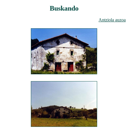
Buskando
Antziola auzoa