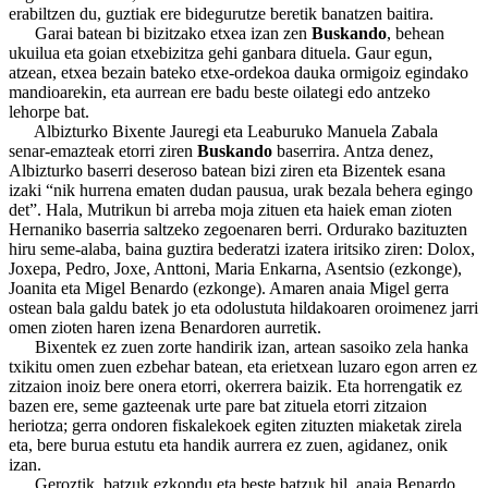
erabiltzen du, guztiak ere bidegurutze beretik banatzen baitira.
Garai batean bi bizitzako etxea izan zen
Buskando
, behean
ukuilua eta goian etxebizitza gehi ganbara dituela. Gaur egun,
atzean, etxea bezain bateko etxe-ordekoa dauka ormigoiz egindako
mandioarekin, eta aurrean ere badu beste oilategi edo antzeko
lehorpe bat.
Albizturko Bixente Jauregi eta Leaburuko Manuela Zabala
senar-emazteak etorri ziren
Buskando
baserrira. Antza denez,
Albizturko baserri deseroso batean bizi ziren eta Bizentek esana
izaki “nik hurrena ematen dudan pausua, urak bezala behera egingo
det”. Hala, Mutrikun bi arreba moja zituen eta haiek eman zioten
Hernaniko baserria saltzeko zegoenaren berri. Ordurako bazituzten
hiru seme-alaba, baina guztira bederatzi izatera iritsiko ziren: Dolox,
Joxepa, Pedro, Joxe, Anttoni, Maria Enkarna, Asentsio (ezkonge),
Joanita eta Migel Benardo (ezkonge). Amaren anaia Migel gerra
ostean bala galdu batek jo eta odolustuta hildakoaren oroimenez jarri
omen zioten haren izena Benardoren aurretik.
Bixentek ez zuen zorte handirik izan, artean sasoiko zela hanka
txikitu omen zuen ezbehar batean, eta erietxean luzaro egon arren ez
zitzaion inoiz bere onera etorri, okerrera baizik. Eta horrengatik ez
bazen ere, seme gazteenak urte pare bat zituela etorri zitzaion
heriotza; gerra ondoren fiskalekoek egiten zituzten miaketak zirela
eta, bere burua estutu eta handik aurrera ez zuen, agidanez, onik
izan.
Geroztik, batzuk ezkondu eta beste batzuk hil, anaia Benardo