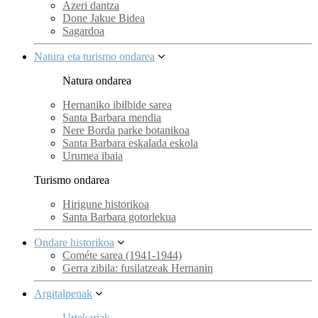
Azeri dantza
Done Jakue Bidea
Sagardoa
Natura eta turismo ondarea
Natura ondarea
Hernaniko ibilbide sarea
Santa Barbara mendia
Nere Borda parke botanikoa
Santa Barbara eskalada eskola
Urumea ibaia
Turismo ondarea
Hirigune historikoa
Santa Barbara gotorlekua
Ondare historikoa
Cométe sarea (1941-1944)
Gerra zibila: fusilatzeak Hernanin
Argitalpenak
Urtekariak