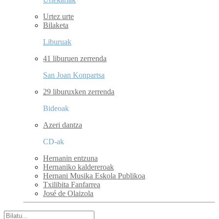
Urtez urte
Bilaketa
Liburuak
41 liburuen zerrenda
San Joan Konpartsa
29 liburuxken zerrenda
Bideoak
Azeri dantza
CD-ak
Hernanin entzuna
Hernaniko kaldereroak
Hernani Musika Eskola Publikoa
Txilibita Fanfarrea
José de Olaizola