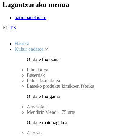
Laguntzarako menua
harremanetarako
EU
ES
Hasiera
Kultur ondarea
Ondare higiezina
Inbentarioa
Baserriak
Industria-ondarea
Latseko produktu kimikoen fabrika
Ondare higigarria
Argazkiak
Mendiriz Mendi - 75 urte
Ondare materiagabea
Ahotsak