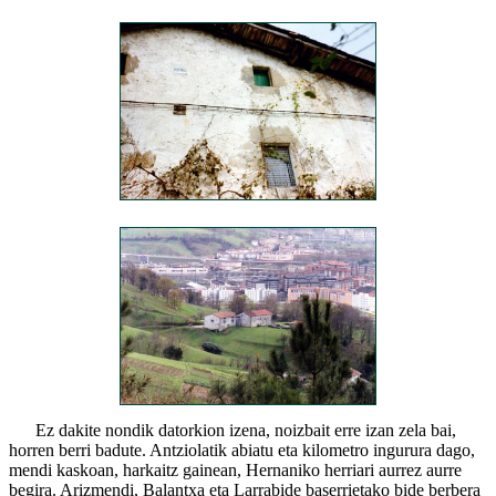
Ez dakite nondik datorkion izena, noizbait erre izan zela bai,
horren berri badute. Antziolatik abiatu eta kilometro ingurura dago,
mendi kaskoan, harkaitz gainean, Hernaniko herriari aurrez aurre
begira. Arizmendi, Balantxa eta Larrabide baserrietako bide berbera