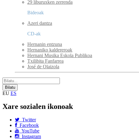
29 liburuxken zerrenda
Bideoak
Azeri dantza
CD-ak
Hernanin entzuna
Hernaniko kaldereroak
Hernani Musika Eskola Publikoa
Txilibita Fanfarrea
José de Olaizola
EU
ES
Xare sozialen ikonoak
Twitter
Facebook
YouTube
Instagram