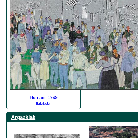
Hernani, 1999
[bilaketa]
Argazkiak