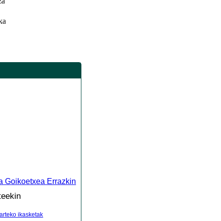
za
ka
a Goikoetxea Errazkin
teekin
arteko ikasketak