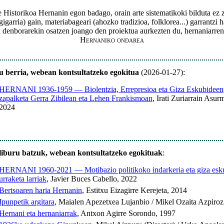
Historikoa Hernanin egon badago, orain arte sistematikoki bilduta ez
gigarria) gain, materiabageari (ahozko tradizioa, folklorea...) garrantzi
denborarekin osatzen joango den proiektua aurkezten du, hernaniarren 
Hernaniko ondarea
u berria, webean kontsultatzeko egokitua
(2026-01-27):
HERNANI 1936-1959 — Biolentzia, Errepresioa eta Giza Eskubideen
zapalketa Gerra Zibilean eta Lehen Frankismoan
, Irati Zuriarrain Asur
2024
liburu batzuk, webean kontsultatzeko egokituak
:
HERNANI 1960-2021 — Motibazio politikoko indarkeria eta giza esk
urraketa larriak
, Javier Buces Cabello, 2022
Bertsoaren haria Hernanin
, Estitxu Eizagirre Kerejeta, 2014
Ipunpetik argitara
, Maialen Apezetxea Lujanbio / Mikel Ozaita Azpiroz
Hernani eta hernaniarrak
, Antxon Agirre Sorondo, 1997