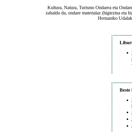
Kultura, Natura, Turismo Ondarea eta Ondare 
zabaldu da, ondare materialaz (higiezina eta hi
Hernaniko Udalak 
Libur
Beste 