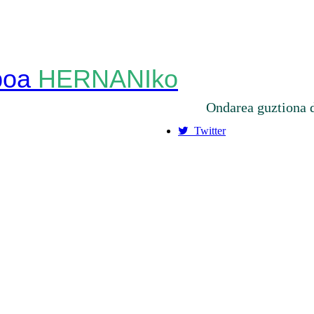
HERNANIko
Ondarea guztiona 
Twitter