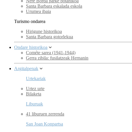
Nere Borda parke botanikoa
Santa Barbara eskalada eskola
Urumea ibaia
Turismo ondarea
Hirigune historikoa
Santa Barbara gotorlekua
Ondare historikoa
Cométe sarea (1941-1944)
Gerra zibila: fusilatzeak Hernanin
Argitalpenak
Urtekariak
Urtez urte
Bilaketa
Liburuak
41 liburuen zerrenda
San Joan Konpartsa