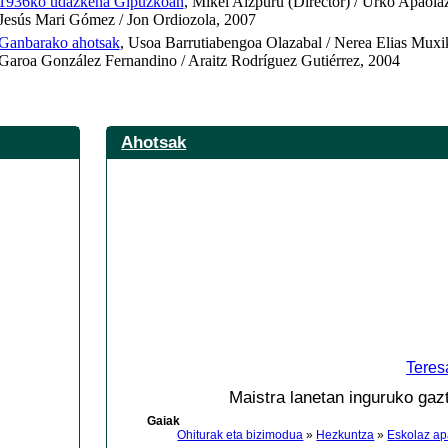
1936ko udazkena Gipuzkoan
, Mikel Aizpuru (Director) / Urko Apaola
Jesús Mari Gómez / Jon Ordiozola, 2007
Ganbarako ahotsak
, Usoa Barrutiabengoa Olazabal / Nerea Elias Muxi
Garoa González Fernandino / Araitz Rodríguez Gutiérrez, 2004
Ahotsak
Teres
Maistra lanetan inguruko gaz
Gaiak
Ohiturak eta bizimodua
»
Hezkuntza
»
Eskolaz ap