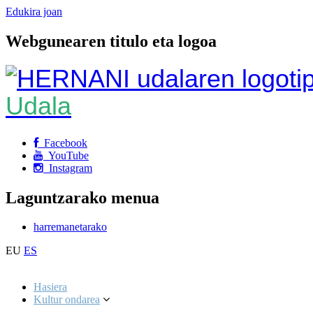
Edukira joan
Webgunearen titulo eta logoa
Udala
Facebook
YouTube
Instagram
Laguntzarako menua
harremanetarako
EU
ES
Hasiera
Kultur ondarea