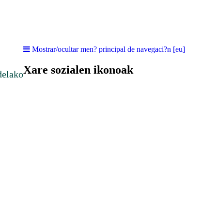
Mostrar/ocultar men? principal de navegaci?n [eu]
Xare sozialen ikonoak
delako