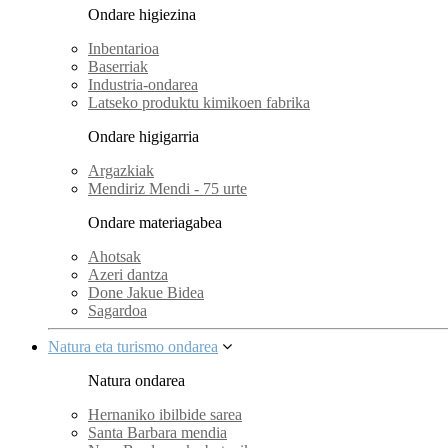
Ondare higiezina
Inbentarioa
Baserriak
Industria-ondarea
Latseko produktu kimikoen fabrika
Ondare higigarria
Argazkiak
Mendiriz Mendi - 75 urte
Ondare materiagabea
Ahotsak
Azeri dantza
Done Jakue Bidea
Sagardoa
Natura eta turismo ondarea
Natura ondarea
Hernaniko ibilbide sarea
Santa Barbara mendia