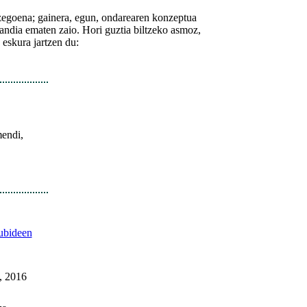
 zegoena; gainera, egun, ondarearen konzeptua
 handia ematen zaio. Hori guztia biltzeko asmoz,
eskura jartzen du:
mendi,
ubideen
, 2016