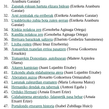
Aranburu Garaiar)
31.
Zapatak eskuan hartuta elizara bidean
(Enriketa Aranburu
Garaiar)
32.
Argi zentralak eta erriberak
(Enriketa Aranburu Garaiar)
33.
Ugaldetxoko zubia bota zuten gerran
(Enriketa Aranburu
Garaiar)
34.
Kinkia nolakoa zen
(Genobeba Aginaga Ortega)
35.
Kandila nolakoa zen
(Genobeba Aginaga Ortega)
36.
Bretxara barazkiak saltzera
(Ebaristo Genbelzu Sansinenea)
37.
Lixiba egiten
(Iñaxi Imaz Etxeberria)
38.
Astoarekin txanelan errioa pasatzen
(Teresa Goikoetxea
Errazkin)
39.
Tratuarekin Donostiara, autobusean
(Maitere Azpiolea
Olarra)
40.
Aitaren kamioian
(Juani Lujanbio Etxabe)
41.
Ezkondu ahala gidabaimena atera
(Juani Lujanbio Etxabe)
42.
Aberatsen auzoa
(Roxarito Goikoetxea Ormazabal)
43.
Lagunak zalgurdian eramaten
(Maria Lekuona Maioz)
44.
Hernaniko dendak eta tabernak
(Anttoni Egaña )
45.
Orduko Hernani
(Amaia Etxarri Erize)
46.
Gidabaimena ateratzeko, falangetik pasa behar
(Amaia
Etxarri Erize)
47.
Portalondo etxearen historia
(Ixabel Zubillaga Huici)