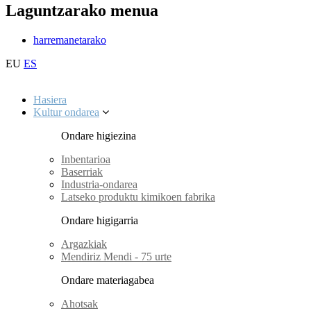
Laguntzarako menua
harremanetarako
EU
ES
Hasiera
Kultur ondarea
Ondare higiezina
Inbentarioa
Baserriak
Industria-ondarea
Latseko produktu kimikoen fabrika
Ondare higigarria
Argazkiak
Mendiriz Mendi - 75 urte
Ondare materiagabea
Ahotsak