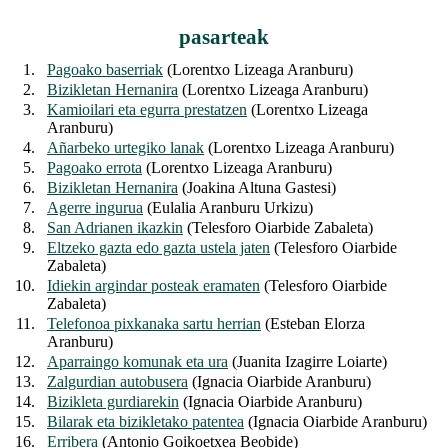
pasarteak
1.
Pagoako baserriak
(Lorentxo Lizeaga Aranburu)
2.
Bizikletan Hernanira
(Lorentxo Lizeaga Aranburu)
3.
Kamioilari eta egurra prestatzen
(Lorentxo Lizeaga
Aranburu)
4.
Añarbeko urtegiko lanak
(Lorentxo Lizeaga Aranburu)
5.
Pagoako errota
(Lorentxo Lizeaga Aranburu)
6.
Bizikletan Hernanira
(Joakina Altuna Gastesi)
7.
Agerre ingurua
(Eulalia Aranburu Urkizu)
8.
San Adrianen ikazkin
(Telesforo Oiarbide Zabaleta)
9.
Eltzeko gazta edo gazta ustela jaten
(Telesforo Oiarbide
Zabaleta)
10.
Idiekin argindar posteak eramaten
(Telesforo Oiarbide
Zabaleta)
11.
Telefonoa pixkanaka sartu herrian
(Esteban Elorza
Aranburu)
12.
Aparraingo komunak eta ura
(Juanita Izagirre Loiarte)
13.
Zalgurdian autobusera
(Ignacia Oiarbide Aranburu)
14.
Bizikleta gurdiarekin
(Ignacia Oiarbide Aranburu)
15.
Bilarak eta bizikletako patentea
(Ignacia Oiarbide Aranburu)
16.
Erribera
(Antonio Goikoetxea Beobide)