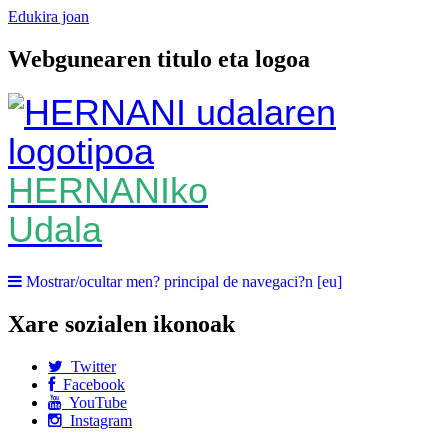
Edukira joan
Webgunearen titulo eta logoa
HERNANIko
Udala
Mostrar/ocultar men? principal de navegaci?n [eu]
Xare sozialen ikonoak
Twitter
Facebook
YouTube
Instagram