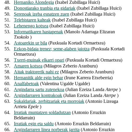
48.
Hernaniko Alondegia
(Ixabel Zubillaga Huici)
49.
Donostiarako tranbia eta gidariak
(Ixabel Zubillaga Huici)
50.
Serenoak izeba esnatzen zuen
(Ixabel Zubillaga Huici)
51.
Telebistaren kalteak
(Ixabel Zubillaga Huici)
52.
Lehenengo kotxea
(Ixabel Zubillaga Huici)
53.
Informatikaren hastapenak
(Manolo Adarraga Elizaran
Txokolo
)
54.
Astoarekin ur bila
(Paxkuala Kortadi Ormaetxea)
55.
Ezkon-bidaia trenez; seme-alaben jaiotza
(Paxkuala Kortadi
Ormaetxea)
56.
Txerri-muinak elkarri opari
(Paxkuala Kortadi Ormaetxea)
57.
Amaren kotxea
(Milagros Zeberio Aranburu)
58.
Aitak traktorerik nahi ez
(Milagros Zeberio Aranburu)
59.
Hernanitik alde egin behar
(Irune Karrera Etxeberria)
60.
Analfabetoak
(Valentina Ugalde Ugalde)
61.
Argindarra sartu zutenekoa
(Julian Ezeiza Landa
Aterpe
)
62.
Argindarraren kontrakoak
(Julian Ezeiza Landa
Aterpe
)
63.
Sukaldariak, zerbitzariak eta morroiak
(Antonio Lizeaga
Arrieta
Epele
)
64.
Irratiak muntatzen soldadutzan
(Antonio Errazkin
Beldarrain)
65.
Irratiak egin eta saldu
(Antonio Errazkin Beldarrain)
66.
Argindarraren linea norberak jarrita
(Antonio Errazkin