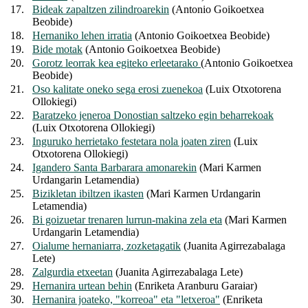
17.
Bideak zapaltzen zilindroarekin
(Antonio Goikoetxea
Beobide)
18.
Hernaniko lehen irratia
(Antonio Goikoetxea Beobide)
19.
Bide motak
(Antonio Goikoetxea Beobide)
20.
Gorotz leorrak kea egiteko erleetarako
(Antonio Goikoetxea
Beobide)
21.
Oso kalitate oneko sega erosi zuenekoa
(Luix Otxotorena
Ollokiegi)
22.
Baratzeko jeneroa Donostian saltzeko egin beharrekoak
(Luix Otxotorena Ollokiegi)
23.
Inguruko herrietako festetara nola joaten ziren
(Luix
Otxotorena Ollokiegi)
24.
Igandero Santa Barbarara amonarekin
(Mari Karmen
Urdangarin Letamendia)
25.
Bizikletan ibiltzen ikasten
(Mari Karmen Urdangarin
Letamendia)
26.
Bi goizuetar trenaren lurrun-makina zela eta
(Mari Karmen
Urdangarin Letamendia)
27.
Oialume hernaniarra, zozketagatik
(Juanita Agirrezabalaga
Lete)
28.
Zalgurdia etxeetan
(Juanita Agirrezabalaga Lete)
29.
Hernanira urtean behin
(Enriketa Aranburu Garaiar)
30.
Hernanira joateko, "korreoa" eta "letxeroa"
(Enriketa