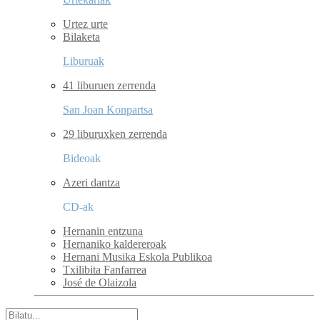
Urtez urte
Bilaketa
Liburuak
41 liburuen zerrenda
San Joan Konpartsa
29 liburuxken zerrenda
Bideoak
Azeri dantza
CD-ak
Hernanin entzuna
Hernaniko kaldereroak
Hernani Musika Eskola Publikoa
Txilibita Fanfarrea
José de Olaizola