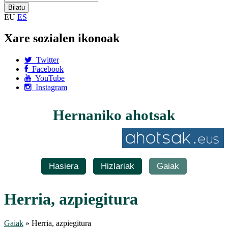
EU
ES
Xare sozialen ikonoak
Twitter
Facebook
YouTube
Instagram
Hernaniko ahotsak
Hasiera
Hizlariak
Gaiak
Herria, azpiegitura
Gaiak
» Herria, azpiegitura