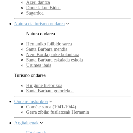
Azeri dantza
Done Jakue Bidea
Sagardoa
Natura eta turismo ondarea
Natura ondarea
Hernaniko ibilbide sarea
Santa Barbara mendia
Nere Borda parke botanikoa
Santa Barbara eskalada eskola
Urumea ibaia
Turismo ondarea
Hirigune historikoa
Santa Barbara gotorlekua
Ondare historikoa
Cométe sarea (1941-1944)
Gerra zibila: fusilatzeak Hernanin
Argitalpenak
Urtekariak