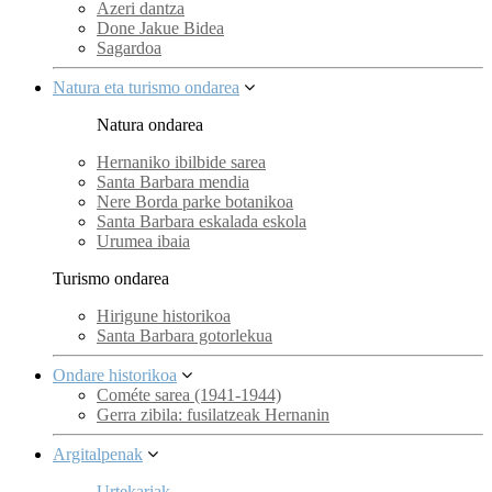
Azeri dantza
Done Jakue Bidea
Sagardoa
Natura eta turismo ondarea
Natura ondarea
Hernaniko ibilbide sarea
Santa Barbara mendia
Nere Borda parke botanikoa
Santa Barbara eskalada eskola
Urumea ibaia
Turismo ondarea
Hirigune historikoa
Santa Barbara gotorlekua
Ondare historikoa
Cométe sarea (1941-1944)
Gerra zibila: fusilatzeak Hernanin
Argitalpenak
Urtekariak