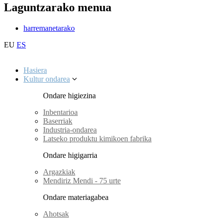
Laguntzarako menua
harremanetarako
EU
ES
Hasiera
Kultur ondarea
Ondare higiezina
Inbentarioa
Baserriak
Industria-ondarea
Latseko produktu kimikoen fabrika
Ondare higigarria
Argazkiak
Mendiriz Mendi - 75 urte
Ondare materiagabea
Ahotsak