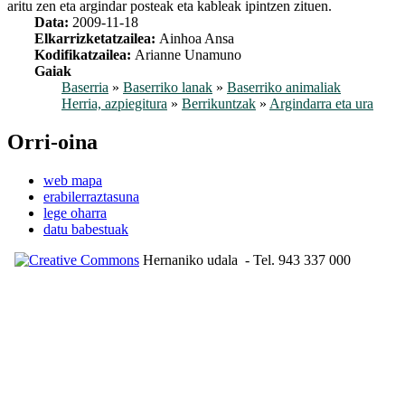
aritu zen eta argindar posteak eta kableak ipintzen zituen.
Data:
2009-11-18
Elkarrizketatzailea:
Ainhoa Ansa
Kodifikatzailea:
Arianne Unamuno
Gaiak
Baserria
»
Baserriko lanak
»
Baserriko animaliak
Herria, azpiegitura
»
Berrikuntzak
»
Argindarra eta ura
Orri-oina
web mapa
erabilerraztasuna
lege oharra
datu babestuak
Hernaniko udala
- Tel. 943 337 000