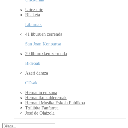
Urtez urte
Bilaketa
Liburuak
41 liburuen zerrenda
San Joan Konpartsa
29 liburuxken zerrenda
Bideoak
Azeri dantza
CD-ak
Hernanin entzuna
Hernaniko kaldereroak
Hernani Musika Eskola Publikoa
Txilibita Fanfarrea
José de Olaizola