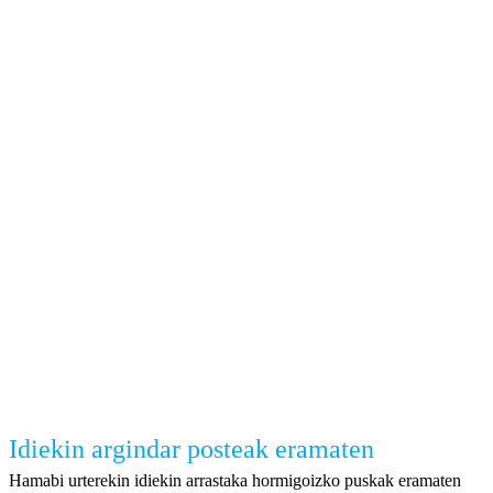
Idiekin argindar posteak eramaten
Hamabi urterekin idiekin arrastaka hormigoizko puskak eramaten