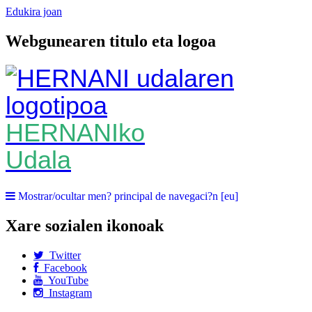
Edukira joan
Webgunearen titulo eta logoa
HERNANIko
Udala
Mostrar/ocultar men? principal de navegaci?n [eu]
Xare sozialen ikonoak
Twitter
Facebook
YouTube
Instagram