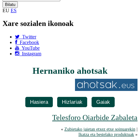
EU
ES
Xare sozialen ikonoak
Twitter
Facebook
YouTube
Instagram
Hernaniko ahotsak
Hasiera
Hizlariak
Gaiak
Telesforo Oiarbide Zabaleta
«
Zubietako jaietan etxez etxe soinuarekin
|
Ikatza eta bestelako produktuak
»