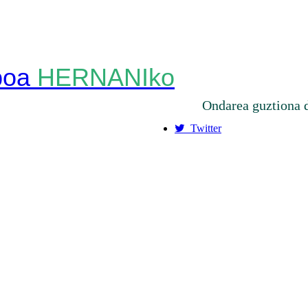
HERNANIko
Ondarea guztiona 
Twitter