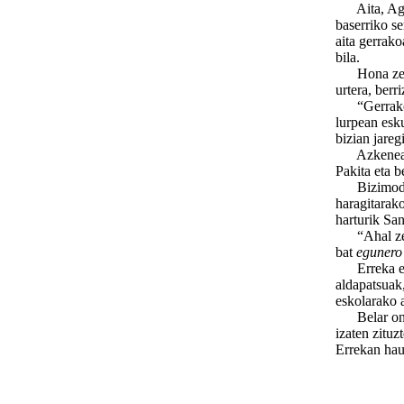
Aita, Agust
baserriko s
aita gerrak
bila.
Hona zeintz
urtera, berr
“Gerrakoan 
lurpean esk
bizian jareg
Azkenean, B
Pakita eta b
Bizimoduare
haragitarako
harturik Sa
“Ahal zena 
bat
egunero
Erreka etxe
aldapatsuak,
eskolarako 
Belar ondua
izaten zitu
Errekan hau