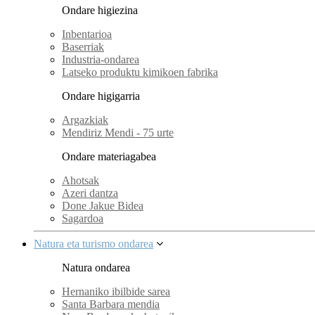
Ondare higiezina
Inbentarioa
Baserriak
Industria-ondarea
Latseko produktu kimikoen fabrika
Ondare higigarria
Argazkiak
Mendiriz Mendi - 75 urte
Ondare materiagabea
Ahotsak
Azeri dantza
Done Jakue Bidea
Sagardoa
Natura eta turismo ondarea
Natura ondarea
Hernaniko ibilbide sarea
Santa Barbara mendia