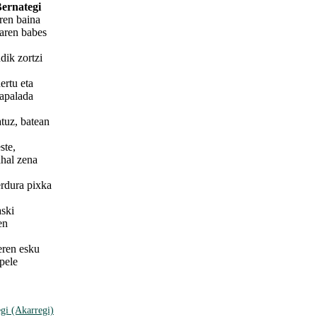
ernategi
ren baina
baren babes
dik zortzi
ertu eta
rapalada
tuz, batean
ste,
ahal zena
rdura pixka
ski
en
eren esku
pele
gi (Akarregi)