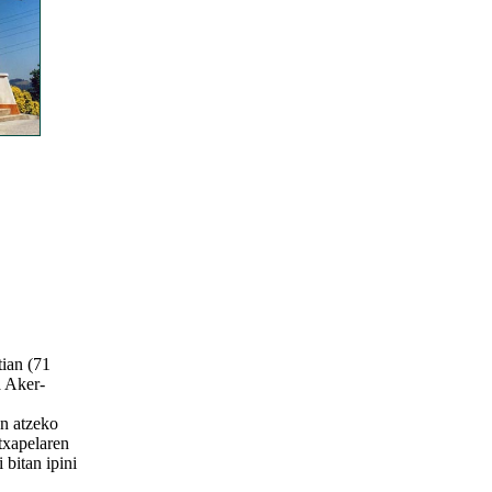
ian (71
a Aker-
n atzeko
 txapelaren
 bitan ipini