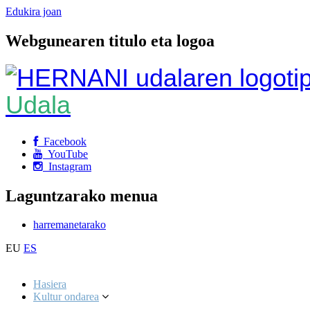
Edukira joan
Webgunearen titulo eta logoa
Udala
Facebook
YouTube
Instagram
Laguntzarako menua
harremanetarako
EU
ES
Hasiera
Kultur ondarea