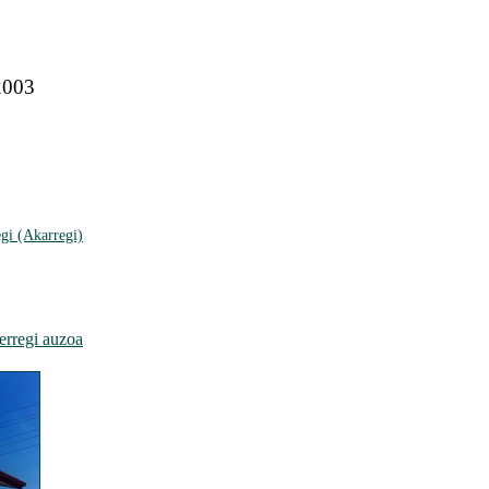
 2003
gi (Akarregi)
rregi auzoa