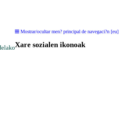
Mostrar/ocultar men? principal de navegaci?n [eu]
Xare sozialen ikonoak
delako