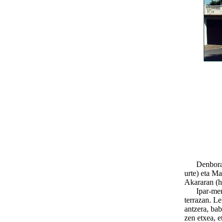
Denbora bat
urte) eta M
Akararan (h
Ipar-mendeb
terrazan. Le
antzera, bab
zen etxea, e