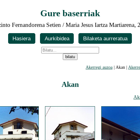
Gure baserriak
into Fernandorena Setien / Maria Jesus Iartza Martiarena,
Hasiera
Aurkibidea
Bilaketa aurreratua
Akerregi auzoa
| Akan |
Akerre
Akan
Ake