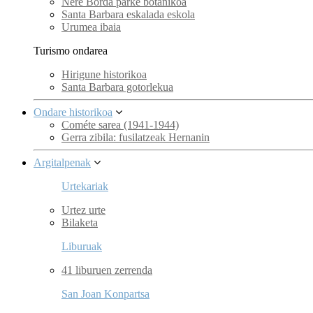
Nere Borda parke botanikoa
Santa Barbara eskalada eskola
Urumea ibaia
Turismo ondarea
Hirigune historikoa
Santa Barbara gotorlekua
Ondare historikoa
Cométe sarea (1941-1944)
Gerra zibila: fusilatzeak Hernanin
Argitalpenak
Urtekariak
Urtez urte
Bilaketa
Liburuak
41 liburuen zerrenda
San Joan Konpartsa