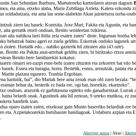
in San Sebastian Ibarburu, Martuteneko kartzelaren atzean dagoen
B
emea, eta ama, etxeko alaba, Maria Zubillaga Arrieta. Kalera ezkondu zi
oan soldadutzara, eta ama lau seme-alabekin Akan jaiotetxera izeba-osa
uk ziren lau hauek: Kontxita, Joxe Mari, Fakita eta Agustin, eta han
iz, aita gerratik etorri ondoan, Benito senideetan txikiena.
aita nahikoa larri ibilia zela esaten zuten” diote. Inguruan bonba leh
uko behatzak baino ageri ez zuela gelditu. Eskerrak ondoko lagunek ar
in zioten. Hartatik edo... nahiko gazterik hil zitzaien aita (43 urte).
enito eta Pakita anai-arrebak gelditu ziren, bi bizitzako etxea antola
estean Benito bere familiarekin kokatuz.
n oinarri sei-zazpi esne-behi izaten zituzten eta zekorren bat edo be
 hauek. Esnea eta haragia, horra. Bestetik, esnea, arrautzak, patata eta 
n Martin plazara egunero. Tranbia Ergobian.
harturik, bai”, dio Mariak bere ama zenak esan ohi zuen bezala: “be
eraman behar da, besterik ez bada ere, ogi bat, horrekin, ekartzeko”.
 ondoan, arazorik ez garbitasuna egiteko edo ganaduentzat. Lurrak a
 baina belardi onak. Agustinek aita hil zenean, 9 urteko mutikoa, ez zu
aukera handirik izan.
 oparo izaten zuten, etxekoaz gain Munto baserriko belardiak ere b
zten eta. Azpietakoarekin buruhauste handiagoak. Urdaburu azpian eta E
.
Akerregi auzoa
| Akan |
Akerre