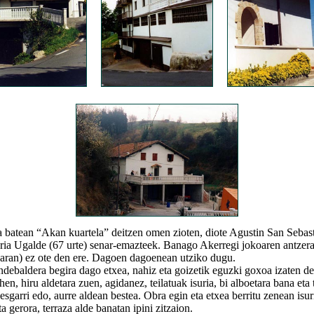
ean “Akan kuartela” deitzen omen zioten, diote Agustin San Sebast
aria Ugalde (67 urte) senar-emazteek. Banago Akerregi jokoaren antzer
aran) ez ote den ere. Dagoen dagoenean utziko dugu.
aldera begira dago etxea, nahiz eta goizetik eguzki goxoa izaten de
hen, hiru aldetara zuen, agidanez, teilatuak isuria, bi alboetara bana eta
esgarri edo, aurre aldean bestea. Obra egin eta etxea berritu zenean isuri
ta gerora, terraza alde banatan ipini zitzaion.