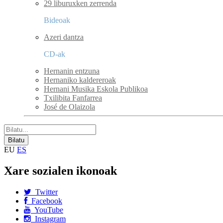
29 liburuxken zerrenda
Bideoak
Azeri dantza
CD-ak
Hernanin entzuna
Hernaniko kaldereroak
Hernani Musika Eskola Publikoa
Txilibita Fanfarrea
José de Olaizola
EU
ES
Xare sozialen ikonoak
Twitter
Facebook
YouTube
Instagram