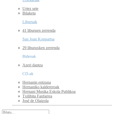
Urtez urte
Bilaketa
Liburuak
41 liburuen zerrenda
San Joan Konpartsa
29 liburuxken zerrenda
Bideoak
Azeri dantza
CD-ak
Hernanin entzuna
Hernaniko kaldereroak
Hernani Musika Eskola Publikoa
Txilibita Fanfarrea
José de Olaizola