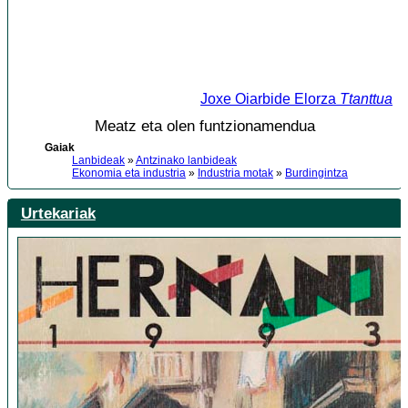
Joxe Oiarbide Elorza
Ttanttua
Meatz eta olen funtzionamendua
Gaiak
Lanbideak
»
Antzinako lanbideak
Ekonomia eta industria
»
Industria motak
»
Burdingintza
Urtekariak