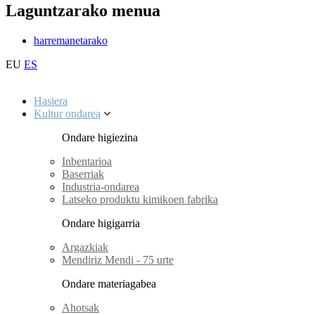
Laguntzarako menua
harremanetarako
EU
ES
Hasiera
Kultur ondarea
Ondare higiezina
Inbentarioa
Baserriak
Industria-ondarea
Latseko produktu kimikoen fabrika
Ondare higigarria
Argazkiak
Mendiriz Mendi - 75 urte
Ondare materiagabea
Ahotsak