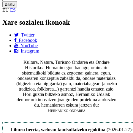
EU
ES
Xare sozialen ikonoak
Twitter
Facebook
YouTube
Instagram
Kultura, Natura, Turismo Ondarea eta Ondare
Historikoa Hernanin egon badago, orain arte
sistematikoki bilduta ez zegoena; gainera, egun,
ondarearen konzeptua zabaldu da, ondare materialaz
(higiezina eta higigarria) gain, materiabageari (ahozko
tradizioa, folklorea...) garrantzi handia ematen zaio.
Hori guztia biltzeko asmoz, Hernaniko Udalak
denborarekin osatzen joango den proiektua aurkezten
du, hernaniarren eskura jartzen du:
Hernaniko ondarea
Liburu berria, webean kontsultatzeko egokitua
(2026-01-27):