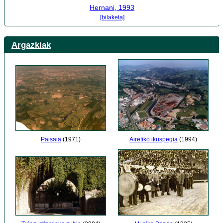
Hernani, 1993
[bilaketa]
Argazkiak
Airetiko ikuspegia
(1994)
Paisaia
(1971)