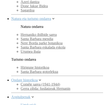
Azeri dantza
Done Jakue Bidea
Sagardoa
Natura eta turismo ondarea
Natura ondarea
Hernaniko ibilbide sarea
Santa Barbara mendia
Nere Borda parke botanikoa
Santa Barbara eskalada eskola
Urumea ibaia
Turismo ondarea
Hirigune historikoa
Santa Barbara gotorlekua
Ondare historikoa
Cométe sarea (1941-1944)
Gerra zibila: fusilatzeak Hernanin
Argitalpenak
Urtekariak