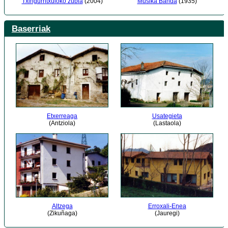
Musika Banda
(1935)
Txingurritxuloko zubia
(2004)
Baserriak
Etxerreaga
Usategieta
(Antziola)
(Lastaola)
Altzega
Erroxali-Enea
(Zikuñaga)
(Jauregi)