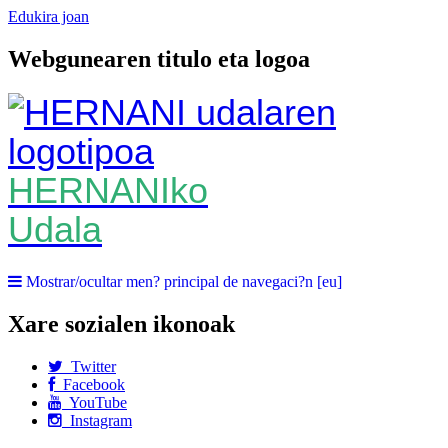
Edukira joan
Webgunearen titulo eta logoa
HERNANIko
Udala
Mostrar/ocultar men? principal de navegaci?n [eu]
Xare sozialen ikonoak
Twitter
Facebook
YouTube
Instagram