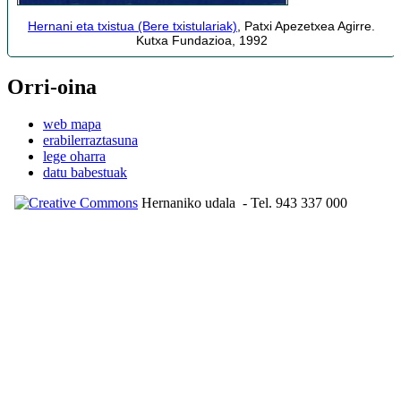
Hernani eta txistua (Bere txistulariak)
, Patxi Apezetxea Agirre.
Kutxa Fundazioa, 1992
Orri-oina
web mapa
erabilerraztasuna
lege oharra
datu babestuak
Hernaniko udala
- Tel. 943 337 000