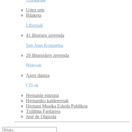
Urtez urte
Bilaketa
Liburuak
41 liburuen zerrenda
San Joan Konpartsa
29 liburuxken zerrenda
Bideoak
Azeri dantza
CD-ak
Hernanin entzuna
Hernaniko kaldereroak
Hernani Musika Eskola Publikoa
Txilibita Fanfarrea
José de Olaizola