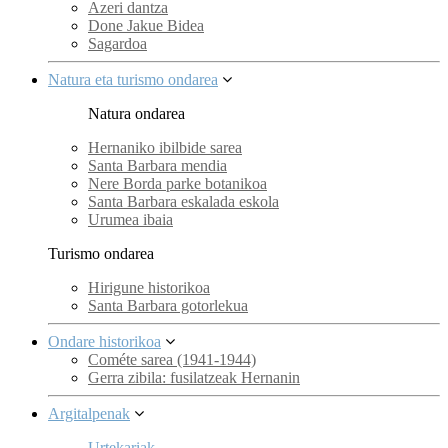
Azeri dantza
Done Jakue Bidea
Sagardoa
Natura eta turismo ondarea
Natura ondarea
Hernaniko ibilbide sarea
Santa Barbara mendia
Nere Borda parke botanikoa
Santa Barbara eskalada eskola
Urumea ibaia
Turismo ondarea
Hirigune historikoa
Santa Barbara gotorlekua
Ondare historikoa
Cométe sarea (1941-1944)
Gerra zibila: fusilatzeak Hernanin
Argitalpenak
Urtekariak