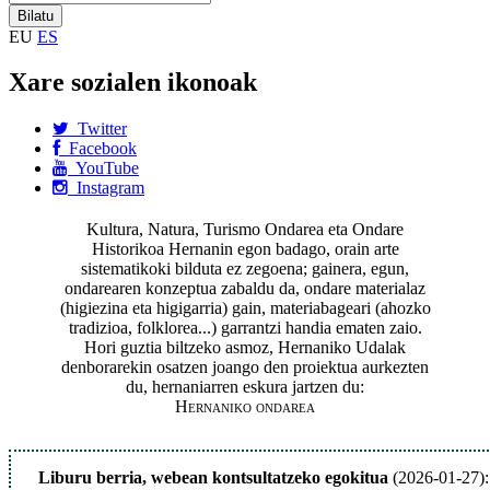
EU
ES
Xare sozialen ikonoak
Twitter
Facebook
YouTube
Instagram
Kultura, Natura, Turismo Ondarea eta Ondare
Historikoa Hernanin egon badago, orain arte
sistematikoki bilduta ez zegoena; gainera, egun,
ondarearen konzeptua zabaldu da, ondare materialaz
(higiezina eta higigarria) gain, materiabageari (ahozko
tradizioa, folklorea...) garrantzi handia ematen zaio.
Hori guztia biltzeko asmoz, Hernaniko Udalak
denborarekin osatzen joango den proiektua aurkezten
du, hernaniarren eskura jartzen du:
Hernaniko ondarea
Liburu berria, webean kontsultatzeko egokitua
(2026-01-27):