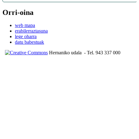
Orri-oina
web mapa
erabilerraztasuna
lege oharra
datu babestuak
Hernaniko udala
- Tel. 943 337 000