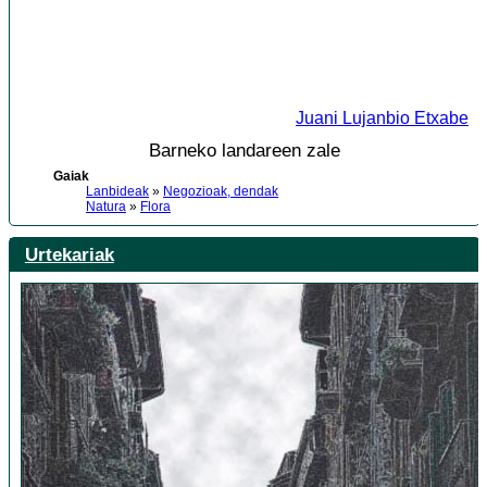
Juani Lujanbio Etxabe
Barneko landareen zale
Gaiak
Lanbideak
»
Negozioak, dendak
Natura
»
Flora
Urtekariak