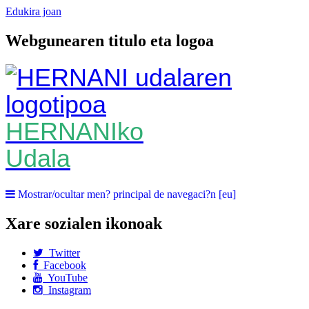
Edukira joan
Webgunearen titulo eta logoa
HERNANIko
Udala
Mostrar/ocultar men? principal de navegaci?n [eu]
Xare sozialen ikonoak
Twitter
Facebook
YouTube
Instagram