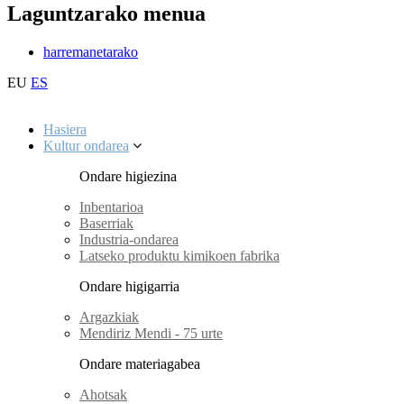
Laguntzarako menua
harremanetarako
EU
ES
Hasiera
Kultur ondarea
Ondare higiezina
Inbentarioa
Baserriak
Industria-ondarea
Latseko produktu kimikoen fabrika
Ondare higigarria
Argazkiak
Mendiriz Mendi - 75 urte
Ondare materiagabea
Ahotsak