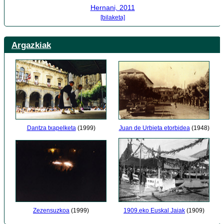
Hernani, 2011
[bilaketa]
Argazkiak
Dantza txapelketa
(1999)
Juan de Urbieta etorbidea
(1948)
1909.eko Euskal Jaiak
(1909)
Zezensuzkoa
(1999)