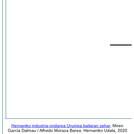
Hernaniko industria-ondarea Urumea bailaran zehar
, Miren
Garcia Dalmau / Alfredo Moraza Barea. Hernaniko Udala, 2020