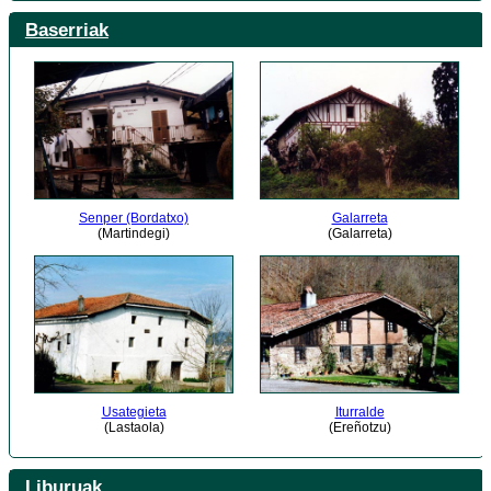
Baserriak
Senper (Bordatxo)
Galarreta
(Martindegi)
(Galarreta)
Usategieta
Iturralde
(Lastaola)
(Ereñotzu)
Liburuak