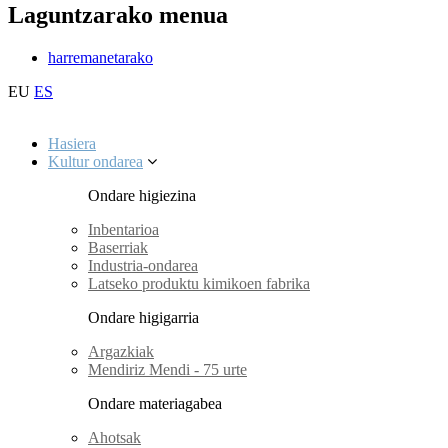
Laguntzarako menua
harremanetarako
EU
ES
Hasiera
Kultur ondarea
Ondare higiezina
Inbentarioa
Baserriak
Industria-ondarea
Latseko produktu kimikoen fabrika
Ondare higigarria
Argazkiak
Mendiriz Mendi - 75 urte
Ondare materiagabea
Ahotsak