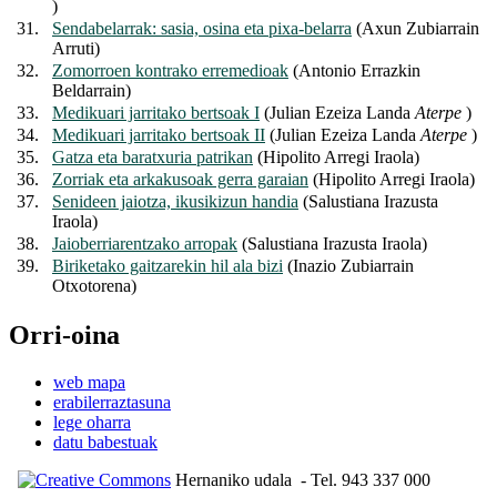
)
31.
Sendabelarrak: sasia, osina eta pixa-belarra
(Axun Zubiarrain
Arruti)
32.
Zomorroen kontrako erremedioak
(Antonio Errazkin
Beldarrain)
33.
Medikuari jarritako bertsoak I
(Julian Ezeiza Landa
Aterpe
)
34.
Medikuari jarritako bertsoak II
(Julian Ezeiza Landa
Aterpe
)
35.
Gatza eta baratxuria patrikan
(Hipolito Arregi Iraola)
36.
Zorriak eta arkakusoak gerra garaian
(Hipolito Arregi Iraola)
37.
Senideen jaiotza, ikusikizun handia
(Salustiana Irazusta
Iraola)
38.
Jaioberriarentzako arropak
(Salustiana Irazusta Iraola)
39.
Biriketako gaitzarekin hil ala bizi
(Inazio Zubiarrain
Otxotorena)
Orri-oina
web mapa
erabilerraztasuna
lege oharra
datu babestuak
Hernaniko udala
- Tel. 943 337 000