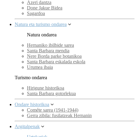
Azeri dantza
Done Jakue Bidea
Sagardoa
Natura eta turismo ondarea
Natura ondarea
Hernaniko ibilbide sarea
Santa Barbara mendia
Nere Borda parke botanikoa
Santa Barbara eskalada eskola
Urumea ibaia
Turismo ondarea
Hirigune historikoa
Santa Barbara gotorlekua
Ondare historikoa
Cométe sarea (1941-1944)
Gerra zibila: fusilatzeak Hernanin
Argitalpenak
Urtekariak