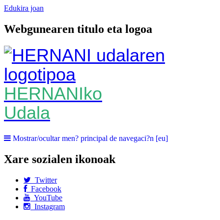
Edukira joan
Webgunearen titulo eta logoa
HERNANIko
Udala
Mostrar/ocultar men? principal de navegaci?n [eu]
Xare sozialen ikonoak
Twitter
Facebook
YouTube
Instagram