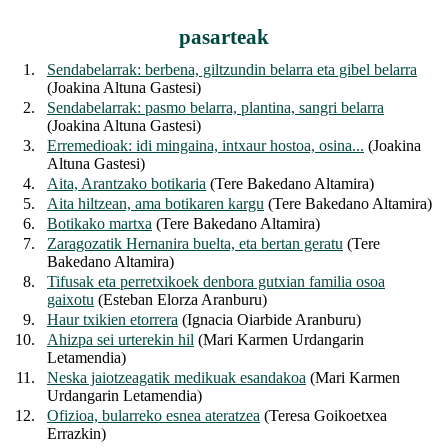
pasarteak
1.
Sendabelarrak: berbena, giltzundin belarra eta gibel belarra
(Joakina Altuna Gastesi)
2.
Sendabelarrak: pasmo belarra, plantina, sangri belarra
(Joakina Altuna Gastesi)
3.
Erremedioak: idi mingaina, intxaur hostoa, osina...
(Joakina
Altuna Gastesi)
4.
Aita, Arantzako botikaria
(Tere Bakedano Altamira)
5.
Aita hiltzean, ama botikaren kargu
(Tere Bakedano Altamira)
6.
Botikako martxa
(Tere Bakedano Altamira)
7.
Zaragozatik Hernanira buelta, eta bertan geratu
(Tere
Bakedano Altamira)
8.
Tifusak eta perretxikoek denbora gutxian familia osoa
gaixotu
(Esteban Elorza Aranburu)
9.
Haur txikien etorrera
(Ignacia Oiarbide Aranburu)
10.
Ahizpa sei urterekin hil
(Mari Karmen Urdangarin
Letamendia)
11.
Neska jaiotzeagatik medikuak esandakoa
(Mari Karmen
Urdangarin Letamendia)
12.
Ofizioa, bularreko esnea ateratzea
(Teresa Goikoetxea
Errazkin)