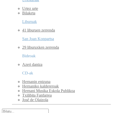
Urtez urte
Bilaketa
Liburuak
41 liburuen zerrenda
San Joan Konpartsa
29 liburuxken zerrenda
Bideoak
Azeri dantza
CD-ak
Hernanin entzuna
Hernaniko kaldereroak
Hernani Musika Eskola Publikoa
Txilibita Fanfarrea
José de Olaizola