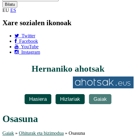
EU
ES
Xare sozialen ikonoak
Twitter
Facebook
YouTube
Instagram
Hernaniko ahotsak
Hasiera
Hizlariak
Gaiak
Osasuna
Gaiak
»
Ohiturak eta bizimodua
» Osasuna