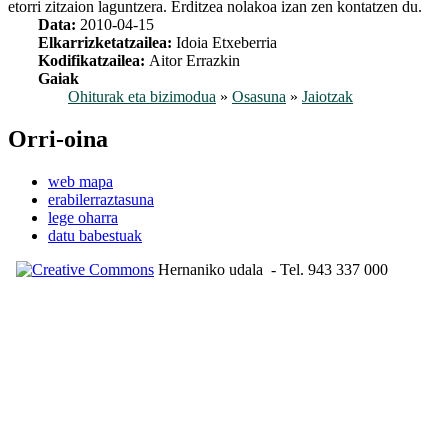
etorri zitzaion laguntzera. Erditzea nolakoa izan zen kontatzen du.
Data:
2010-04-15
Elkarrizketatzailea:
Idoia Etxeberria
Kodifikatzailea:
Aitor Errazkin
Gaiak
Ohiturak eta bizimodua
»
Osasuna
»
Jaiotzak
Orri-oina
web mapa
erabilerraztasuna
lege oharra
datu babestuak
Hernaniko udala
- Tel. 943 337 000