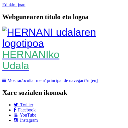
Edukira joan
Webgunearen titulo eta logoa
HERNANIko
Udala
Mostrar/ocultar men? principal de navegaci?n [eu]
Xare sozialen ikonoak
Twitter
Facebook
YouTube
Instagram