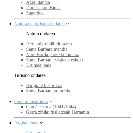
Azeri dantza
Done Jakue Bidea
Sagardoa
Natura eta turismo ondarea
Natura ondarea
Hernaniko ibilbide sarea
Santa Barbara mendia
Nere Borda parke botanikoa
Santa Barbara eskalada eskola
Urumea ibaia
Turismo ondarea
Hirigune historikoa
Santa Barbara gotorlekua
Ondare historikoa
Cométe sarea (1941-1944)
Gerra zibila: fusilatzeak Hernanin
Argitalpenak
Urtekariak