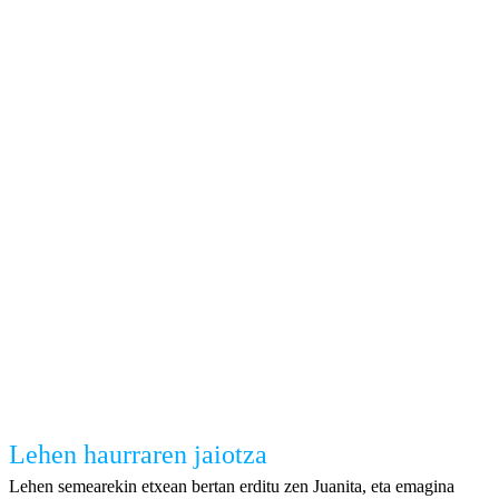
Lehen haurraren jaiotza
Lehen semearekin etxean bertan erditu zen Juanita, eta emagina