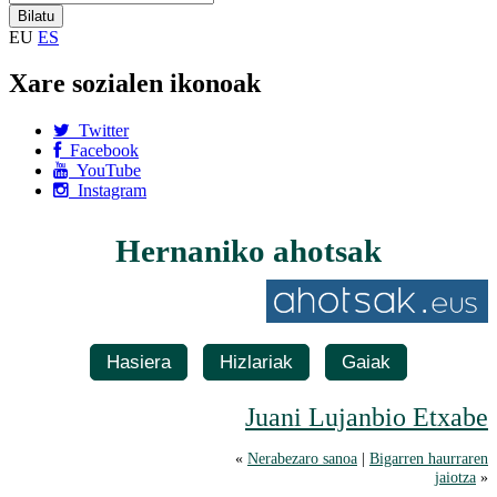
EU
ES
Xare sozialen ikonoak
Twitter
Facebook
YouTube
Instagram
Hernaniko ahotsak
Hasiera
Hizlariak
Gaiak
Juani Lujanbio Etxabe
«
Nerabezaro sanoa
|
Bigarren haurraren
jaiotza
»