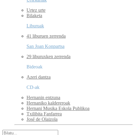
Urtez urte
Bilaketa
Liburuak
41 liburuen zerrenda
San Joan Konpartsa
29 liburuxken zerrenda
Bideoak
Azeri dantza
CD-ak
Hernanin entzuna
Hernaniko kaldereroak
Hernani Musika Eskola Publikoa
Txilibita Fanfarrea
José de Olaizola