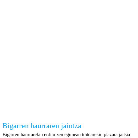
Bigarren haurraren jaiotza
Bigarren haurrarekin erditu zen egunean tratuarekin plazara jaitsia