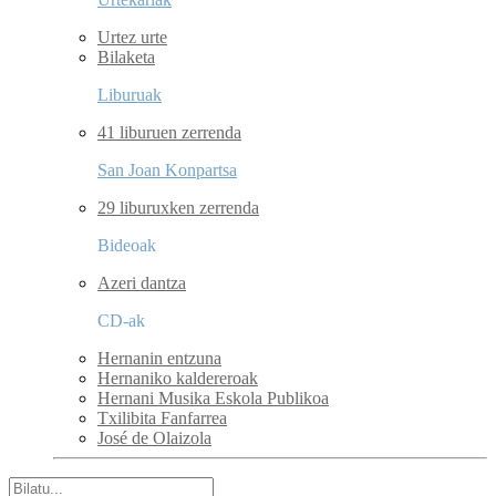
Urtez urte
Bilaketa
Liburuak
41 liburuen zerrenda
San Joan Konpartsa
29 liburuxken zerrenda
Bideoak
Azeri dantza
CD-ak
Hernanin entzuna
Hernaniko kaldereroak
Hernani Musika Eskola Publikoa
Txilibita Fanfarrea
José de Olaizola