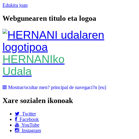
Edukira joan
Webgunearen titulo eta logoa
HERNANIko
Udala
Mostrar/ocultar men? principal de navegaci?n [eu]
Xare sozialen ikonoak
Twitter
Facebook
YouTube
Instagram