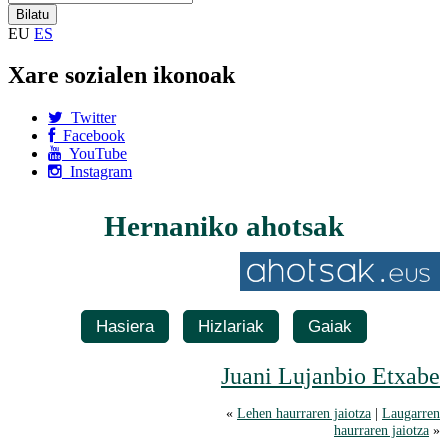
EU
ES
Xare sozialen ikonoak
Twitter
Facebook
YouTube
Instagram
Hernaniko ahotsak
Hasiera
Hizlariak
Gaiak
Juani Lujanbio Etxabe
«
Lehen haurraren jaiotza
|
Laugarren
haurraren jaiotza
»