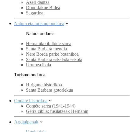
Azeri dantza
Done Jakue Bidea
Sagardoa
Natura eta turismo ondarea
Natura ondarea
Hernaniko ibilbide sarea
Santa Barbara mendia
Nere Borda parke botanikoa
Santa Barbara eskalada eskola
Urumea ibaia
Turismo ondarea
Hirigune historikoa
Santa Barbara gotorlekua
Ondare historikoa
Cométe sarea (1941-1944)
Gerra zibila: fusilatzeak Hernanin
Argitalpenak
Urtekariak