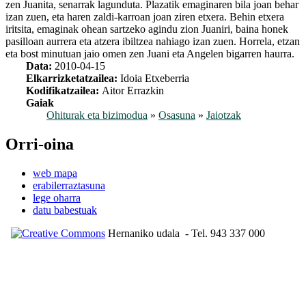
zen Juanita, senarrak lagunduta. Plazatik emaginaren bila joan behar
izan zuen, eta haren zaldi-karroan joan ziren etxera. Behin etxera
iritsita, emaginak ohean sartzeko agindu zion Juaniri, baina honek
pasilloan aurrera eta atzera ibiltzea nahiago izan zuen. Horrela, etzan
eta bost minutuan jaio omen zen Juani eta Angelen bigarren haurra.
Data:
2010-04-15
Elkarrizketatzailea:
Idoia Etxeberria
Kodifikatzailea:
Aitor Errazkin
Gaiak
Ohiturak eta bizimodua
»
Osasuna
»
Jaiotzak
Orri-oina
web mapa
erabilerraztasuna
lege oharra
datu babestuak
Hernaniko udala
- Tel. 943 337 000