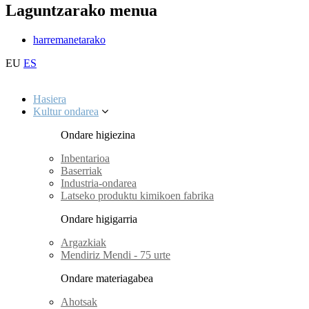
Laguntzarako menua
harremanetarako
EU
ES
Hasiera
Kultur ondarea
Ondare higiezina
Inbentarioa
Baserriak
Industria-ondarea
Latseko produktu kimikoen fabrika
Ondare higigarria
Argazkiak
Mendiriz Mendi - 75 urte
Ondare materiagabea
Ahotsak