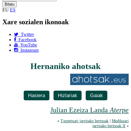
EU
ES
Xare sozialen ikonoak
Twitter
Facebook
YouTube
Instagram
Hernaniko ahotsak
Hasiera
Hizlariak
Gaiak
Julian Ezeiza Landa
Aterpe
«
Txepetxari jarritako bertsoak
|
Medikuari
jarritako bertsoak II
»