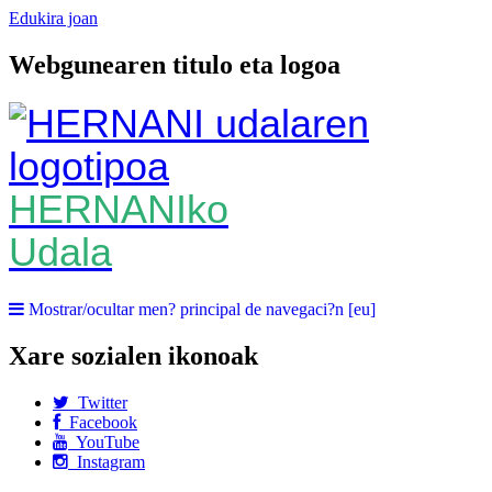
Edukira joan
Webgunearen titulo eta logoa
HERNANIko
Udala
Mostrar/ocultar men? principal de navegaci?n [eu]
Xare sozialen ikonoak
Twitter
Facebook
YouTube
Instagram