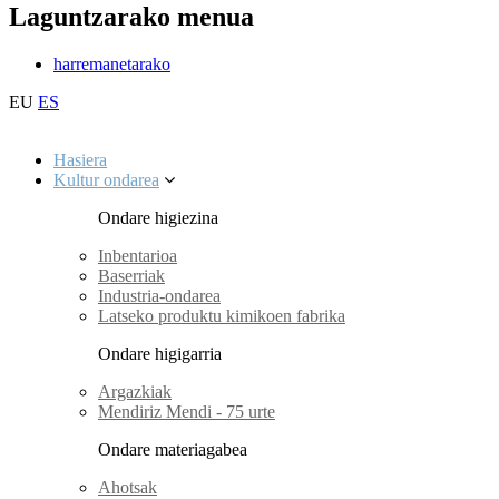
Laguntzarako menua
harremanetarako
EU
ES
Hasiera
Kultur ondarea
Ondare higiezina
Inbentarioa
Baserriak
Industria-ondarea
Latseko produktu kimikoen fabrika
Ondare higigarria
Argazkiak
Mendiriz Mendi - 75 urte
Ondare materiagabea
Ahotsak