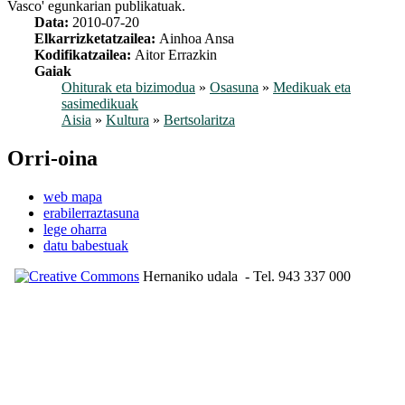
Vasco' egunkarian publikatuak.
Data:
2010-07-20
Elkarrizketatzailea:
Ainhoa Ansa
Kodifikatzailea:
Aitor Errazkin
Gaiak
Ohiturak eta bizimodua
»
Osasuna
»
Medikuak eta
sasimedikuak
Aisia
»
Kultura
»
Bertsolaritza
Orri-oina
web mapa
erabilerraztasuna
lege oharra
datu babestuak
Hernaniko udala
- Tel. 943 337 000