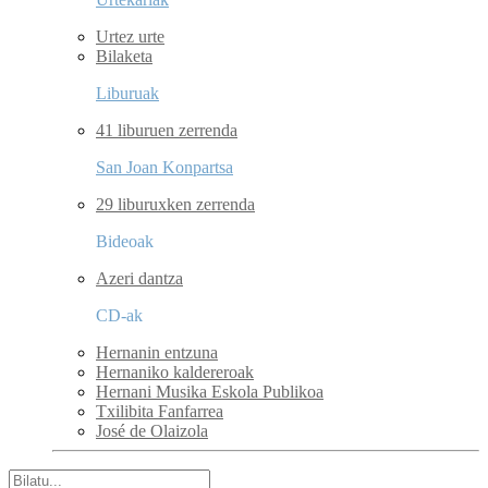
Urtez urte
Bilaketa
Liburuak
41 liburuen zerrenda
San Joan Konpartsa
29 liburuxken zerrenda
Bideoak
Azeri dantza
CD-ak
Hernanin entzuna
Hernaniko kaldereroak
Hernani Musika Eskola Publikoa
Txilibita Fanfarrea
José de Olaizola