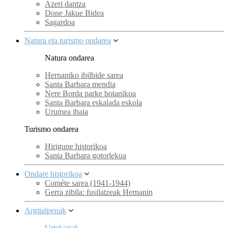
Azeri dantza
Done Jakue Bidea
Sagardoa
Natura eta turismo ondarea
Natura ondarea
Hernaniko ibilbide sarea
Santa Barbara mendia
Nere Borda parke botanikoa
Santa Barbara eskalada eskola
Urumea ibaia
Turismo ondarea
Hirigune historikoa
Santa Barbara gotorlekua
Ondare historikoa
Cométe sarea (1941-1944)
Gerra zibila: fusilatzeak Hernanin
Argitalpenak
Urtekariak