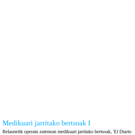
Medikuari jarritako bertsoak I
Belaunetik operatu zutenean medikuari jarritako bertsoak, 'El Diario