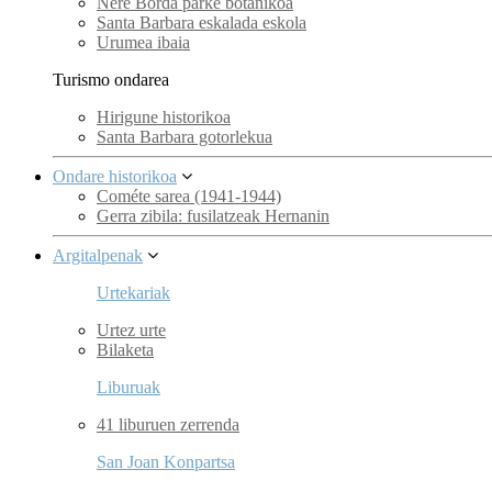
Nere Borda parke botanikoa
Santa Barbara eskalada eskola
Urumea ibaia
Turismo ondarea
Hirigune historikoa
Santa Barbara gotorlekua
Ondare historikoa
Cométe sarea (1941-1944)
Gerra zibila: fusilatzeak Hernanin
Argitalpenak
Urtekariak
Urtez urte
Bilaketa
Liburuak
41 liburuen zerrenda
San Joan Konpartsa