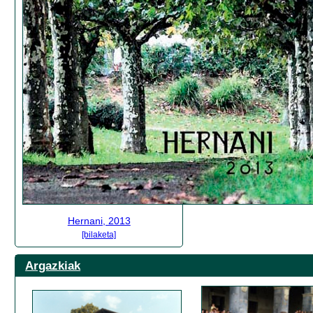
Hernani, 2013
[bilaketa]
Argazkiak