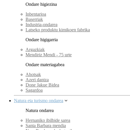
Ondare higiezina
Inbentarioa
Baserriak
Industria-ondarea
Latseko produktu kimikoen fabrika
Ondare higigarria
Argazkiak
Mendiriz Mendi - 75 urte
Ondare materiagabea
Ahotsak
Azeri dantza
Done Jakue Bidea
Sagardoa
Natura eta turismo ondarea
Natura ondarea
Hernaniko ibilbide sarea
Santa Barbara mendia