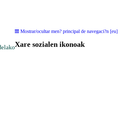
Mostrar/ocultar men? principal de navegaci?n [eu]
Xare sozialen ikonoak
delako