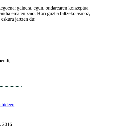
 zegoena; gainera, egun, ondarearen konzeptua
 handia ematen zaio. Hori guztia biltzeko asmoz,
eskura jartzen du:
mendi,
ubideen
, 2016