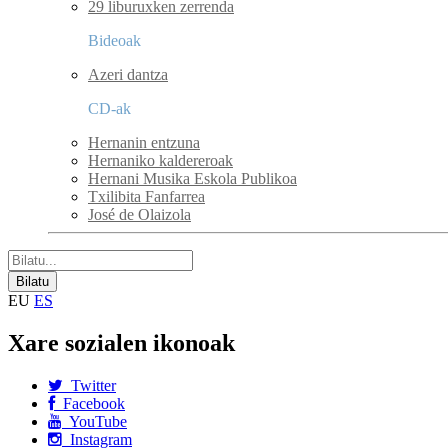
29 liburuxken zerrenda
Bideoak
Azeri dantza
CD-ak
Hernanin entzuna
Hernaniko kaldereroak
Hernani Musika Eskola Publikoa
Txilibita Fanfarrea
José de Olaizola
EU
ES
Xare sozialen ikonoak
Twitter
Facebook
YouTube
Instagram