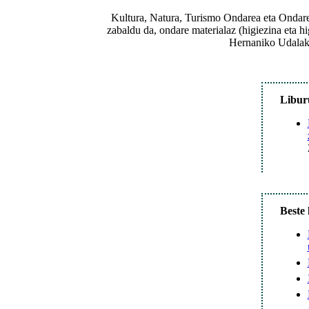
Kultura, Natura, Turismo Ondarea eta Ondare 
zabaldu da, ondare materialaz (higiezina eta hi
Hernaniko Udalak 
Libur
Beste 