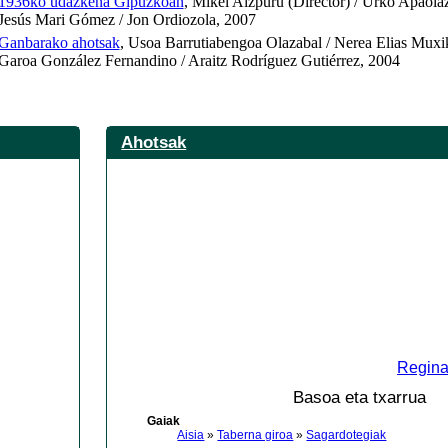
1936ko udazkena Gipuzkoan
, Mikel Aizpuru (Director) / Urko Apaola
Jesús Mari Gómez / Jon Ordiozola, 2007
Ganbarako ahotsak
, Usoa Barrutiabengoa Olazabal / Nerea Elias Muxi
Garoa González Fernandino / Araitz Rodríguez Gutiérrez, 2004
Ahotsak
Regina
Basoa eta txarrua
Gaiak
Aisia
»
Taberna giroa
»
Sagardotegiak