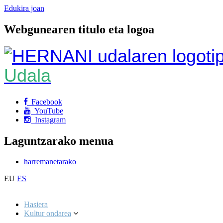
Edukira joan
Webgunearen titulo eta logoa
Udala
Facebook
YouTube
Instagram
Laguntzarako menua
harremanetarako
EU
ES
Hasiera
Kultur ondarea