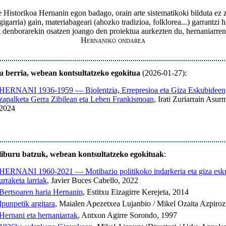
Historikoa Hernanin egon badago, orain arte sistematikoki bilduta ez
gigarria) gain, materiabageari (ahozko tradizioa, folklorea...) garrantzi
denborarekin osatzen joango den proiektua aurkezten du, hernaniarren 
Hernaniko ondarea
u berria, webean kontsultatzeko egokitua
(2026-01-27):
HERNANI 1936-1959 — Biolentzia, Errepresioa eta Giza Eskubideen
zapalketa Gerra Zibilean eta Lehen Frankismoan
, Irati Zuriarrain Asur
2024
liburu batzuk, webean kontsultatzeko egokituak
:
HERNANI 1960-2021 — Motibazio politikoko indarkeria eta giza esk
urraketa larriak
, Javier Buces Cabello, 2022
Bertsoaren haria Hernanin
, Estitxu Eizagirre Kerejeta, 2014
Ipunpetik argitara
, Maialen Apezetxea Lujanbio / Mikel Ozaita Azpiroz
Hernani eta hernaniarrak
, Antxon Agirre Sorondo, 1997