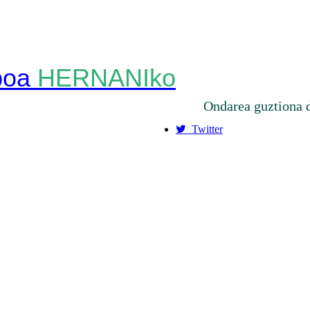
HERNANIko
Ondarea guztiona 
Twitter