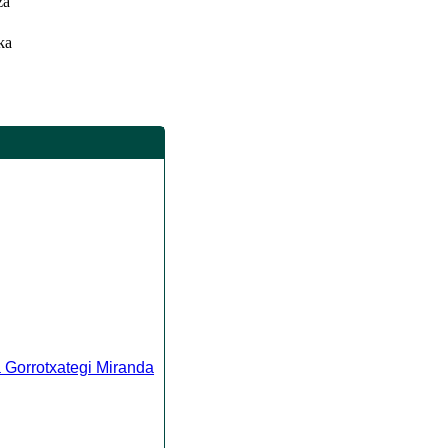
za
ka
 Gorrotxategi Miranda