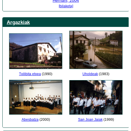
Hernani, 2004
[bilaketa]
Argazkiak
Uholdeak
(1983)
Txilibita etxea
(1990)
Abesbatza
(2000)
San Joan Jaiak
(1999)