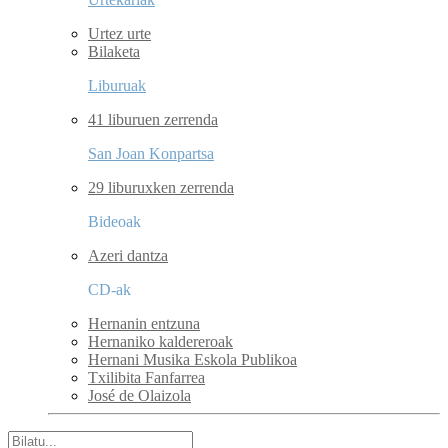
Urtez urte
Bilaketa
Liburuak
41 liburuen zerrenda
San Joan Konpartsa
29 liburuxken zerrenda
Bideoak
Azeri dantza
CD-ak
Hernanin entzuna
Hernaniko kaldereroak
Hernani Musika Eskola Publikoa
Txilibita Fanfarrea
José de Olaizola