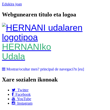
Edukira joan
Webgunearen titulo eta logoa
HERNANIko
Udala
Mostrar/ocultar men? principal de navegaci?n [eu]
Xare sozialen ikonoak
Twitter
Facebook
YouTube
Instagram