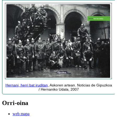
Hernani, herri bat iruditan
, Askoren artean. Noticias de Gipuzkoa
/ Hernaniko Udala, 2007
Orri-oina
web mapa