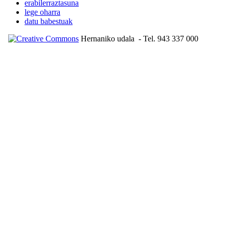
erabilerraztasuna
lege oharra
datu babestuak
Hernaniko udala
- Tel. 943 337 000