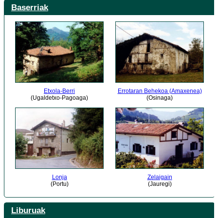
Baserriak
Etxola-Berri
Errotaran Behekoa (Amaxenea)
(Ugaldetxo-Pagoaga)
(Osinaga)
Lonja
Zelaigain
(Portu)
(Jauregi)
Liburuak