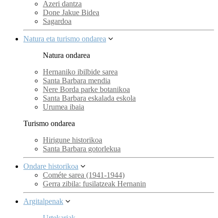
Azeri dantza
Done Jakue Bidea
Sagardoa
Natura eta turismo ondarea
Natura ondarea
Hernaniko ibilbide sarea
Santa Barbara mendia
Nere Borda parke botanikoa
Santa Barbara eskalada eskola
Urumea ibaia
Turismo ondarea
Hirigune historikoa
Santa Barbara gotorlekua
Ondare historikoa
Cométe sarea (1941-1944)
Gerra zibila: fusilatzeak Hernanin
Argitalpenak
Urtekariak