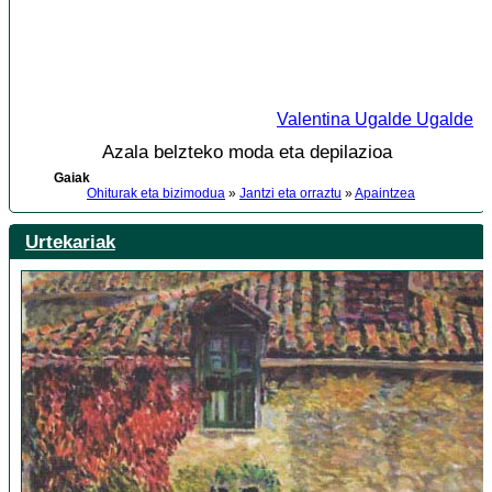
Valentina Ugalde Ugalde
Azala belzteko moda eta depilazioa
Gaiak
Ohiturak eta bizimodua
»
Jantzi eta orraztu
»
Apaintzea
Urtekariak