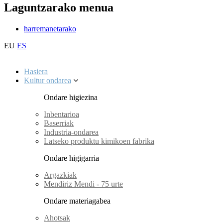
Laguntzarako menua
harremanetarako
EU
ES
Hasiera
Kultur ondarea
Ondare higiezina
Inbentarioa
Baserriak
Industria-ondarea
Latseko produktu kimikoen fabrika
Ondare higigarria
Argazkiak
Mendiriz Mendi - 75 urte
Ondare materiagabea
Ahotsak