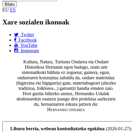
EU
ES
Xare sozialen ikonoak
Twitter
Facebook
YouTube
Instagram
Kultura, Natura, Turismo Ondarea eta Ondare
Historikoa Hernanin egon badago, orain arte
sistematikoki bilduta ez zegoena; gainera, egun,
ondarearen konzeptua zabaldu da, ondare materialaz
(higiezina eta higigarria) gain, materiabageari (ahozko
tradizioa, folklorea...) garrantzi handia ematen zaio.
Hori guztia biltzeko asmoz, Hernaniko Udalak
denborarekin osatzen joango den proiektua aurkezten
du, hernaniarren eskura jartzen du:
Hernaniko ondarea
Liburu berria, webean kontsultatzeko egokitua
(2026-01-27):