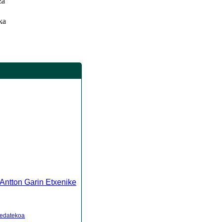
za
ka
Antton Garin Etxenike
 edatekoa