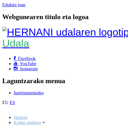
Edukira joan
Webgunearen titulo eta logoa
Udala
Facebook
YouTube
Instagram
Laguntzarako menua
harremanetarako
EU
ES
Hasiera
Kultur ondarea