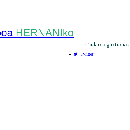
HERNANIko
Ondarea guztiona 
Twitter