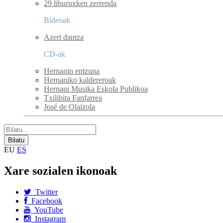
29 liburuxken zerrenda
Bideoak
Azeri dantza
CD-ak
Hernanin entzuna
Hernaniko kaldereroak
Hernani Musika Eskola Publikoa
Txilibita Fanfarrea
José de Olaizola
EU
ES
Xare sozialen ikonoak
Twitter
Facebook
YouTube
Instagram