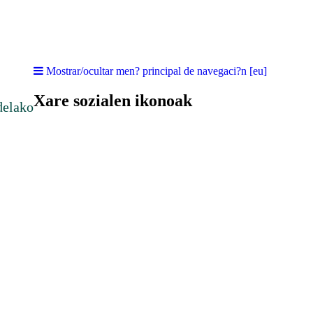
Mostrar/ocultar men? principal de navegaci?n [eu]
Xare sozialen ikonoak
delako