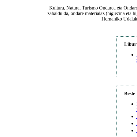
Kultura, Natura, Turismo Ondarea eta Ondare 
zabaldu da, ondare materialaz (higiezina eta hi
Hernaniko Udalak 
Libur
Beste 