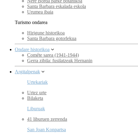
Nere Borda parke botanikoa
Santa Barbara eskalada eskola
Urumea ibaia
Turismo ondarea
Hirigune historikoa
Santa Barbara gotorlekua
Ondare historikoa
Cométe sarea (1941-1944)
Gerra zibila: fusilatzeak Hernanin
Argitalpenak
Urtekariak
Urtez urte
Bilaketa
Liburuak
41 liburuen zerrenda
San Joan Konpartsa