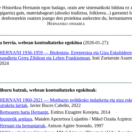
Historikoa Hernanin egon badago, orain arte sistematikoki bilduta ez
gigarria) gain, materiabageari (ahozko tradizioa, folklorea...) garrantzi
denborarekin osatzen joango den proiektua aurkezten du, hernaniarren 
Hernaniko ondarea
u berria, webean kontsultatzeko egokitua
(2026-01-27):
HERNANI 1936-1959 — Biolentzia, Errepresioa eta Giza Eskubideen
zapalketa Gerra Zibilean eta Lehen Frankismoan
, Irati Zuriarrain Asur
2024
liburu batzuk, webean kontsultatzeko egokituak
:
HERNANI 1960-2021 — Motibazio politikoko indarkeria eta giza esk
urraketa larriak
, Javier Buces Cabello, 2022
Bertsoaren haria Hernanin
, Estitxu Eizagirre Kerejeta, 2014
Ipunpetik argitara
, Maialen Apezetxea Lujanbio / Mikel Ozaita Azpiroz
Hernani eta hernaniarrak
, Antxon Agirre Sorondo, 1997