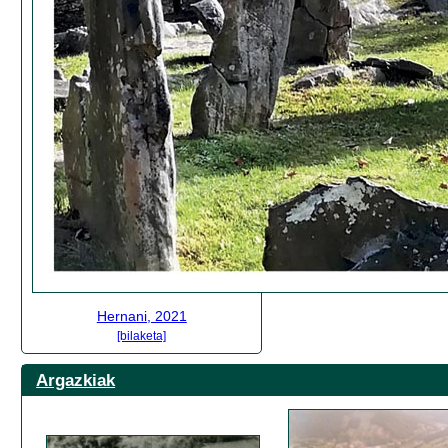
Hernani, 2021
[bilaketa]
Argazkiak