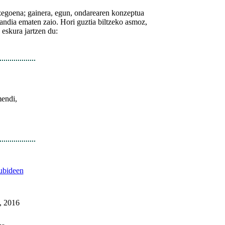
 zegoena; gainera, egun, ondarearen konzeptua
 handia ematen zaio. Hori guztia biltzeko asmoz,
eskura jartzen du:
mendi,
ubideen
, 2016