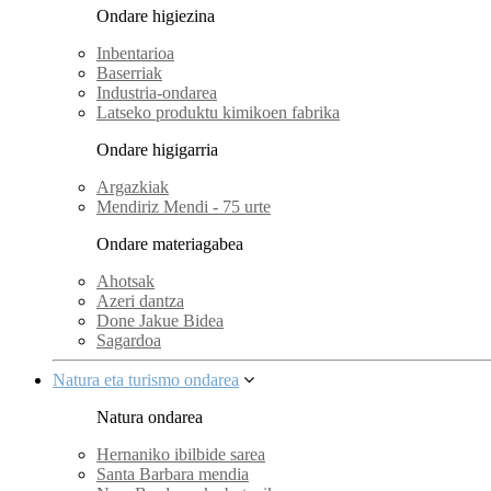
Ondare higiezina
Inbentarioa
Baserriak
Industria-ondarea
Latseko produktu kimikoen fabrika
Ondare higigarria
Argazkiak
Mendiriz Mendi - 75 urte
Ondare materiagabea
Ahotsak
Azeri dantza
Done Jakue Bidea
Sagardoa
Natura eta turismo ondarea
Natura ondarea
Hernaniko ibilbide sarea
Santa Barbara mendia