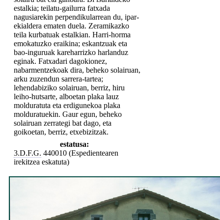
estalkia; teilatu-gailurra fatxada
nagusiarekin perpendikularrean du, ipar-
ekialdera ematen duela. Zeramikazko
teila kurbatuak estalkian. Harri-horma
emokatuzko eraikina; eskantzuak eta
bao-inguruak kareharrizko harlanduz
eginak. Fatxadari dagokionez,
nabarmentzekoak dira, beheko solairuan,
arku zuzendun sarrera-tartea;
lehendabiziko solairuan, berriz, hiru
leiho-hutsarte, alboetan plaka lauz
molduratuta eta erdigunekoa plaka
molduratuekin. Gaur egun, beheko
solairuan zerrategi bat dago, eta
goikoetan, berriz, etxebizitzak.
estatusa:
3.D.F.G.
440010 (Espedientearen
irekitzea eskatuta)