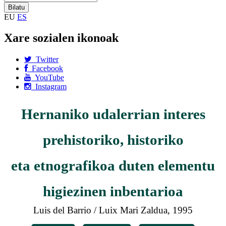
EU
ES
Xare sozialen ikonoak
Twitter
Facebook
YouTube
Instagram
Hernaniko udalerrian interes
prehistoriko, historiko
eta etnografikoa duten elementu
higiezinen inbentarioa
Luis del Barrio / Luix Mari Zaldua, 1995