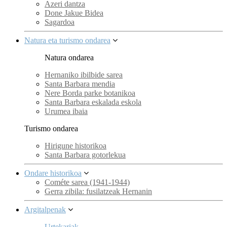
Azeri dantza
Done Jakue Bidea
Sagardoa
Natura eta turismo ondarea
Natura ondarea
Hernaniko ibilbide sarea
Santa Barbara mendia
Nere Borda parke botanikoa
Santa Barbara eskalada eskola
Urumea ibaia
Turismo ondarea
Hirigune historikoa
Santa Barbara gotorlekua
Ondare historikoa
Cométe sarea (1941-1944)
Gerra zibila: fusilatzeak Hernanin
Argitalpenak
Urtekariak