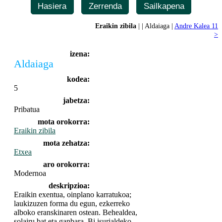
Hasiera
Zerrenda
Sailkapena
Eraikin zibila
| | Aldaiaga |
Andre Kalea 11
>
izena:
Aldaiaga
kodea:
5
jabetza:
Pribatua
mota orokorra:
Eraikin zibila
mota zehatza:
Etxea
aro orokorra:
Modernoa
deskripzioa:
Eraikin exentua, oinplano karratukoa;
laukizuzen forma du egun, ezkerreko
alboko eranskinaren ostean. Behealdea,
solairu bat eta ganbara. Bi isurialdeko