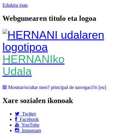
Edukira joan
Webgunearen titulo eta logoa
HERNANIko
Udala
Mostrar/ocultar men? principal de navegaci?n [eu]
Xare sozialen ikonoak
Twitter
Facebook
YouTube
Instagram