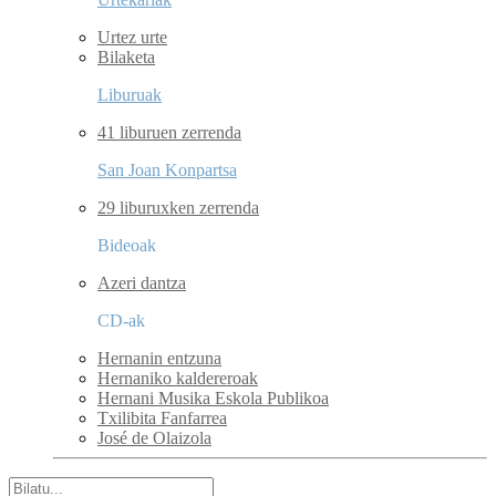
Urtez urte
Bilaketa
Liburuak
41 liburuen zerrenda
San Joan Konpartsa
29 liburuxken zerrenda
Bideoak
Azeri dantza
CD-ak
Hernanin entzuna
Hernaniko kaldereroak
Hernani Musika Eskola Publikoa
Txilibita Fanfarrea
José de Olaizola