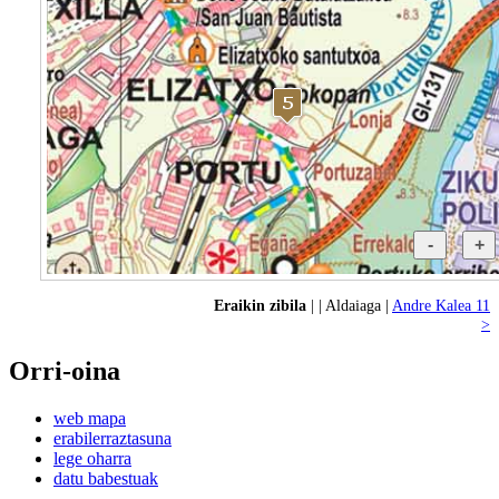
Eraikin zibila
| | Aldaiaga |
Andre Kalea 11
>
Orri-oina
web mapa
erabilerraztasuna
lege oharra
datu babestuak