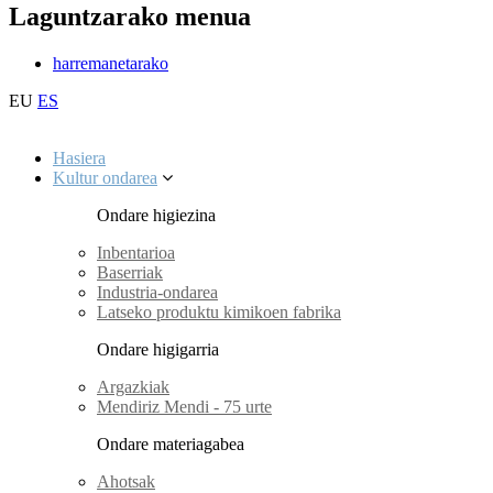
Laguntzarako menua
harremanetarako
EU
ES
Hasiera
Kultur ondarea
Ondare higiezina
Inbentarioa
Baserriak
Industria-ondarea
Latseko produktu kimikoen fabrika
Ondare higigarria
Argazkiak
Mendiriz Mendi - 75 urte
Ondare materiagabea
Ahotsak