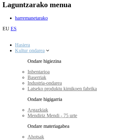
Laguntzarako menua
harremanetarako
EU
ES
Hasiera
Kultur ondarea
Ondare higiezina
Inbentarioa
Baserriak
Industria-ondarea
Latseko produktu kimikoen fabrika
Ondare higigarria
Argazkiak
Mendiriz Mendi - 75 urte
Ondare materiagabea
Ahotsak