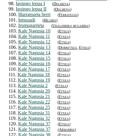
98.
Igoingo lepua I
(
Dolmena
)
99.
Igoingo lepua II
(
Dolmena
)
100.
Illarratsueta berri
(
Ferrategia
)
101.
Intsusadi
(
Hilobia
)
102.
Irumugarrieta
(
Udalerriko mugarria
)
103.
Kale Nagusia 10
(
Etxea
)
104.
Kale Nagusia 11
(
Etxea
)
105.
Kale Nagusia 12
(
Etxea
)
106.
Kale Nagusia 13
(
Dorretxea
,
Etxea
)
107.
Kale Nagusia 14
(
Etxea
)
108.
Kale Nagusia 15
(
Etxea
)
109.
Kale Nagusia 16
(
Etxea
)
110.
Kale Nagusia 17
(
Etxea
)
111.
Kale Nagusia 18
(
Etxea
)
112.
Kale Nagusia 19
(
Etxea
)
113.
Kale Nagusia 2
(
Etxea
)
114.
Kale Nagusia 20
(
Etxea
)
115.
Kale Nagusia 21
(
Etxea
)
116.
Kale Nagusia 22
(
Etxea
)
117.
Kale Nagusia 25
(
Etxea
)
118.
Kale Nagusia 31
(
Etxea
)
119.
Kale Nagusia 32
(
Etxea
)
120.
Kale Nagusia 37
(
Etxea
)
121.
Kale Nagusia 37
(
Armarria
)
122.
Kale Nagusia 38
(
Etxea
)