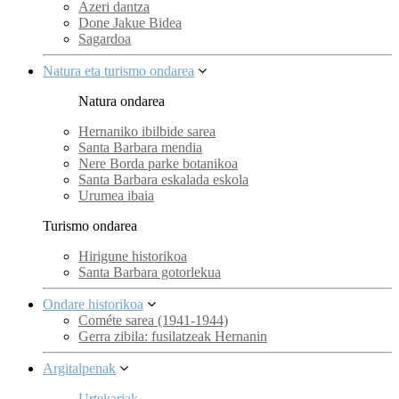
Azeri dantza
Done Jakue Bidea
Sagardoa
Natura eta turismo ondarea
Natura ondarea
Hernaniko ibilbide sarea
Santa Barbara mendia
Nere Borda parke botanikoa
Santa Barbara eskalada eskola
Urumea ibaia
Turismo ondarea
Hirigune historikoa
Santa Barbara gotorlekua
Ondare historikoa
Cométe sarea (1941-1944)
Gerra zibila: fusilatzeak Hernanin
Argitalpenak
Urtekariak