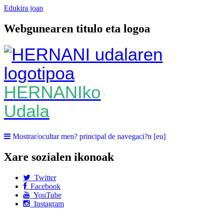
Edukira joan
Webgunearen titulo eta logoa
HERNANIko
Udala
Mostrar/ocultar men? principal de navegaci?n [eu]
Xare sozialen ikonoak
Twitter
Facebook
YouTube
Instagram