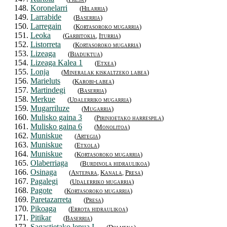
148.
Koronelarri
(
Hilarria
)
149.
Larrabide
(
Baserria
)
150.
Larregain
(
Kortasoroko mugarria
)
151.
Leoka
(
Garbitokia
,
Iturria
)
152.
Listorreta
(
Kortasoroko mugarria
)
153.
Lizeaga
(
Biaduktua
)
154.
Lizeaga Kalea 1
(
Etxea
)
155.
Lonja
(
Mineralak kiskaltzeko labea
)
156.
Marieluts
(
Karobi-labea
)
157.
Martindegi
(
Baserria
)
158.
Merkue
(
Udalerriko mugarria
)
159.
Mugarriluze
(
Mugarria
)
160.
Mulisko gaina 3
(
Pirinioetako harrespila
)
161.
Mulisko gaina 6
(
Monolitoa
)
162.
Muniskue
(
Artegia
)
163.
Muniskue
(
Etxola
)
164.
Muniskue
(
Kortasoroko mugarria
)
165.
Olaberriaga
(
Burdinola hidraulikoa
)
166.
Osinaga
(
Antepara
,
Kanala
,
Presa
)
167.
Pagalegi
(
Udalerriko mugarria
)
168.
Pagote
(
Kortasoroko mugarria
)
169.
Paretazarreta
(
Presa
)
170.
Pikoaga
(
Errota hidraulikoa
)
171.
Pitikar
(
Baserria
)
172.
Sagastietako lepua I