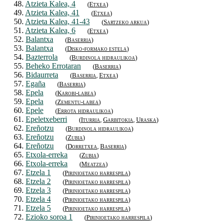
48.
Atzieta Kalea, 4
(
Etxea
)
49.
Atzieta Kalea, 41
(
Etxea
)
50.
Atzieta Kalea, 41-43
(
Sartzeko arkua
)
51.
Atzieta Kalea, 6
(
Etxea
)
52.
Balantxa
(
Baserria
)
53.
Balantxa
(
Disko-formako estela
)
54.
Bazterrola
(
Burdinola hidraulikoa
)
55.
Beheko Errotaran
(
Baserria
)
56.
Bidaurreta
(
Baserria
,
Etxea
)
57.
Egaña
(
Baserria
)
58.
Epela
(
Karobi-labea
)
59.
Epela
(
Zementu-labea
)
60.
Epele
(
Errota hidraulikoa
)
61.
Epeletxeberri
(
Iturria
,
Garbitokia
,
Uraska
)
62.
Ereñotzu
(
Burdinola hidraulikoa
)
63.
Ereñotzu
(
Zubia
)
64.
Ereñotzu
(
Dorretxea
,
Baserria
)
65.
Etxola-erreka
(
Zubia
)
66.
Etxola-erreka
(
Meatzea
)
67.
Etzela 1
(
Pirinioetako harrespila
)
68.
Etzela 2
(
Pirinioetako harrespila
)
69.
Etzela 3
(
Pirinioetako harrespila
)
70.
Etzela 4
(
Pirinioetako harrespila
)
71.
Etzela 5
(
Pirinioetako harrespila
)
72.
Ezioko soroa 1
(
Pirinioetako harrespila
)