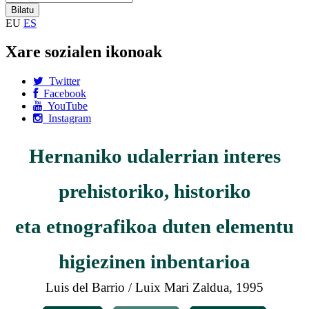
EU
ES
Xare sozialen ikonoak
Twitter
Facebook
YouTube
Instagram
Hernaniko udalerrian interes
prehistoriko, historiko
eta etnografikoa duten elementu
higiezinen inbentarioa
Luis del Barrio / Luix Mari Zaldua, 1995