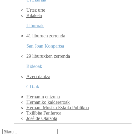
Urtez urte
Bilaketa
Liburuak
41 liburuen zerrenda
San Joan Konpartsa
29 liburuxken zerrenda
Bideoak
Azeri dantza
CD-ak
Hernanin entzuna
Hernaniko kaldereroak
Hernani Musika Eskola Publikoa
Txilibita Fanfarrea
José de Olaizola