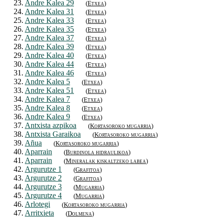
23.
Andre Kalea 29
(
Etxea
)
24.
Andre Kalea 31
(
Etxea
)
25.
Andre Kalea 33
(
Etxea
)
26.
Andre Kalea 35
(
Etxea
)
27.
Andre Kalea 37
(
Etxea
)
28.
Andre Kalea 39
(
Etxea
)
29.
Andre Kalea 40
(
Etxea
)
30.
Andre Kalea 44
(
Etxea
)
31.
Andre Kalea 46
(
Etxea
)
32.
Andre Kalea 5
(
Etxea
)
33.
Andre Kalea 51
(
Etxea
)
34.
Andre Kalea 7
(
Etxea
)
35.
Andre Kalea 8
(
Etxea
)
36.
Andre Kalea 9
(
Etxea
)
37.
Antxista azpikoa
(
Kortasoroko mugarria
)
38.
Antxista Garaikoa
(
Kortasoroko mugarria
)
39.
Añua
(
Kortasoroko mugarria
)
40.
Aparrain
(
Burdinola hidraulikoa
)
41.
Aparrain
(
Mineralak kiskaltzeko labea
)
42.
Argurutze 1
(
Grafitoa
)
43.
Argurutze 2
(
Grafitoa
)
44.
Argurutze 3
(
Mugarria
)
45.
Argurutze 4
(
Mugarria
)
46.
Arlotegi
(
Kortasoroko mugarria
)
47.
Arritxieta
(
Dolmena
)