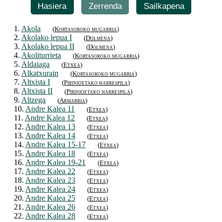
Hasiera
Zerrenda
Sailkapena
1.
Akola
(
Kortasoroko mugarria
)
2.
Akolako lepua I
(
Dolmena
)
3.
Akolako lepua II
(
Dolmena
)
4.
Akoliturrieta
(
Kortasoroko mugarria
)
5.
Aldaiaga
(
Etxea
)
6.
Alkatxurain
(
Kortasoroko mugarria
)
7.
Altxista I
(
Pirinioetako harrespila
)
8.
Altxista II
(
Pirinioetako harrespila
)
9.
Altzega
(
Armarria
)
10.
Andre Kalea 11
(
Etxea
)
11.
Andre Kalea 12
(
Etxea
)
12.
Andre Kalea 13
(
Etxea
)
13.
Andre Kalea 14
(
Etxea
)
14.
Andre Kalea 15-17
(
Etxea
)
15.
Andre Kalea 18
(
Etxea
)
16.
Andre Kalea 19-21
(
Etxea
)
17.
Andre Kalea 22
(
Etxea
)
18.
Andre Kalea 23
(
Etxea
)
19.
Andre Kalea 24
(
Etxea
)
20.
Andre Kalea 25
(
Etxea
)
21.
Andre Kalea 26
(
Etxea
)
22.
Andre Kalea 28
(
Etxea
)