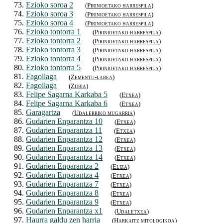
73.
Ezioko soroa 2
(
Pirinioetako harrespila
)
74.
Ezioko soroa 3
(
Pirinioetako harrespila
)
75.
Ezioko soroa 4
(
Pirinioetako harrespila
)
76.
Ezioko tontorra 1
(
Pirinioetako harrespila
)
77.
Ezioko tontorra 2
(
Pirinioetako harrespila
)
78.
Ezioko tontorra 3
(
Pirinioetako harrespila
)
79.
Ezioko tontorra 4
(
Pirinioetako harrespila
)
80.
Ezioko tontorra 5
(
Pirinioetako harrespila
)
81.
Fagollaga
(
Zementu-labea
)
82.
Fagollaga
(
Zubia
)
83.
Felipe Sagarna Karkaba 5
(
Etxea
)
84.
Felipe Sagarna Karkaba 6
(
Etxea
)
85.
Garagartza
(
Udalerriko mugarria
)
86.
Gudarien Enparantza 10
(
Etxea
)
87.
Gudarien Enparantza 11
(
Etxea
)
88.
Gudarien Enparantza 12
(
Etxea
)
89.
Gudarien Enparantza 13
(
Etxea
)
90.
Gudarien Enparantza 14
(
Etxea
)
91.
Gudarien Enparantza 2
(
Eliza
)
92.
Gudarien Enparantza 4
(
Etxea
)
93.
Gudarien Enparantza 7
(
Etxea
)
94.
Gudarien Enparantza 8
(
Etxea
)
95.
Gudarien Enparantza 9
(
Etxea
)
96.
Gudarien Enparantza x1
(
Udaletxea
)
97.
Haurra galdu zen harria
(
Harkaitz mitologikoa
)