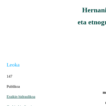
Hernanik
eta etnog
Leoka
147
Publikoa
m
Eraikin hidraulikoa