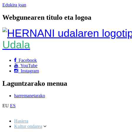
Edukira joan
Webgunearen titulo eta logoa
Udala
Facebook
YouTube
Instagram
Laguntzarako menua
harremanetarako
EU
ES
Hasiera
Kultur ondarea