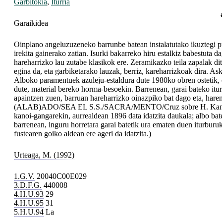
Garbitokia
,
Iturria
Garaikidea
Oinplano angeluzuzeneko barrunbe batean instalatutako ikuztegi pub
irekita gainerako zatian. Isurki bakarreko hiru estalkiz babestuta d
hareharrizko lau zutabe klasikok ere. Zeramikazko teila zapalak di
egina da, eta garbiketarako lauzak, berriz, kareharrizkoak dira. A
Alboko paramentuek azuleju-estaldura dute 1980ko obren ostetik, e
dute, material bereko horma-besoekin. Barrenean, garai bateko itur
apaintzen zuen, barruan hareharrizko oinazpiko bat dago eta, haren
(ALAB)ADO/SEA EL S.S./SACRA/MENTO/Cruz sobre H. Kanpoaldea
kanoi-gangarekin, aurrealdean 1896 data idatzita daukala; albo bate
barrenean, inguru horretara garai batetik ura ematen duen iturbur
fustearen goiko aldean ere ageri da idatzita.)
Urteaga, M. (1992)
1.G.V.
20040C00E029
3.D.F.G.
440008
4.H.U.93
29
4.H.U.95
31
5.H.U.94
La