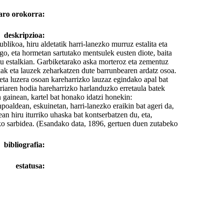
aro orokorra:
deskripzioa:
likoa, hiru aldetatik harri-lanezko murruz estalita eta
ago, eta hormetan sartutako mentsulek eusten diote, baita
tu estalkian. Garbiketarako aska morteroz eta zementuz
skak eta lauzek zeharkatzen dute barrunbearen ardatz osoa.
ta luzera osoan kareharrizko lauzaz egindako apal bat
riaren hodia hareharrizko harlanduzko erretaula batek
 gainean, kartel bat honako idatzi honekin:
n, eskuinetan, harri-lanezko eraikin bat ageri da,
an hiru iturriko uhaska bat kontserbatzen du, eta,
uko sarbidea. (Esandako data, 1896, gertuen duen zutabeko
bibliografia:
estatusa: