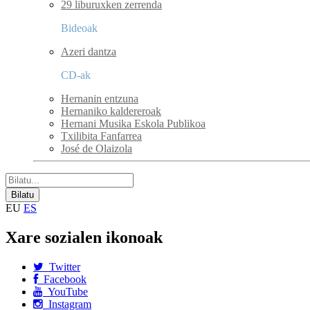
29 liburuxken zerrenda
Bideoak
Azeri dantza
CD-ak
Hernanin entzuna
Hernaniko kaldereroak
Hernani Musika Eskola Publikoa
Txilibita Fanfarrea
José de Olaizola
EU
ES
Xare sozialen ikonoak
Twitter
Facebook
YouTube
Instagram