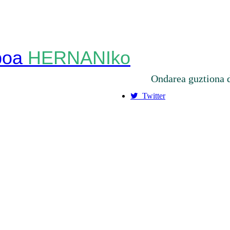
HERNANIko
Ondarea guztiona 
Twitter