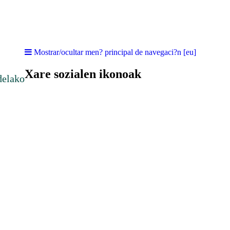
Mostrar/ocultar men? principal de navegaci?n [eu]
Xare sozialen ikonoak
delako