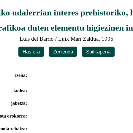
o udalerrian interes prehistoriko, 
rafikoa duten elementu higiezinen i
Luis del Barrio / Luix Mari Zaldua, 1995
Hasiera
Zerrenda
Sailkapena
izena:
kodea:
jabetza:
ota orokorra:
mota zehatza: