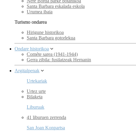
Nere Borda parke botanikoa
Santa Barbara eskalada eskola
Urumea ibaia
Turismo ondarea
Hirigune historikoa
Santa Barbara gotorlekua
Ondare historikoa
Cométe sarea (1941-1944)
Gerra zibila: fusilatzeak Hernanin
Argitalpenak
Urtekariak
Urtez urte
Bilaketa
Liburuak
41 liburuen zerrenda
San Joan Konpartsa