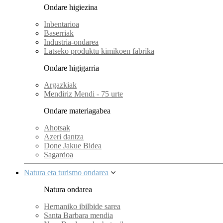
Ondare higiezina
Inbentarioa
Baserriak
Industria-ondarea
Latseko produktu kimikoen fabrika
Ondare higigarria
Argazkiak
Mendiriz Mendi - 75 urte
Ondare materiagabea
Ahotsak
Azeri dantza
Done Jakue Bidea
Sagardoa
Natura eta turismo ondarea
Natura ondarea
Hernaniko ibilbide sarea
Santa Barbara mendia