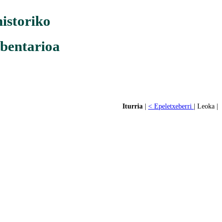
historiko
nbentarioa
Iturria
|
< Epeletxeberri
| Leoka |