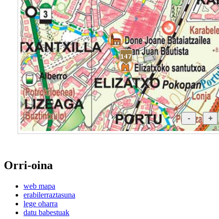
Orri-oina
web mapa
erabilerraztasuna
lege oharra
datu babestuak