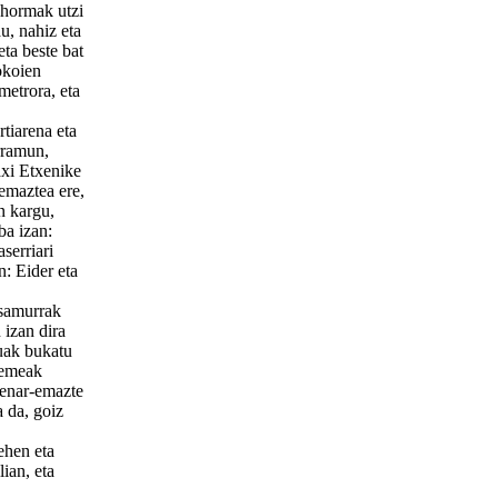
 hormak utzi
u, nahiz eta
eta beste bat
okoien
metrora, eta
rtiarena eta
rramun,
axi Etxenike
 emaztea ere,
n kargu,
ba izan:
serriari
: Eider eta
 samurrak
 izan dira
tuak bukatu
“semeak
Senar-emazte
a da, goiz
ehen eta
lian, eta