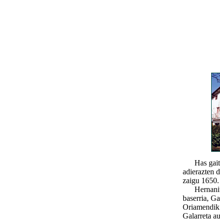
Has gaitez
adierazten d
zaigu 1650. 
Hernanitik
baserria, Ga
Oriamendik 
Galarreta au