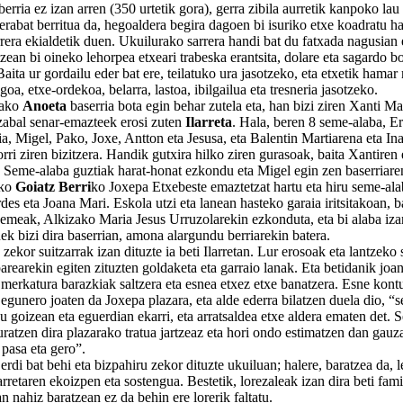
ria ez izan arren (350 urtetik gora), gerra zibila aurretik kanpoko lau
 erabat berritua da, hegoaldera begira dagoen bi isuriko etxe koadratu ha
rera ekialdetik duen. Ukuilurako sarrera handi bat du fatxada nagusian 
zean bi oineko lehorpea etxeari trabeska erantsita, dolare eta sagardo b
aita ur gordailu eder bat ere, teilatuko ura jasotzeko, eta etxetik hamar 
goa, etxe-ordekoa, belarra, lastoa, ibilgailua eta tresneria jasotzeko.
ako
Anoeta
baserria bota egin behar zutela eta, han bizi ziren Xanti Ma
zabal senar-emazteek erosi zuten
Ilarreta
. Hala, beren 8 seme-alaba, E
a, Migel, Pako, Joxe, Antton eta Jesusa, eta Balentin Martiarena eta In
rri ziren bizitzera. Handik gutxira hilko ziren gurasoak, baita Xantiren
a. Seme-alaba guztiak harat-honat ezkondu eta Migel egin zen baserriare
ako
Goiatz Berri
ko Joxepa Etxebeste emaztetzat hartu eta hiru seme-ala
s eta Joana Mari. Eskola utzi eta lanean hasteko garaia iritsitakoan, ba
semeak, Alkizako Maria Jesus Urruzolarekin ezkonduta, eta bi alaba izan
k bizi dira baserrian, amona alargundu berriarekin batera.
kor suitzarrak izan dituzte ia beti Ilarretan. Lur erosoak eta lantzeko
parearekin egiten zituzten goldaketa eta garraio lanak. Eta betidanik joan
merkatura barazkiak saltzera eta esnea etxez etxe banatzera. Esne kon
 egunero joaten da Joxepa plazara, eta alde ederra bilatzen duela dio, 
 goizean eta eguerdian ekarri, eta arratsaldea etxe aldera ematen det. 
ratzen dira plazarako tratua jartzeaz eta hori ondo estimatzen dan gauz
pasa eta gero”.
 bat behi eta bizpahiru zekor dituzte ukuiluan; halere, baratzea da, l
larretaren ekoizpen eta sostengua. Bestetik, lorezaleak izan dira beti fami
n nahiz baratzean ez da behin ere lorerik faltatu.