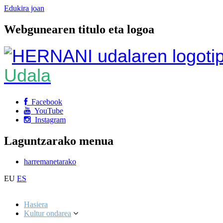
Edukira joan
Webgunearen titulo eta logoa
Udala
Facebook
YouTube
Instagram
Laguntzarako menua
harremanetarako
EU
ES
Hasiera
Kultur ondarea