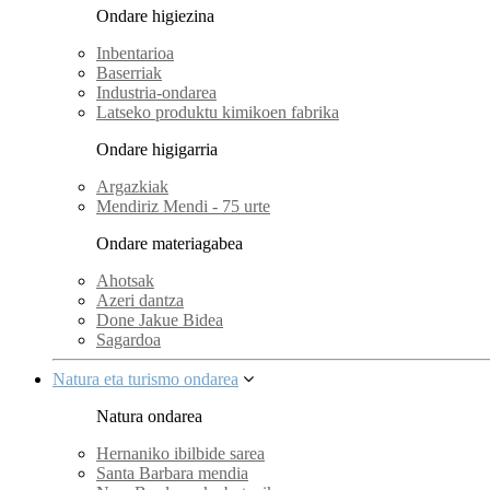
Ondare higiezina
Inbentarioa
Baserriak
Industria-ondarea
Latseko produktu kimikoen fabrika
Ondare higigarria
Argazkiak
Mendiriz Mendi - 75 urte
Ondare materiagabea
Ahotsak
Azeri dantza
Done Jakue Bidea
Sagardoa
Natura eta turismo ondarea
Natura ondarea
Hernaniko ibilbide sarea
Santa Barbara mendia