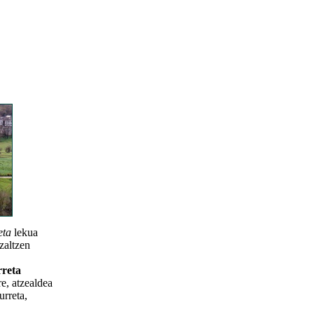
eta
lekua
azaltzen
rreta
e, atzealdea
urreta,