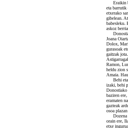
Eraikin ber
eta barrutik
etxerako sar
gibelean. At
babesleku. B
askoz berria
Donosti
Joana Oiart
Dolox, Mari
gurasoak eto
gaitzak jot
Astigarrag
Ramon, Lurde
heldu zion 
Amaia. Haue
Behi eta ze
izaki, behi 
Donostiako 
baziren ere,
eramaten nau
gazteak ardu
osoa plazan 
Dozena erdi
orain ere, I
etxe ingurua