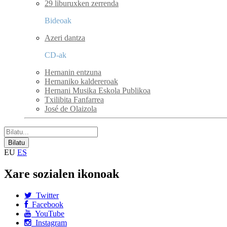
29 liburuxken zerrenda
Bideoak
Azeri dantza
CD-ak
Hernanin entzuna
Hernaniko kaldereroak
Hernani Musika Eskola Publikoa
Txilibita Fanfarrea
José de Olaizola
EU
ES
Xare sozialen ikonoak
Twitter
Facebook
YouTube
Instagram