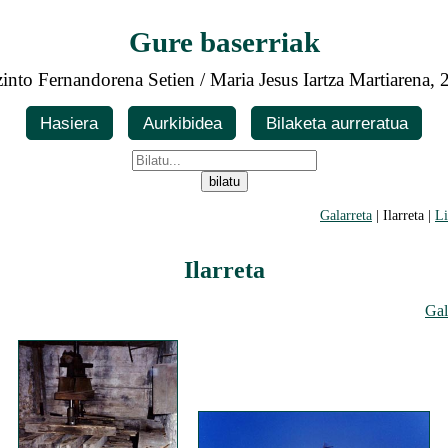
Gure baserriak
into Fernandorena Setien / Maria Jesus Iartza Martiarena,
Hasiera
Aurkibidea
Bilaketa aurreratua
Galarreta
| Ilarreta |
Li
Ilarreta
Gal