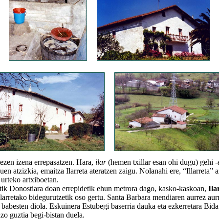
en izena errepasatzen. Hara,
ilar
(hemen txillar esan ohi dugu) gehi
-
uen atzizkia, emaitza Ilarreta ateratzen zaigu. Nolanahi ere, “Illarreta” 
urteko artxiboetan.
 Donostiara doan errepidetik ehun metrora dago, kasko-kaskoan,
Ila
larretako bidegurutzetik oso gertu. Santa Barbara mendiaren aurrez aurr
babesten diola. Eskuinera Estubegi baserria dauka eta ezkerretara Bida
zo guztia begi-bistan duela.