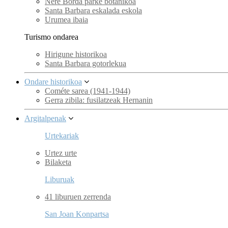
Nere Borda parke botanikoa
Santa Barbara eskalada eskola
Urumea ibaia
Turismo ondarea
Hirigune historikoa
Santa Barbara gotorlekua
Ondare historikoa
Cométe sarea (1941-1944)
Gerra zibila: fusilatzeak Hernanin
Argitalpenak
Urtekariak
Urtez urte
Bilaketa
Liburuak
41 liburuen zerrenda
San Joan Konpartsa