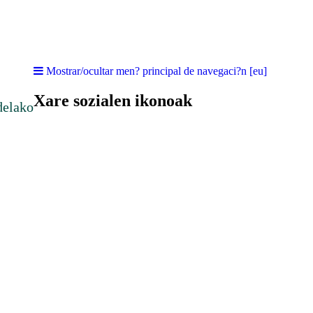
Mostrar/ocultar men? principal de navegaci?n [eu]
Xare sozialen ikonoak
delako