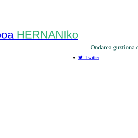
HERNANIko
Ondarea guztiona 
Twitter