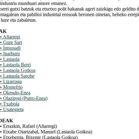
industria munduari amore emanez.
ri gutxi batzuk eta etxetxo polit bakanak ageri zaizkigu edo gelditu d
magalean eta pabilioi industrial erosoak beronen oinetan, beheko errepi
 luze eta zabaletan.
AK
• Añarregi
• Gure Sari
• Intsusadi
• Iparburu
• Lastaola
• Lastaola Berri
• Lastaola Goikoa
• Lastaola Sarobe
• Lizarraga
• Montefrio
• Okendo-Enea
• Olaziregi (Putro-Enea)
• Txabola
• Usategieta
DEAK
• Errazkin, Rafael (Añarregi)
• Etxabe Oiartzabal, Manuel (Lastaola Goikoa)
• Etxeberria, Bixente (Lastaola Goikoa)