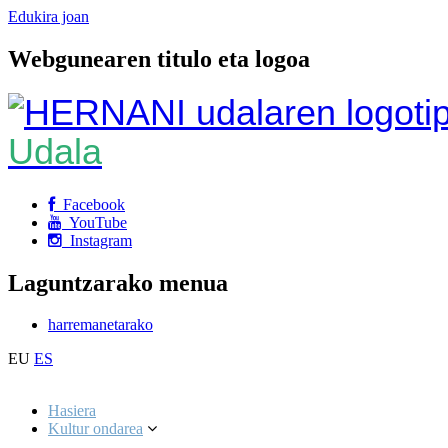
Edukira joan
Webgunearen titulo eta logoa
Udala
Facebook
YouTube
Instagram
Laguntzarako menua
harremanetarako
EU
ES
Hasiera
Kultur ondarea