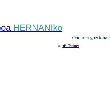
HERNANIko
Ondarea guztiona 
Twitter