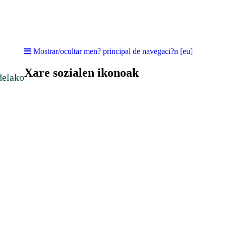
Mostrar/ocultar men? principal de navegaci?n [eu]
Xare sozialen ikonoak
delako