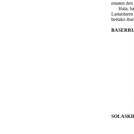
ematen den 
Hala, baser
Lastaolaren 
bertako ibar
BASERRI
SOLASKI