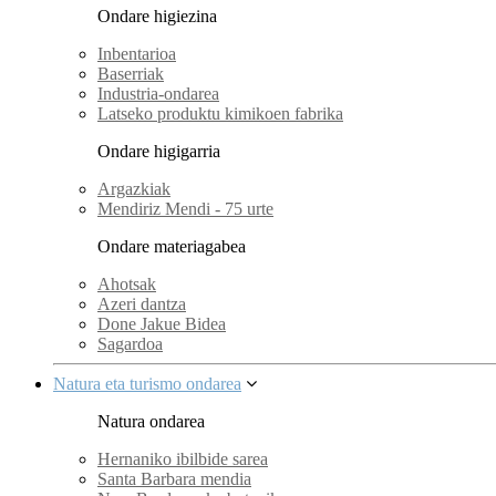
Ondare higiezina
Inbentarioa
Baserriak
Industria-ondarea
Latseko produktu kimikoen fabrika
Ondare higigarria
Argazkiak
Mendiriz Mendi - 75 urte
Ondare materiagabea
Ahotsak
Azeri dantza
Done Jakue Bidea
Sagardoa
Natura eta turismo ondarea
Natura ondarea
Hernaniko ibilbide sarea
Santa Barbara mendia