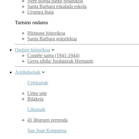
Nere Borda parke botanikoa
Santa Barbara eskalada eskola
Urumea ibaia
Turismo ondarea
Hirigune historikoa
Santa Barbara gotorlekua
Ondare historikoa
Cométe sarea (1941-1944)
Gerra zibila: fusilatzeak Hernanin
Argitalpenak
Urtekariak
Urtez urte
Bilaketa
Liburuak
41 liburuen zerrenda
San Joan Konpartsa