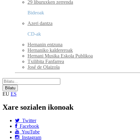
29 liburuxken zerrenda
Bideoak
Azeri dantza
CD-ak
Hernanin entzuna
Hernaniko kaldereroak
Hernani Musika Eskola Publikoa
Txilibita Fanfarrea
José de Olaizola
EU
ES
Xare sozialen ikonoak
Twitter
Facebook
YouTube
Instagram