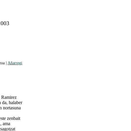
 2003
zoa |
Añarregi
a Ramirez
n da, halaber
en nortasuna
ste zenbait
., ama
tsagotzat