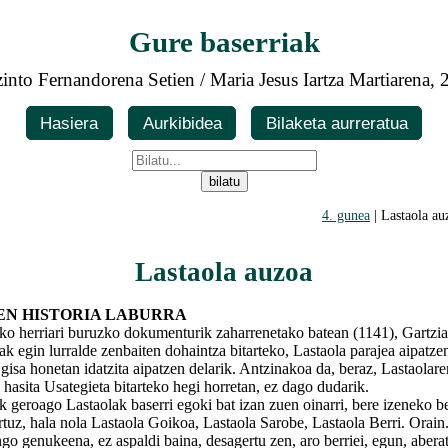
Gure baserriak
into Fernandorena Setien / Maria Jesus Iartza Martiarena,
Hasiera
Aurkibidea
Bilaketa aurreratua
4. gunea
| Lastaola au
Lastaola auzoa
N HISTORIA LABURRA
herriari buruzko dokumenturik zaharrenetako batean (1141), Gartzi
ak egin lurralde zenbaiten dohaintza bitarteko, Lastaola parajea aipatze
isa honetan idatzita aipatzen delarik. Antzinakoa da, beraz, Lastaolar
 hasita Usategieta bitarteko hegi horretan, ez dago dudarik.
oago Lastaolak baserri egoki bat izan zuen oinarri, bere izeneko be
rtuz, hala nola Lastaola Goikoa, Lastaola Sarobe, Lastaola Berri. Orain
go genukeena, ez aspaldi baina, desagertu zen, aro berriei, egun, abera