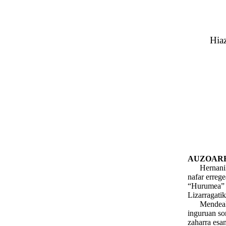
Hiaz
AUZOARE
Hernaniko 
nafar errege
“Hurumea” g
Lizarragatik
Mendeak ger
inguruan so
zaharra esan