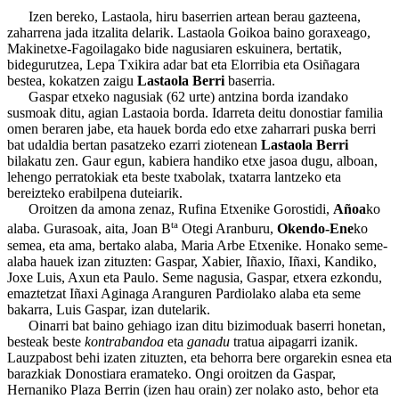
Izen bereko, Lastaola, hiru baserrien artean berau gazteena,
zaharrena jada itzalita delarik. Lastaola Goikoa baino goraxeago,
Makinetxe-Fagoilagako bide nagusiaren eskuinera, bertatik,
bidegurutzea, Lepa Txikira adar bat eta Elorribia eta Osiñagara
bestea, kokatzen zaigu
Lastaola Berri
baserria.
Gaspar etxeko nagusiak (62 urte) antzina borda izandako
susmoak ditu, agian Lastaoia borda. Idarreta deitu donostiar familia
omen beraren jabe, eta hauek borda edo etxe zaharrari puska berri
bat udaldia bertan pasatzeko ezarri ziotenean
Lastaola Berri
bilakatu zen. Gaur egun, kabiera handiko etxe jasoa dugu, alboan,
lehengo perratokiak eta beste txabolak, txatarra lantzeko eta
bereizteko erabilpena duteiarik.
Oroitzen da amona zenaz, Rufina Etxenike Gorostidi,
Añoa
ko
ta
alaba. Gurasoak, aita, Joan B
Otegi Aranburu,
Okendo-Ene
ko
semea, eta ama, bertako alaba, Maria Arbe Etxenike. Honako seme-
alaba hauek izan zituzten: Gaspar, Xabier, Iñaxio, Iñaxi, Kandiko,
Joxe Luis, Axun eta Paulo. Seme nagusia, Gaspar, etxera ezkondu,
emaztetzat Iñaxi Aginaga Aranguren Pardiolako alaba eta seme
bakarra, Luis Gaspar, izan dutelarik.
Oinarri bat baino gehiago izan ditu bizimoduak baserri honetan,
besteak beste
kontrabandoa
eta
ganadu
tratua aipagarri izanik.
Lauzpabost behi izaten zituzten, eta behorra bere orgarekin esnea eta
barazkiak Donostiara eramateko. Ongi oroitzen da Gaspar,
Hernaniko Plaza Berrin (izen hau orain) zer nolako asto, behor eta