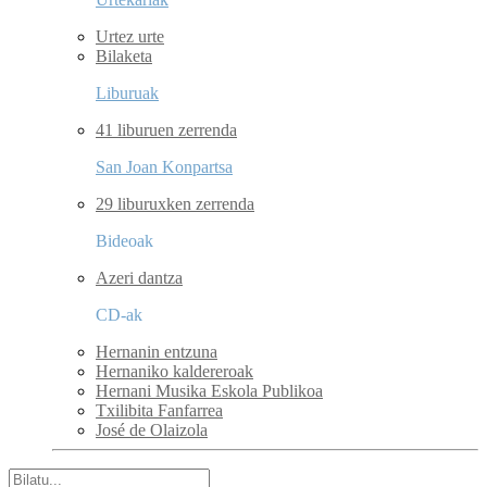
Urtez urte
Bilaketa
Liburuak
41 liburuen zerrenda
San Joan Konpartsa
29 liburuxken zerrenda
Bideoak
Azeri dantza
CD-ak
Hernanin entzuna
Hernaniko kaldereroak
Hernani Musika Eskola Publikoa
Txilibita Fanfarrea
José de Olaizola