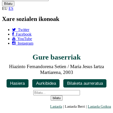
EU
ES
Xare sozialen ikonoak
Twitter
Facebook
YouTube
Instagram
Gure baserriak
Hiazinto Fernandorena Setien / Maria Jesus Iartza
Martiarena, 2003
Hasiera
Aurkibidea
Bilaketa aurreratua
Lastaola
| Lastaola Berri |
Lastaola Goikoa