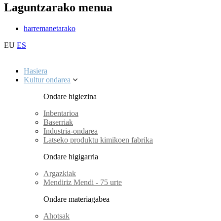
Laguntzarako menua
harremanetarako
EU
ES
Hasiera
Kultur ondarea
Ondare higiezina
Inbentarioa
Baserriak
Industria-ondarea
Latseko produktu kimikoen fabrika
Ondare higigarria
Argazkiak
Mendiriz Mendi - 75 urte
Ondare materiagabea
Ahotsak