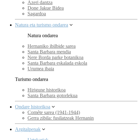
Azeri dantza
Done Jakue Bidea
Sagardoa
Natura eta turismo ondarea
Natura ondarea
Hernaniko ibilbide sarea
Santa Barbara mendia
Nere Borda parke botanikoa
Santa Barbara eskalada eskola
Urumea ibaia
Turismo ondarea
Hirigune historikoa
Santa Barbara gotorlekua
Ondare historikoa
Cométe sarea (1941-1944)
Gerra zibila: fusilatzeak Hernanin
Argitalpenak
Urtekariak