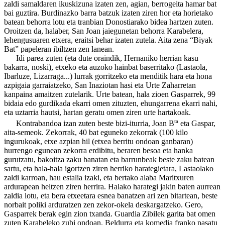
zaldi samaldaren ikuskizuna izaten zen, agian, berrogeita hamar bat
bai guztira. Burdinazko barra batzuk izaten ziren hor eta horietako
batean behorra lotu eta tranbian Donostiarako bidea hartzen zuten.
Oroitzen da, halaber, San Joan jaiegunetan behorra Karabelera,
lehengusuaren etxera, eraitsi behar izaten zutela. Aita zena “Biyak
Bat” papeleran ibiltzen zen lanean.
Idi parea zuten (eta dute oraindik, Hernaniko herrian kasu
bakarra, noski), etxeko eta auzoko hainbat baserritako (Lastaola,
Ibarluze, Lizarraga...) lurrak gorritzeko eta menditik hara eta hona
azpigaia garraiatzeko, San Inaziotan hasi eta Urte Zaharretan
kanpaina amaitzen zutelarik. Urte batean, hala zioen Gasparrek, 99
bidaia edo gurdikada ekarri omen zituzten, ehungarrena ekarri nahi,
eta uztarria hautsi, hartan geratu omen ziren urte hartakoak.
ta
Kontrabandoa izan zuten beste bizi-iturria, Joan B
eta Gaspar,
aita-semeok. Zekorrak, 40 bat eguneko zekorrak (100 kilo
ingurukoak, etxe azpian hil (etxea berritu ondoan ganbaran)
hurrengo egunean zekorra erdibitu, beraren besoa eta hanka
gurutzatu, bakoitza zaku banatan eta barrunbeak beste zaku batean
sartu, eta hala-hala igortzen ziren herriko harategietara, Lastaolako
zaldi karroan, hau estalia izaki, eta bertako alaba Maritxuren
ardurapean heltzen ziren herrira. Halako harategi jakin baten aurrean
zaldia lotu, eta bera etxeetara esnea banatzen ari zen bitartean, beste
norbait poliki arduratzen zen zekor-okela deskargatzeko. Gero,
Gasparrek berak egin zion txanda. Guardia Zibilek garita bat omen
zuten Karabeleko zubi ondoan. Beldurra eta komedia franko pasatu