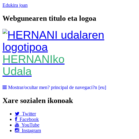
Edukira joan
Webgunearen titulo eta logoa
HERNANIko
Udala
Mostrar/ocultar men? principal de navegaci?n [eu]
Xare sozialen ikonoak
Twitter
Facebook
YouTube
Instagram