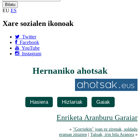
EU
ES
Xare sozialen ikonoak
Twitter
Facebook
YouTube
Instagram
Hernaniko ahotsak
Hasiera
Hizlariak
Gaiak
Enriketa Aranburu Garaiar
«
"Gorriekin" joan ez zirenak, soldadu
eraman zituzten
|
Taloak; irin bila Aranora
»