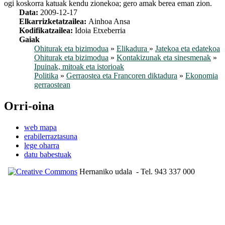
ogi koskorra katuak kendu zionekoa; gero amak berea eman zion.
Data:
2009-12-17
Elkarrizketatzailea:
Ainhoa Ansa
Kodifikatzailea:
Idoia Etxeberria
Gaiak
Ohiturak eta bizimodua
»
Elikadura
»
Jatekoa eta edatekoa
Ohiturak eta bizimodua
»
Kontakizunak eta sinesmenak
»
Ipuinak, mitoak eta istorioak
Politika
»
Gerraostea eta Francoren diktadura
»
Ekonomia
gerraostean
Orri-oina
web mapa
erabilerraztasuna
lege oharra
datu babestuak
Hernaniko udala
- Tel. 943 337 000