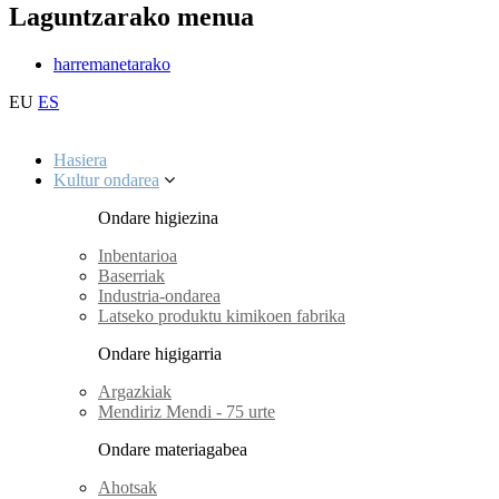
Laguntzarako menua
harremanetarako
EU
ES
Hasiera
Kultur ondarea
Ondare higiezina
Inbentarioa
Baserriak
Industria-ondarea
Latseko produktu kimikoen fabrika
Ondare higigarria
Argazkiak
Mendiriz Mendi - 75 urte
Ondare materiagabea
Ahotsak