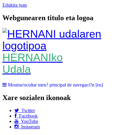
Edukira joan
Webgunearen titulo eta logoa
HERNANIko
Udala
Mostrar/ocultar men? principal de navegaci?n [eu]
Xare sozialen ikonoak
Twitter
Facebook
YouTube
Instagram