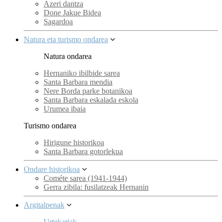
Azeri dantza
Done Jakue Bidea
Sagardoa
Natura eta turismo ondarea
Natura ondarea
Hernaniko ibilbide sarea
Santa Barbara mendia
Nere Borda parke botanikoa
Santa Barbara eskalada eskola
Urumea ibaia
Turismo ondarea
Hirigune historikoa
Santa Barbara gotorlekua
Ondare historikoa
Cométe sarea (1941-1944)
Gerra zibila: fusilatzeak Hernanin
Argitalpenak
Urtekariak