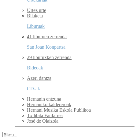
Urtez urte
Bilaketa
Liburuak
41 liburuen zerrenda
San Joan Konpartsa
29 liburuxken zerrenda
Bideoak
Azeri dantza
CD-ak
Hernanin entzuna
Hernaniko kaldereroak
Hernani Musika Eskola Publikoa
Txilibita Fanfarrea
José de Olaizola