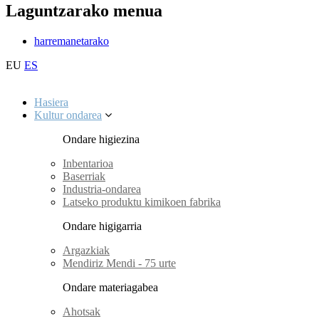
Laguntzarako menua
harremanetarako
EU
ES
Hasiera
Kultur ondarea
Ondare higiezina
Inbentarioa
Baserriak
Industria-ondarea
Latseko produktu kimikoen fabrika
Ondare higigarria
Argazkiak
Mendiriz Mendi - 75 urte
Ondare materiagabea
Ahotsak