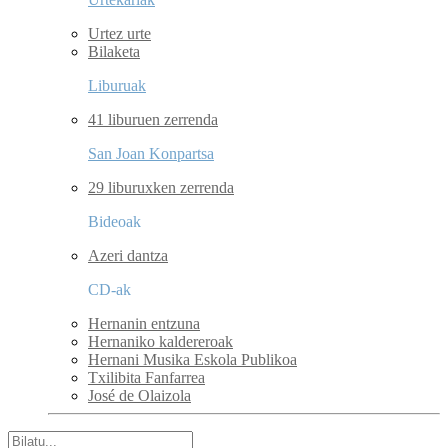
Urtez urte
Bilaketa
Liburuak
41 liburuen zerrenda
San Joan Konpartsa
29 liburuxken zerrenda
Bideoak
Azeri dantza
CD-ak
Hernanin entzuna
Hernaniko kaldereroak
Hernani Musika Eskola Publikoa
Txilibita Fanfarrea
José de Olaizola