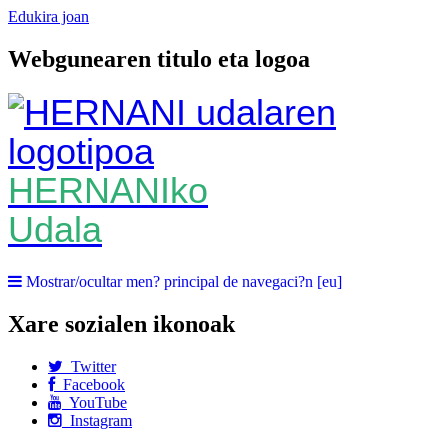
Edukira joan
Webgunearen titulo eta logoa
HERNANIko
Udala
Mostrar/ocultar men? principal de navegaci?n [eu]
Xare sozialen ikonoak
Twitter
Facebook
YouTube
Instagram