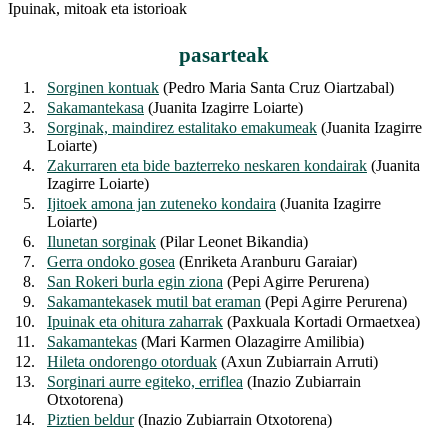
Ipuinak, mitoak eta istorioak
pasarteak
1.
Sorginen kontuak
(Pedro Maria Santa Cruz Oiartzabal)
2.
Sakamantekasa
(Juanita Izagirre Loiarte)
3.
Sorginak, maindirez estalitako emakumeak
(Juanita Izagirre
Loiarte)
4.
Zakurraren eta bide bazterreko neskaren kondairak
(Juanita
Izagirre Loiarte)
5.
Ijitoek amona jan zuteneko kondaira
(Juanita Izagirre
Loiarte)
6.
Ilunetan sorginak
(Pilar Leonet Bikandia)
7.
Gerra ondoko gosea
(Enriketa Aranburu Garaiar)
8.
San Rokeri burla egin ziona
(Pepi Agirre Perurena)
9.
Sakamantekasek mutil bat eraman
(Pepi Agirre Perurena)
10.
Ipuinak eta ohitura zaharrak
(Paxkuala Kortadi Ormaetxea)
11.
Sakamantekas
(Mari Karmen Olazagirre Amilibia)
12.
Hileta ondorengo otorduak
(Axun Zubiarrain Arruti)
13.
Sorginari aurre egiteko, erriflea
(Inazio Zubiarrain
Otxotorena)
14.
Piztien beldur
(Inazio Zubiarrain Otxotorena)