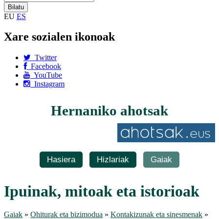
EU
ES
Xare sozialen ikonoak
Twitter
Facebook
YouTube
Instagram
Hernaniko ahotsak
Hasiera
Hizlariak
Gaiak
Ipuinak, mitoak eta istorioak
Gaiak
»
Ohiturak eta bizimodua
»
Kontakizunak eta sinesmenak
»