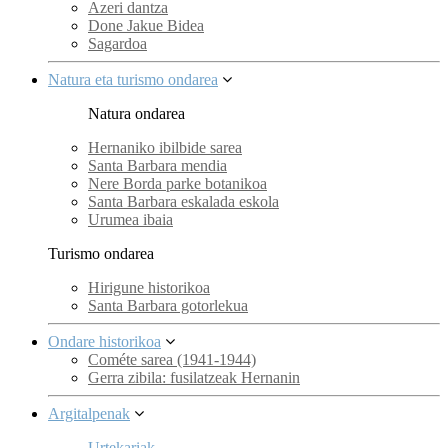
Azeri dantza
Done Jakue Bidea
Sagardoa
Natura eta turismo ondarea
Natura ondarea
Hernaniko ibilbide sarea
Santa Barbara mendia
Nere Borda parke botanikoa
Santa Barbara eskalada eskola
Urumea ibaia
Turismo ondarea
Hirigune historikoa
Santa Barbara gotorlekua
Ondare historikoa
Cométe sarea (1941-1944)
Gerra zibila: fusilatzeak Hernanin
Argitalpenak
Urtekariak