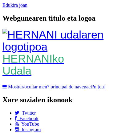
Edukira joan
Webgunearen titulo eta logoa
HERNANIko
Udala
Mostrar/ocultar men? principal de navegaci?n [eu]
Xare sozialen ikonoak
Twitter
Facebook
YouTube
Instagram