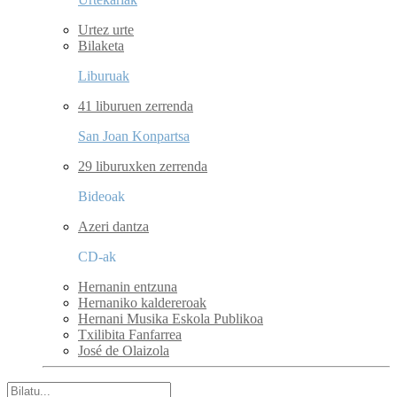
Urtez urte
Bilaketa
Liburuak
41 liburuen zerrenda
San Joan Konpartsa
29 liburuxken zerrenda
Bideoak
Azeri dantza
CD-ak
Hernanin entzuna
Hernaniko kaldereroak
Hernani Musika Eskola Publikoa
Txilibita Fanfarrea
José de Olaizola