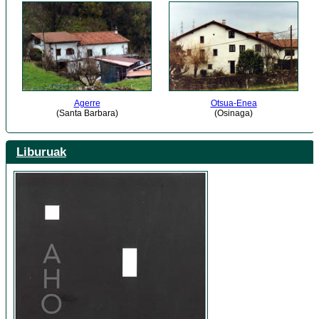
Agerre
Otsua-Enea
(Santa Barbara)
(Osinaga)
Liburuak