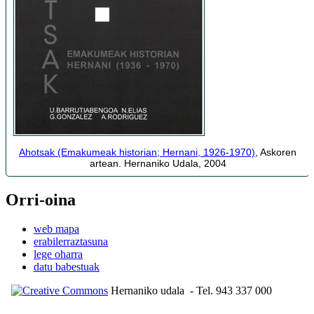
Ahotsak (Emakumeak historian; Hernani, 1926-1970)
, Askoren
artean. Hernaniko Udala, 2004
Orri-oina
web mapa
erabilerraztasuna
lege oharra
datu babestuak
Hernaniko udala
- Tel. 943 337 000