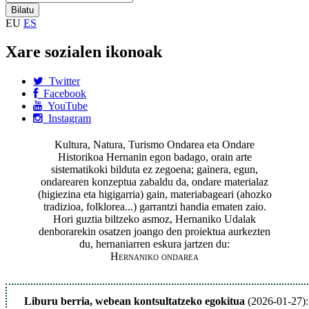
EU
ES
Xare sozialen ikonoak
Twitter
Facebook
YouTube
Instagram
Kultura, Natura, Turismo Ondarea eta Ondare
Historikoa Hernanin egon badago, orain arte
sistematikoki bilduta ez zegoena; gainera, egun,
ondarearen konzeptua zabaldu da, ondare materialaz
(higiezina eta higigarria) gain, materiabageari (ahozko
tradizioa, folklorea...) garrantzi handia ematen zaio.
Hori guztia biltzeko asmoz, Hernaniko Udalak
denborarekin osatzen joango den proiektua aurkezten
du, hernaniarren eskura jartzen du:
Hernaniko ondarea
Liburu berria, webean kontsultatzeko egokitua
(2026-01-27):