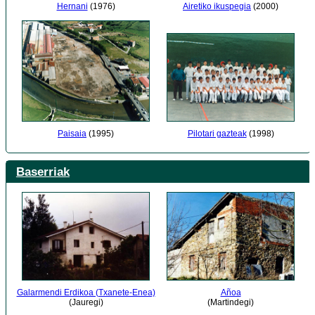
Airetiko ikuspegia
(2000)
Hernani
(1976)
Paisaia
(1995)
Pilotari gazteak
(1998)
Baserriak
Galarmendi Erdikoa (Txanete-Enea)
Añoa
(Jauregi)
(Martindegi)