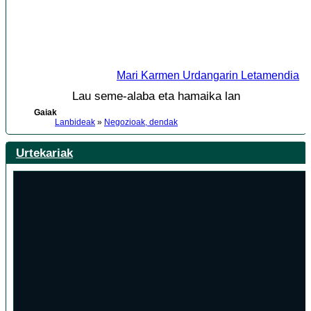
Mari Karmen Urdangarin Letamendia
Lau seme-alaba eta hamaika lan
Gaiak
Lanbideak
»
Negozioak, dendak
Urtekariak