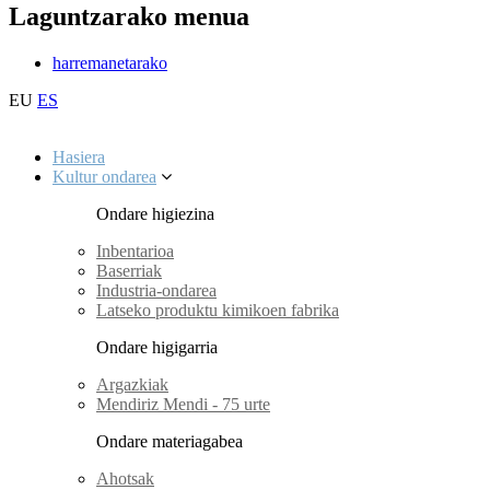
Laguntzarako menua
harremanetarako
EU
ES
Hasiera
Kultur ondarea
Ondare higiezina
Inbentarioa
Baserriak
Industria-ondarea
Latseko produktu kimikoen fabrika
Ondare higigarria
Argazkiak
Mendiriz Mendi - 75 urte
Ondare materiagabea
Ahotsak