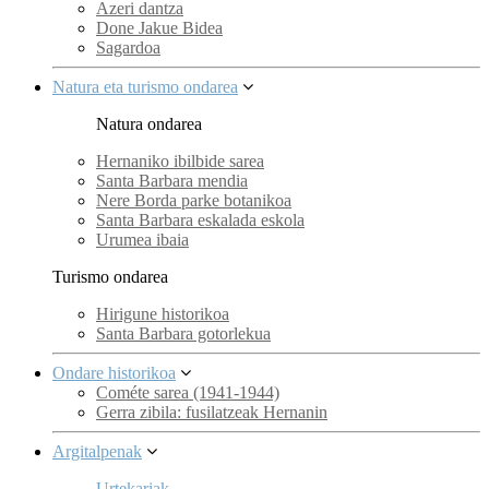
Azeri dantza
Done Jakue Bidea
Sagardoa
Natura eta turismo ondarea
Natura ondarea
Hernaniko ibilbide sarea
Santa Barbara mendia
Nere Borda parke botanikoa
Santa Barbara eskalada eskola
Urumea ibaia
Turismo ondarea
Hirigune historikoa
Santa Barbara gotorlekua
Ondare historikoa
Cométe sarea (1941-1944)
Gerra zibila: fusilatzeak Hernanin
Argitalpenak
Urtekariak