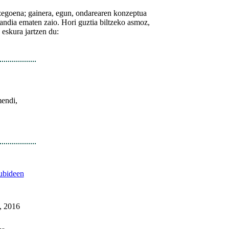
 zegoena; gainera, egun, ondarearen konzeptua
 handia ematen zaio. Hori guztia biltzeko asmoz,
eskura jartzen du:
mendi,
ubideen
, 2016