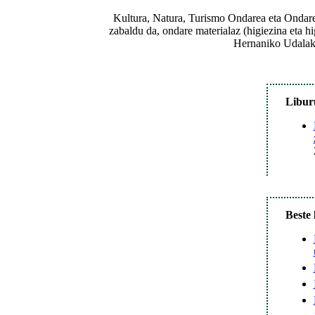
Kultura, Natura, Turismo Ondarea eta Ondare 
zabaldu da, ondare materialaz (higiezina eta hi
Hernaniko Udalak 
Libur
Beste 