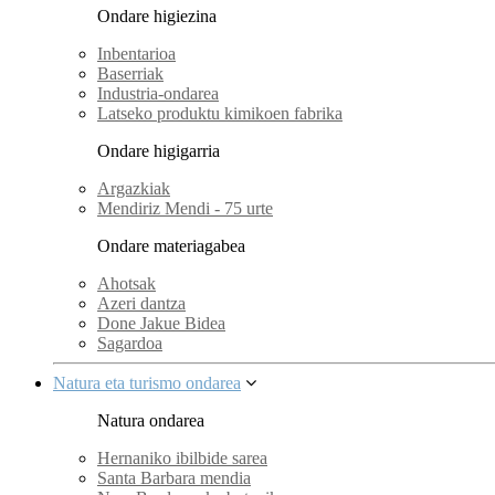
Ondare higiezina
Inbentarioa
Baserriak
Industria-ondarea
Latseko produktu kimikoen fabrika
Ondare higigarria
Argazkiak
Mendiriz Mendi - 75 urte
Ondare materiagabea
Ahotsak
Azeri dantza
Done Jakue Bidea
Sagardoa
Natura eta turismo ondarea
Natura ondarea
Hernaniko ibilbide sarea
Santa Barbara mendia