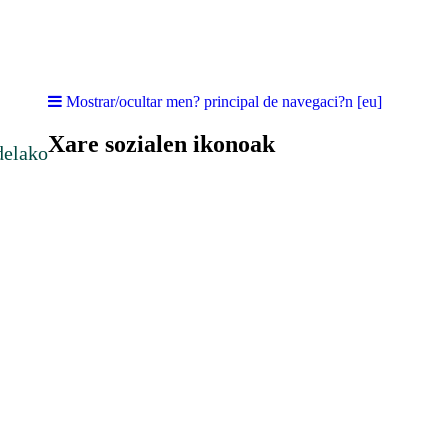
Mostrar/ocultar men? principal de navegaci?n [eu]
Xare sozialen ikonoak
delako