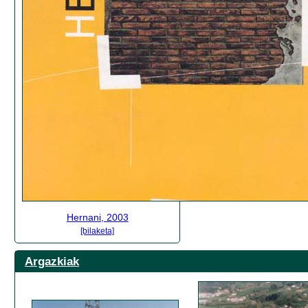
Hernani, 2003
[bilaketa]
Argazkiak