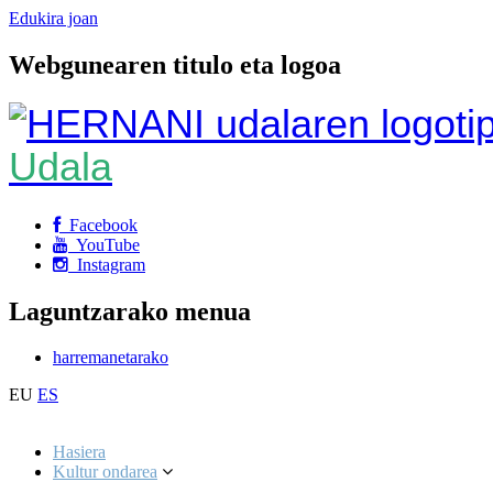
Edukira joan
Webgunearen titulo eta logoa
Udala
Facebook
YouTube
Instagram
Laguntzarako menua
harremanetarako
EU
ES
Hasiera
Kultur ondarea