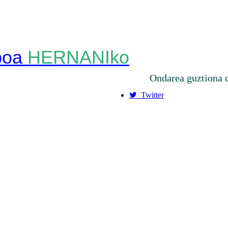
HERNANIko
Ondarea guztiona 
Twitter