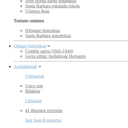
Nere Borda parke botanikoa
Santa Barbara eskalada eskola
Urumea ibaia
Turismo ondarea
Hirigune historikoa
Santa Barbara gotorlekua
Ondare historikoa
Cométe sarea (1941-1944)
Gerra zibila: fusilatzeak Hernanin
Argitalpenak
Urtekariak
Urtez urte
Bilaketa
Liburuak
41 liburuen zerrenda
San Joan Konpartsa