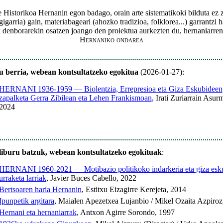
Historikoa Hernanin egon badago, orain arte sistematikoki bilduta ez
gigarria) gain, materiabageari (ahozko tradizioa, folklorea...) garrantzi
denborarekin osatzen joango den proiektua aurkezten du, hernaniarren 
Hernaniko ondarea
u berria, webean kontsultatzeko egokitua
(2026-01-27):
HERNANI 1936-1959 — Biolentzia, Errepresioa eta Giza Eskubideen
zapalketa Gerra Zibilean eta Lehen Frankismoan
, Irati Zuriarrain Asur
2024
liburu batzuk, webean kontsultatzeko egokituak
:
HERNANI 1960-2021 — Motibazio politikoko indarkeria eta giza esk
urraketa larriak
, Javier Buces Cabello, 2022
Bertsoaren haria Hernanin
, Estitxu Eizagirre Kerejeta, 2014
Ipunpetik argitara
, Maialen Apezetxea Lujanbio / Mikel Ozaita Azpiroz
Hernani eta hernaniarrak
, Antxon Agirre Sorondo, 1997