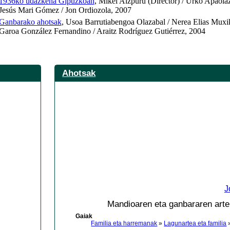
1936ko udazkena Gipuzkoan
, Mikel Aizpuru (Director) / Urko Apaola
Jesús Mari Gómez / Jon Ordiozola, 2007
Ganbarako ahotsak
, Usoa Barrutiabengoa Olazabal / Nerea Elias Muxi
Garoa González Fernandino / Araitz Rodríguez Gutiérrez, 2004
Ahotsak
J
Mandioaren eta ganbararen arte
Gaiak
Familia eta harremanak
»
Lagunartea eta familia