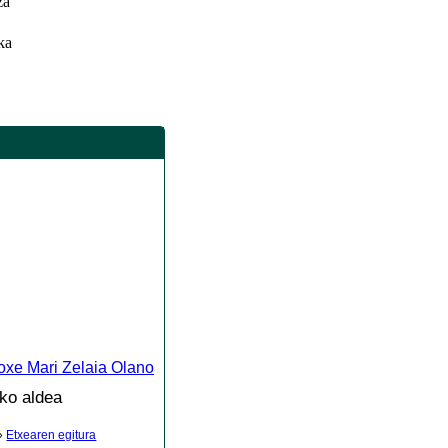
za
ka
oxe Mari Zelaia Olano
ko aldea
»
Etxearen egitura