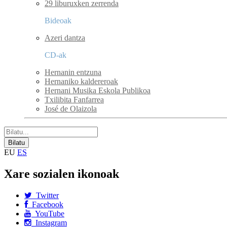
29 liburuxken zerrenda
Bideoak
Azeri dantza
CD-ak
Hernanin entzuna
Hernaniko kaldereroak
Hernani Musika Eskola Publikoa
Txilibita Fanfarrea
José de Olaizola
EU
ES
Xare sozialen ikonoak
Twitter
Facebook
YouTube
Instagram