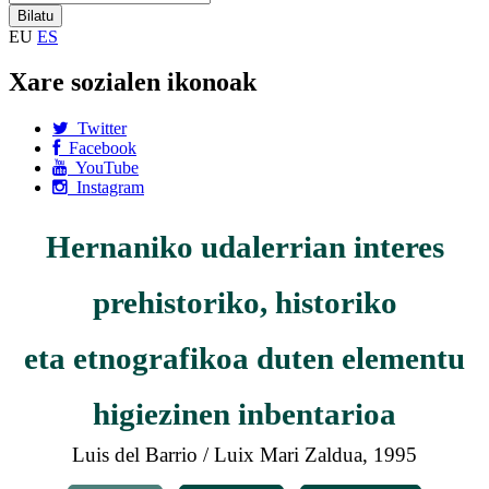
EU
ES
Xare sozialen ikonoak
Twitter
Facebook
YouTube
Instagram
Hernaniko udalerrian interes
prehistoriko, historiko
eta etnografikoa duten elementu
higiezinen inbentarioa
Luis del Barrio / Luix Mari Zaldua, 1995