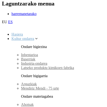
Laguntzarako menua
harremanetarako
EU
ES
Hasiera
Kultur ondarea
Ondare higiezina
Inbentarioa
Baserriak
Industria-ondarea
Latseko produktu kimikoen fabrika
Ondare higigarria
Argazkiak
Mendiriz Mendi - 75 urte
Ondare materiagabea
Ahotsak