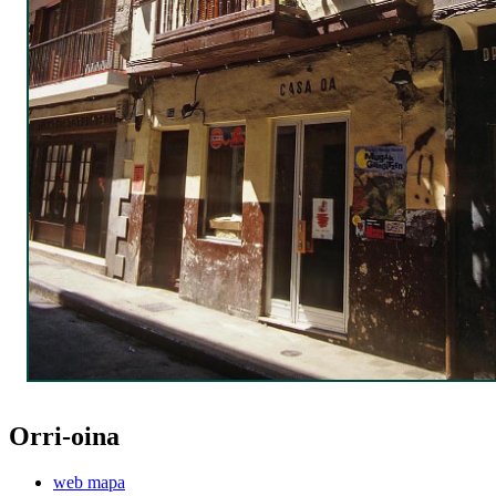
Orri-oina
web mapa