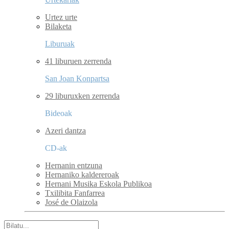
Urtez urte
Bilaketa
Liburuak
41 liburuen zerrenda
San Joan Konpartsa
29 liburuxken zerrenda
Bideoak
Azeri dantza
CD-ak
Hernanin entzuna
Hernaniko kaldereroak
Hernani Musika Eskola Publikoa
Txilibita Fanfarrea
José de Olaizola