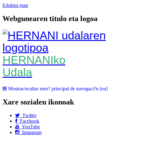
Edukira joan
Webgunearen titulo eta logoa
HERNANIko
Udala
Mostrar/ocultar men? principal de navegaci?n [eu]
Xare sozialen ikonoak
Twitter
Facebook
YouTube
Instagram