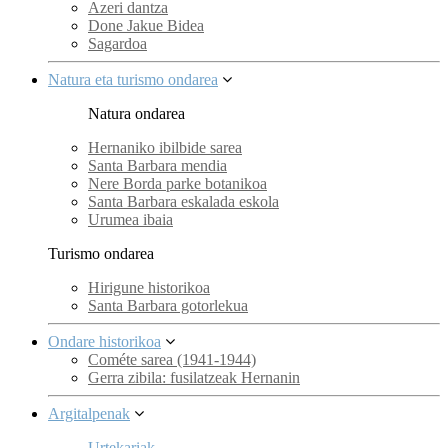
Azeri dantza
Done Jakue Bidea
Sagardoa
Natura eta turismo ondarea
Natura ondarea
Hernaniko ibilbide sarea
Santa Barbara mendia
Nere Borda parke botanikoa
Santa Barbara eskalada eskola
Urumea ibaia
Turismo ondarea
Hirigune historikoa
Santa Barbara gotorlekua
Ondare historikoa
Cométe sarea (1941-1944)
Gerra zibila: fusilatzeak Hernanin
Argitalpenak
Urtekariak