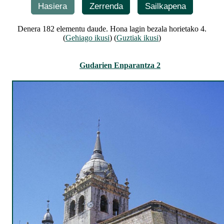
Hasiera
Zerrenda
Sailkapena
Denera 182 elementu daude. Hona lagin bezala horietako 4.
(
Gehiago ikusi
) (
Guztiak ikusi
)
Gudarien Enparantza 2