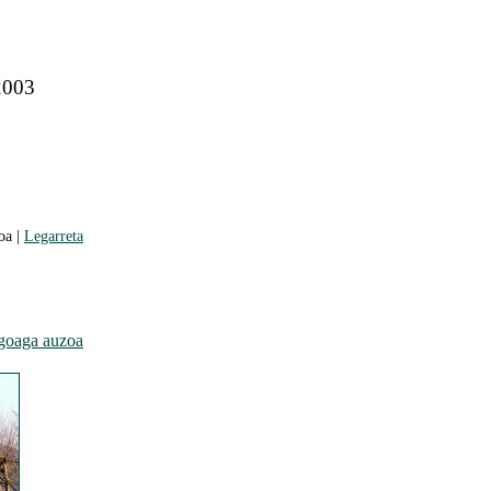
 2003
oa |
Legarreta
goaga auzoa