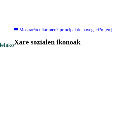
Mostrar/ocultar men? principal de navegaci?n [eu]
Xare sozialen ikonoak
delako