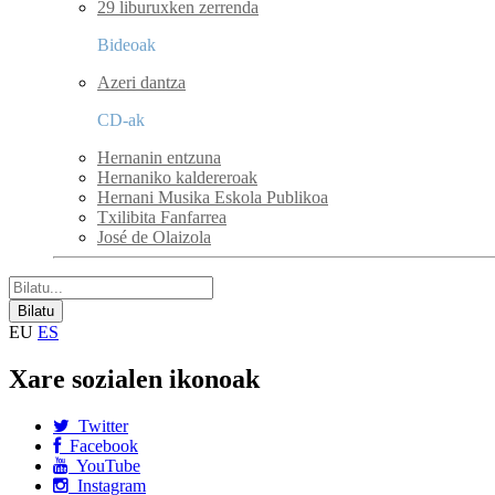
29 liburuxken zerrenda
Bideoak
Azeri dantza
CD-ak
Hernanin entzuna
Hernaniko kaldereroak
Hernani Musika Eskola Publikoa
Txilibita Fanfarrea
José de Olaizola
EU
ES
Xare sozialen ikonoak
Twitter
Facebook
YouTube
Instagram