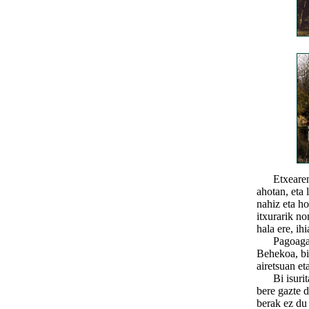
Etxearen es
ahotan, eta 
nahiz eta h
itxurarik no
hala ere, ihi
Pagoagatik 
Behekoa, b
airetsuan et
Bi isuritako
bere gazte d
berak ez du