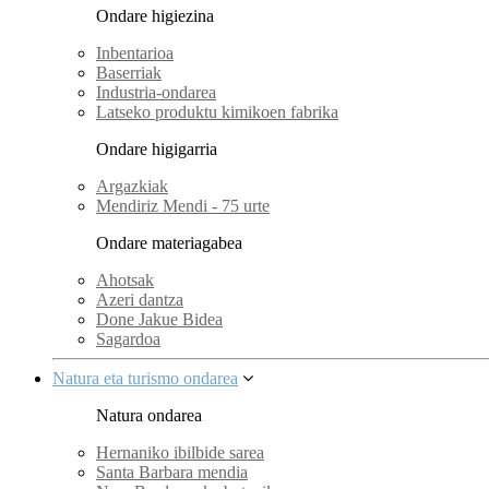
Ondare higiezina
Inbentarioa
Baserriak
Industria-ondarea
Latseko produktu kimikoen fabrika
Ondare higigarria
Argazkiak
Mendiriz Mendi - 75 urte
Ondare materiagabea
Ahotsak
Azeri dantza
Done Jakue Bidea
Sagardoa
Natura eta turismo ondarea
Natura ondarea
Hernaniko ibilbide sarea
Santa Barbara mendia