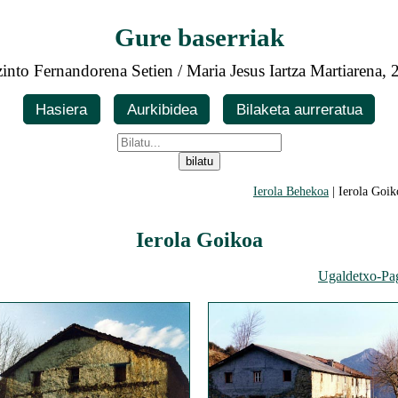
Gure baserriak
into Fernandorena Setien / Maria Jesus Iartza Martiarena,
Hasiera
Aurkibidea
Bilaketa aurreratua
Ierola Behekoa
| Ierola Goik
Ierola Goikoa
Ugaldetxo-Pa