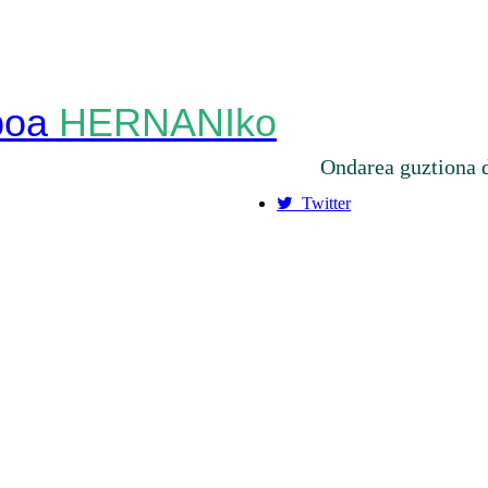
HERNANIko
Ondarea guztiona 
Twitter