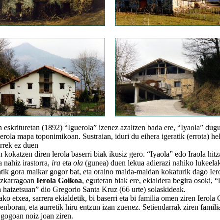
krituretan (1892) “Iguerola” izenez azaltzen bada ere, “Iyaola” dug
lerola mapa toponimikoan. Sustraian, iduri du eihera igeratik (errota) he
orrek ez duen
n kokatzen diren lerola baserri biak ikusiz gero. “Iyaola” edo Iraola hitz
a nahiz irastorra,
ira
eta
ola
(gunea) duen lekua adierazi nahiko lukeela
gora malkar gogor bat, eta oraino malda-maldan kokaturik dago Ier
izkarragoan
Ierola Goikoa
, eguteran biak ere, ekialdera begira osoki, “
a haizetsuan” dio Gregorio Santa Kruz (66 urte) solaskideak.
 etxea, sarrera ekialdetik, bi baserri eta bi familia omen ziren Ierola
enboran, eta aurretik hiru entzun izan zuenez. Setiendarrak ziren famili
 gogoan noiz joan ziren.