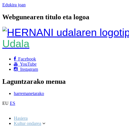
Edukira joan
Webgunearen titulo eta logoa
Udala
Facebook
YouTube
Instagram
Laguntzarako menua
harremanetarako
EU
ES
Hasiera
Kultur ondarea