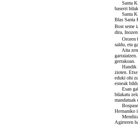
Santa Kruz 
baserri bila
Santa Kruz 
Blas Santa 
Bost seme i
dira, Inozen
Ororen buru
saldu, eta g
Aita ze
garraiatzen.
gerrakoan.
Handik etor
zioten. Etxe
eduki ohi zu
esneak bild
Esan gabe 
bilakatu zel
mandatuak e
Bospasei be
Hernaniko it
Mendizabald
Agirreren ba