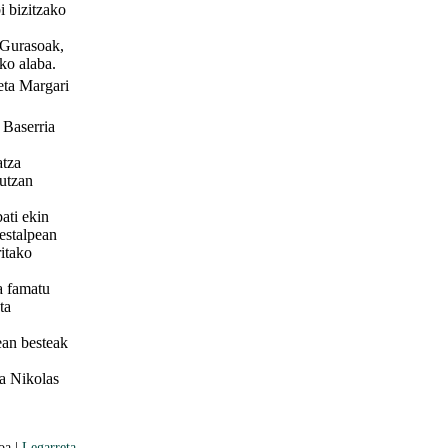
i bizitzako
 Gurasoak,
ko alaba.
eta Margari
 Baserria
atza
dutzan
ati ekin
 estalpean
ritako
a famatu
ta
ean besteak
ba Nikolas
oa |
Legarreta