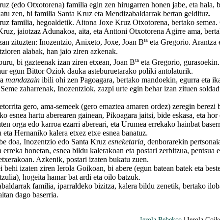
(edo Otxotorena) familia egin zen hirugarren honen jabe, eta hala, b
katu zen, bi familia Santa Kruz eta Mendizabaldarrak bertan geldituz.
familia, hegoaldetik. Aitona Joxe Kruz Otxotorena, bertako semea.
Kruz, jaiotzaz Adunakoa, aita, eta Anttoni Otxotorena Agirre ama, berta
ta
zan zituzten: Inozentzio, Anixeto, Joxe, Joan B
eta Gregorio. Arantza 
tzioren alabak, han jaio ziren azkenak.
ta
, bi gazteenak izan ziren etxean, Joan B
eta Gregorio, gurasoekin.
aur egun Bittor Oziok dauka asteburuetarako poliki antolaturik.
na
mandazain
ibili ohi zen Pagoagara, bertako mandoekin, egurra eta ik
 Seme zaharrenak, Inozentziok, zazpi urte egin behar izan zituen solda
rita gero, ama-semeek (gero emaztea amaren ordez) zeregin berezi b
ko esnea hartu aberearen gainean, Pikoagara jaitsi, bide eskasa, eta hor
ten orga edo karroa ezarri abereari, eta Urumea errekako hainbat baser
u eta Hernaniko kalera etxez etxe esnea banatuz.
doa, Inozentzio edo Santa Kruz
esneketaria,
denborarekin pertsonai
a erreka honetan, esnea bildu kalerakoan eta postari zerbitzua, pentsua e
txerakoan. Azkenik, postari izaten bukatu zuen.
hi izaten ziren Ierola Goikoan, bi abere (egun batean batek eta best
zulia), hogeita hamar bat ardi eta oilo batzuk.
arrak familia, iparraldeko bizitza, kalera bildu zenetik, bertako ilo
itan dago baserria.
Ierola Behekoa
| Ierola Goik