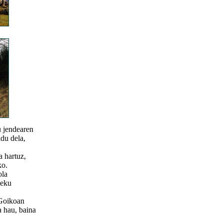
u jendearen
ldu dela,
a hartuz,
ko.
ola
leku
 Goikoan
a hau, baina