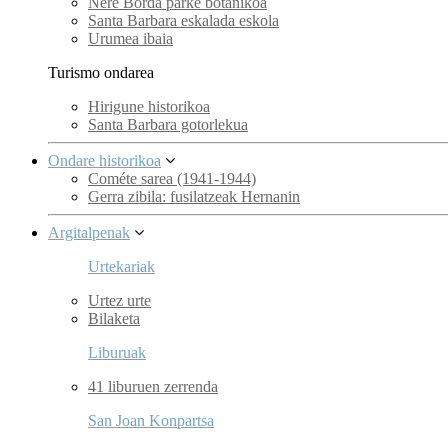
Nere Borda parke botanikoa
Santa Barbara eskalada eskola
Urumea ibaia
Turismo ondarea
Hirigune historikoa
Santa Barbara gotorlekua
Ondare historikoa
Cométe sarea (1941-1944)
Gerra zibila: fusilatzeak Hernanin
Argitalpenak
Urtekariak
Urtez urte
Bilaketa
Liburuak
41 liburuen zerrenda
San Joan Konpartsa