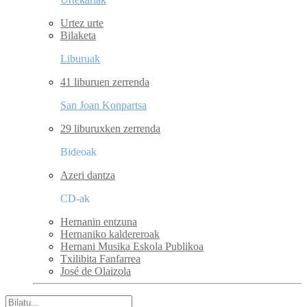
Urtez urte
Bilaketa
Liburuak
41 liburuen zerrenda
San Joan Konpartsa
29 liburuxken zerrenda
Bideoak
Azeri dantza
CD-ak
Hernanin entzuna
Hernaniko kaldereroak
Hernani Musika Eskola Publikoa
Txilibita Fanfarrea
José de Olaizola