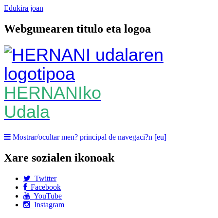
Edukira joan
Webgunearen titulo eta logoa
HERNANIko
Udala
Mostrar/ocultar men? principal de navegaci?n [eu]
Xare sozialen ikonoak
Twitter
Facebook
YouTube
Instagram