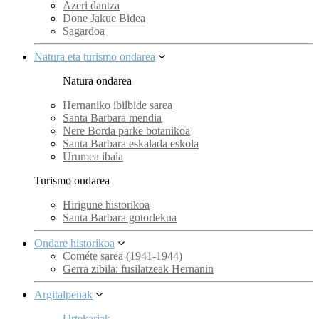
Azeri dantza
Done Jakue Bidea
Sagardoa
Natura eta turismo ondarea
Natura ondarea
Hernaniko ibilbide sarea
Santa Barbara mendia
Nere Borda parke botanikoa
Santa Barbara eskalada eskola
Urumea ibaia
Turismo ondarea
Hirigune historikoa
Santa Barbara gotorlekua
Ondare historikoa
Cométe sarea (1941-1944)
Gerra zibila: fusilatzeak Hernanin
Argitalpenak
Urtekariak