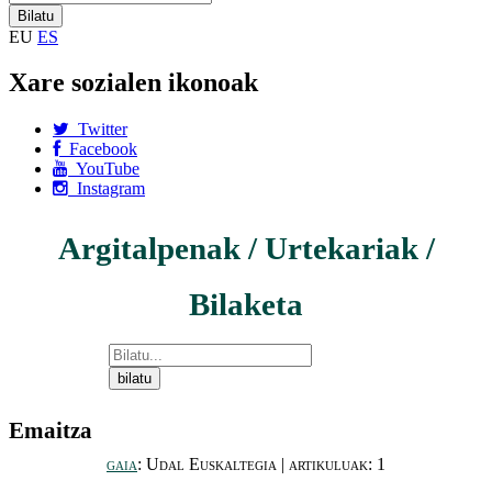
EU
ES
Xare sozialen ikonoak
Twitter
Facebook
YouTube
Instagram
Argitalpenak / Urtekariak /
Bilaketa
Emaitza
gaia
: Udal Euskaltegia | artikuluak: 1