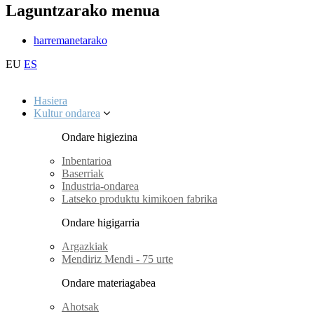
Laguntzarako menua
harremanetarako
EU
ES
Hasiera
Kultur ondarea
Ondare higiezina
Inbentarioa
Baserriak
Industria-ondarea
Latseko produktu kimikoen fabrika
Ondare higigarria
Argazkiak
Mendiriz Mendi - 75 urte
Ondare materiagabea
Ahotsak