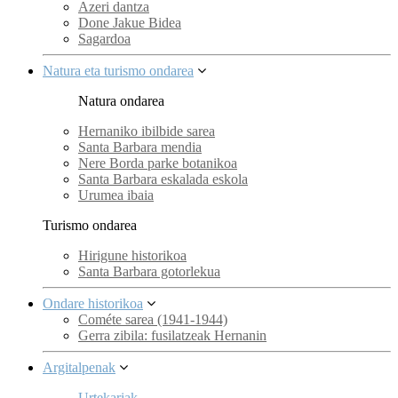
Azeri dantza
Done Jakue Bidea
Sagardoa
Natura eta turismo ondarea
Natura ondarea
Hernaniko ibilbide sarea
Santa Barbara mendia
Nere Borda parke botanikoa
Santa Barbara eskalada eskola
Urumea ibaia
Turismo ondarea
Hirigune historikoa
Santa Barbara gotorlekua
Ondare historikoa
Cométe sarea (1941-1944)
Gerra zibila: fusilatzeak Hernanin
Argitalpenak
Urtekariak