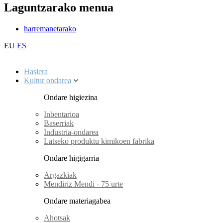
Laguntzarako menua
harremanetarako
EU
ES
Hasiera
Kultur ondarea
Ondare higiezina
Inbentarioa
Baserriak
Industria-ondarea
Latseko produktu kimikoen fabrika
Ondare higigarria
Argazkiak
Mendiriz Mendi - 75 urte
Ondare materiagabea
Ahotsak