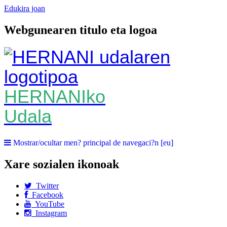
Edukira joan
Webgunearen titulo eta logoa
HERNANIko
Udala
Mostrar/ocultar men? principal de navegaci?n [eu]
Xare sozialen ikonoak
Twitter
Facebook
YouTube
Instagram