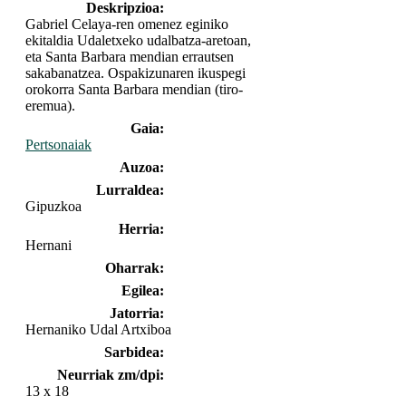
Deskripzioa:
Gabriel Celaya-ren omenez eginiko
ekitaldia Udaletxeko udalbatza-aretoan,
eta Santa Barbara mendian errautsen
sakabanatzea. Ospakizunaren ikuspegi
orokorra Santa Barbara mendian (tiro-
eremua).
Gaia:
Pertsonaiak
Auzoa:
Lurraldea:
Gipuzkoa
Herria:
Hernani
Oharrak:
Egilea:
Jatorria:
Hernaniko Udal Artxiboa
Sarbidea:
Neurriak zm/dpi:
13 x 18