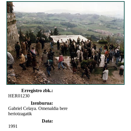
Erregistro zbk.:
HER01230
Izenburua:
Gabriel Celaya. Omenaldia bere
heriotzagatik
Data:
1991