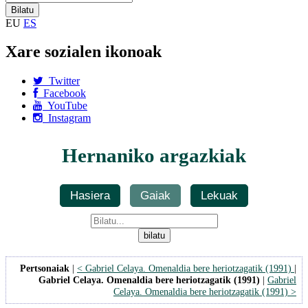
EU
ES
Xare sozialen ikonoak
Twitter
Facebook
YouTube
Instagram
Hernaniko argazkiak
Hasiera
Gaiak
Lekuak
Pertsonaiak
|
< Gabriel Celaya. Omenaldia bere heriotzagatik (1991)
|
Gabriel Celaya. Omenaldia bere heriotzagatik (1991)
|
Gabriel
Celaya. Omenaldia bere heriotzagatik (1991) >