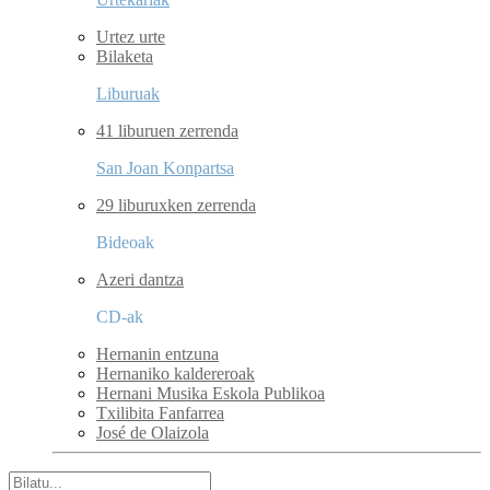
Urtez urte
Bilaketa
Liburuak
41 liburuen zerrenda
San Joan Konpartsa
29 liburuxken zerrenda
Bideoak
Azeri dantza
CD-ak
Hernanin entzuna
Hernaniko kaldereroak
Hernani Musika Eskola Publikoa
Txilibita Fanfarrea
José de Olaizola