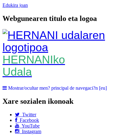
Edukira joan
Webgunearen titulo eta logoa
HERNANIko
Udala
Mostrar/ocultar men? principal de navegaci?n [eu]
Xare sozialen ikonoak
Twitter
Facebook
YouTube
Instagram