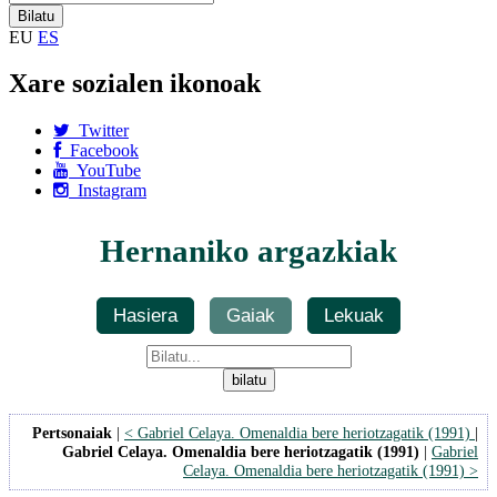
EU
ES
Xare sozialen ikonoak
Twitter
Facebook
YouTube
Instagram
Hernaniko argazkiak
Hasiera
Gaiak
Lekuak
Pertsonaiak
|
< Gabriel Celaya. Omenaldia bere heriotzagatik (1991)
|
Gabriel Celaya. Omenaldia bere heriotzagatik (1991)
|
Gabriel
Celaya. Omenaldia bere heriotzagatik (1991) >