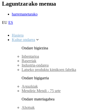
Laguntzarako menua
harremanetarako
EU
ES
Hasiera
Kultur ondarea
Ondare higiezina
Inbentarioa
Baserriak
Industria-ondarea
Latseko produktu kimikoen fabrika
Ondare higigarria
Argazkiak
Mendiriz Mendi - 75 urte
Ondare materiagabea
Ahotsak