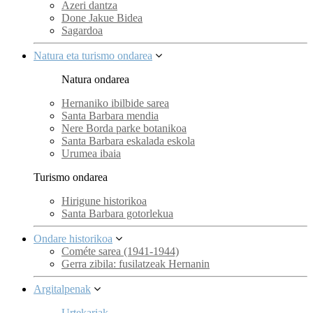
Azeri dantza
Done Jakue Bidea
Sagardoa
Natura eta turismo ondarea
Natura ondarea
Hernaniko ibilbide sarea
Santa Barbara mendia
Nere Borda parke botanikoa
Santa Barbara eskalada eskola
Urumea ibaia
Turismo ondarea
Hirigune historikoa
Santa Barbara gotorlekua
Ondare historikoa
Cométe sarea (1941-1944)
Gerra zibila: fusilatzeak Hernanin
Argitalpenak
Urtekariak