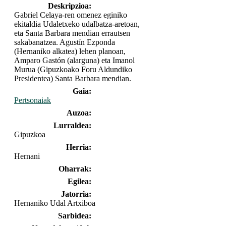
Deskripzioa:
Gabriel Celaya-ren omenez eginiko
ekitaldia Udaletxeko udalbatza-aretoan,
eta Santa Barbara mendian errautsen
sakabanatzea. Agustín Ezponda
(Hernaniko alkatea) lehen planoan,
Amparo Gastón (alarguna) eta Imanol
Murua (Gipuzkoako Foru Aldundiko
Presidentea) Santa Barbara mendian.
Gaia:
Pertsonaiak
Auzoa:
Lurraldea:
Gipuzkoa
Herria:
Hernani
Oharrak:
Egilea:
Jatorria:
Hernaniko Udal Artxiboa
Sarbidea: