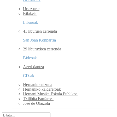
Urtez urte
Bilaketa
Liburuak
41 liburuen zerrenda
San Joan Konpartsa
29 liburuxken zerrenda
Bideoak
Azeri dantza
CD-ak
Hernanin entzuna
Hernaniko kaldereroak
Hernani Musika Eskola Publikoa
Txilibita Fanfarrea
José de Olaizola