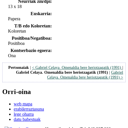
Neurriak zm/dpi:
13 x 18
Euskarria:
Papera
T/B edo Koloretan:
Koloretan
Positiboa/Negatiboa:
Positiboa
Kontserbazio egoera:
Ona
Pertsonaiak
|
< Gabriel Celaya. Omenaldia bere heriotzagatik (1991)
|
Gabriel Celaya. Omenaldia bere heriotzagatik (1991)
|
Gabriel
Celaya. Omenaldia bere heriotzagatik (1991) >
Orri-oina
web mapa
erabilerraztasuna
lege oharra
datu babestuak