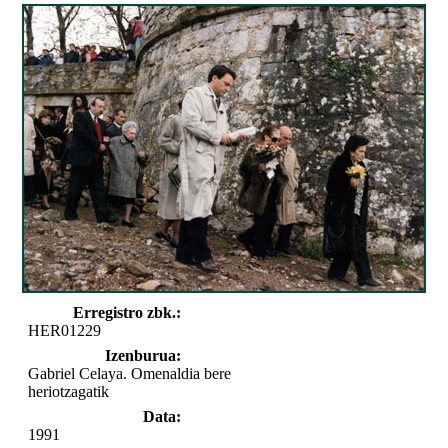
Erregistro zbk.:
HER01229
Izenburua:
Gabriel Celaya. Omenaldia bere
heriotzagatik
Data:
1991