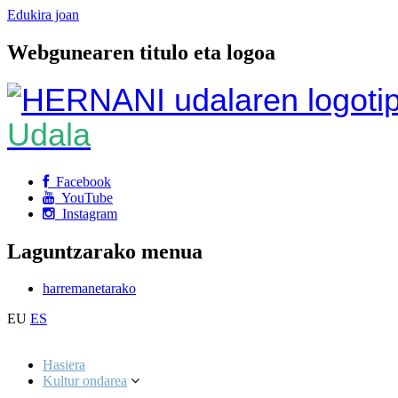
Edukira joan
Webgunearen titulo eta logoa
Udala
Facebook
YouTube
Instagram
Laguntzarako menua
harremanetarako
EU
ES
Hasiera
Kultur ondarea