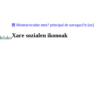
Mostrar/ocultar men? principal de navegaci?n [eu]
Xare sozialen ikonoak
delako