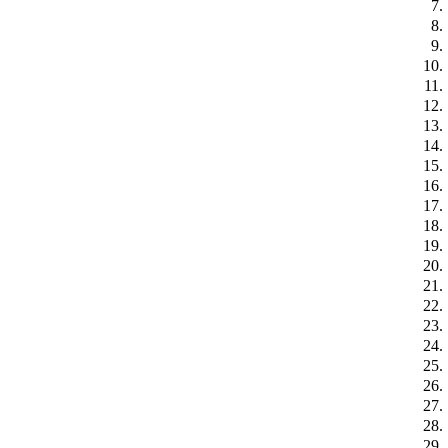
7.
8.
9.
10.
11.
12.
13.
14.
15.
16.
17.
18.
19.
20.
21.
22.
23.
24.
25.
26.
27.
28.
29.