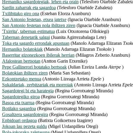
Hernaniko sagardotegiak, lehen eta orain
(Telesforo Oiarbide Zabaleta
Sardin zaharrak eta sagardoa
(Telesforo Oiarbide Zabaleta)
Txilibitako giro ona
(Esteban Elorza Aranburu)
San Antonio festetan, etxea jatetxe
(Ignacia Oiarbide Aranburu)
San Antonio festetan nola ibiltzen ziren
(Ignacia Oiarbide Aranburu)
'Txirrita', tabernan estimatua
(Luix Otxotorena Ollokiegi)
Tabernan denetarik salgai
(Juanita Agirrezabalaga Lete)
Toka eta sagardo errondak apustuan
(Manolo Adarraga Elizaran
Txok
Hernaniko bolatokiak
(Manolo Adarraga Elizaran
Txokolo
)
Baserritar gizonezkoen ibilerak herrian
(Milagros Zeberio Aranburu)
Afalostean bertsotan
(Antton Garin Etxenike)
Pepe Gallinerori botatako bertsoak
(Julian Ezeiza Landa
Aterpe
)
Bolatokian ibiltzen ziren
(Maria San Sebastian)
Ezkontzetako menua
(Antonio Lizeaga Arrieta
Epele
)
Sukaldariak, zerbitzariak eta morroiak
(Antonio Lizeaga Arrieta
Epele
Sagardotegi bi eta harategia
(Regina Gorrotxategi Miranda)
Sagardotegiko giroa
(Regina Gorrotxategi Miranda)
Basoa eta txarrua
(Regina Gorrotxategi Miranda)
Botilako sagardoa
(Regina Gorrotxategi Miranda)
Gosaltzera sagardotegira
(Regina Gorrotxategi Miranda)
Enbidoari ordagoa
(Batixta Goikoetxea Izagirre)
Jokoan lau pezeta galdu
(Migel Urdanpilleta Otegi)
Bola-jokorako zaletasuna
(Migel Urdanpilleta Otegi)