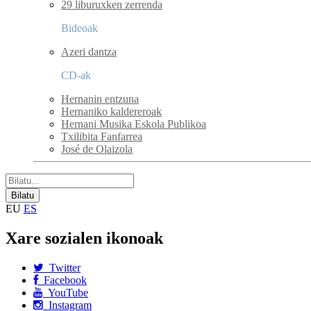
29 liburuxken zerrenda
Bideoak
Azeri dantza
CD-ak
Hernanin entzuna
Hernaniko kaldereroak
Hernani Musika Eskola Publikoa
Txilibita Fanfarrea
José de Olaizola
EU
ES
Xare sozialen ikonoak
Twitter
Facebook
YouTube
Instagram