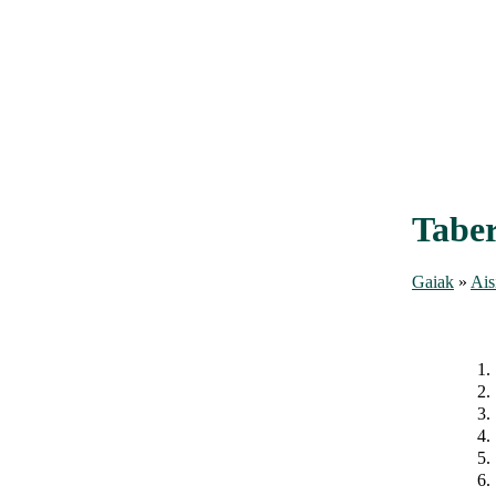
Taber
Gaiak
»
Ais
1.
2.
3.
4.
5.
6.