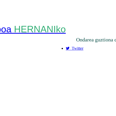
HERNANIko
Ondarea guztiona 
Twitter