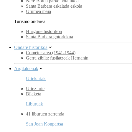
Nere Borda parke botanikoa
Santa Barbara eskalada eskola
Urumea ibaia
Turismo ondarea
Hirigune historikoa
Santa Barbara gotorlekua
Ondare historikoa
Cométe sarea (1941-1944)
Gerra zibila: fusilatzeak Hernanin
Argitalpenak
Urtekariak
Urtez urte
Bilaketa
Liburuak
41 liburuen zerrenda
San Joan Konpartsa