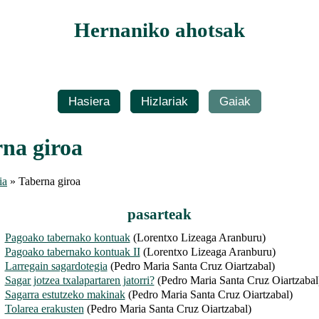
Hernaniko ahotsak
Hasiera
Hizlariak
Gaiak
na giroa
ia
» Taberna giroa
pasarteak
Pagoako tabernako kontuak
(Lorentxo Lizeaga Aranburu)
Pagoako tabernako kontuak II
(Lorentxo Lizeaga Aranburu)
Larregain sagardotegia
(Pedro Maria Santa Cruz Oiartzabal)
Sagar jotzea txalapartaren jatorri?
(Pedro Maria Santa Cruz Oiartzabal
Sagarra estutzeko makinak
(Pedro Maria Santa Cruz Oiartzabal)
Tolarea erakusten
(Pedro Maria Santa Cruz Oiartzabal)