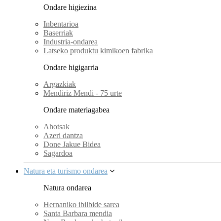
Ondare higiezina
Inbentarioa
Baserriak
Industria-ondarea
Latseko produktu kimikoen fabrika
Ondare higigarria
Argazkiak
Mendiriz Mendi - 75 urte
Ondare materiagabea
Ahotsak
Azeri dantza
Done Jakue Bidea
Sagardoa
Natura eta turismo ondarea
Natura ondarea
Hernaniko ibilbide sarea
Santa Barbara mendia