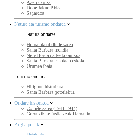
Azeri dantza
Done Jakue Bidea
Sagardoa
Natura eta turismo ondarea
Natura ondarea
Hernaniko ibilbide sarea
Santa Barbara mendia
Nere Borda parke botanikoa
Santa Barbara eskalada eskola
Urumea ibaia
Turismo ondarea
Hirigune historikoa
Santa Barbara gotorlekua
Ondare historikoa
Cométe sarea (1941-1944)
Gerra zibila: fusilatzeak Hernanin
Argitalpenak
Urtekariak