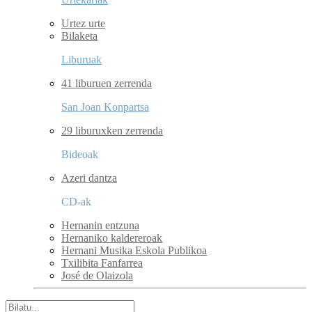
Urtez urte
Bilaketa
Liburuak
41 liburuen zerrenda
San Joan Konpartsa
29 liburuxken zerrenda
Bideoak
Azeri dantza
CD-ak
Hernanin entzuna
Hernaniko kaldereroak
Hernani Musika Eskola Publikoa
Txilibita Fanfarrea
José de Olaizola