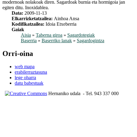
modernoak nolakoak diren. Sagardoak burnia eta hormigoia jan
egiten ditu. Inoxidablea.
Data:
2009-11-13
Elkarrizketatzailea:
Ainhoa Ansa
Kodifikatzailea:
Idoia Etxeberria
Gaiak
Aisia
»
Taberna giroa
»
Sagardotegiak
Baserria
»
Baserriko lanak
»
Sagardogintza
Orri-oina
web mapa
erabilerraztasuna
lege oharra
datu babestuak
Hernaniko udala
- Tel. 943 337 000