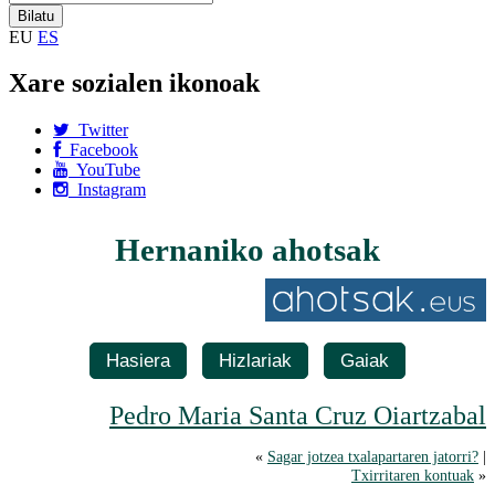
EU
ES
Xare sozialen ikonoak
Twitter
Facebook
YouTube
Instagram
Hernaniko ahotsak
Hasiera
Hizlariak
Gaiak
Pedro Maria Santa Cruz Oiartzabal
«
Sagar jotzea txalapartaren jatorri?
|
Txirritaren kontuak
»