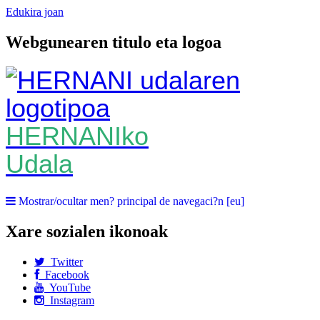
Edukira joan
Webgunearen titulo eta logoa
HERNANIko
Udala
Mostrar/ocultar men? principal de navegaci?n [eu]
Xare sozialen ikonoak
Twitter
Facebook
YouTube
Instagram