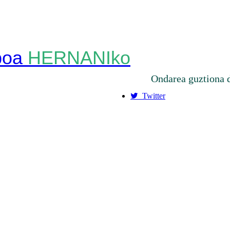
HERNANIko
Ondarea guztiona 
Twitter