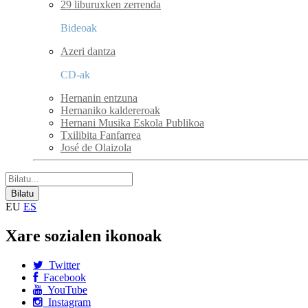
29 liburuxken zerrenda
Bideoak
Azeri dantza
CD-ak
Hernanin entzuna
Hernaniko kaldereroak
Hernani Musika Eskola Publikoa
Txilibita Fanfarrea
José de Olaizola
EU
ES
Xare sozialen ikonoak
Twitter
Facebook
YouTube
Instagram