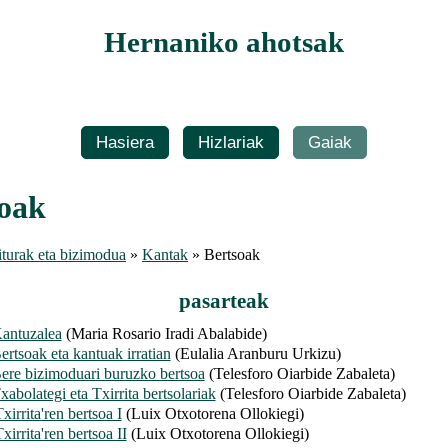
Hernaniko ahotsak
Hasiera
Hizlariak
Gaiak
soak
turak eta bizimodua
»
Kantak
» Bertsoak
pasarteak
antuzalea
(Maria Rosario Iradi Abalabide)
ertsoak eta kantuak irratian
(Eulalia Aranburu Urkizu)
ere bizimoduari buruzko bertsoa
(Telesforo Oiarbide Zabaleta)
xabolategi eta Txirrita bertsolariak
(Telesforo Oiarbide Zabaleta)
Txirrita'ren bertsoa I
(Luix Otxotorena Ollokiegi)
Txirrita'ren bertsoa II
(Luix Otxotorena Ollokiegi)