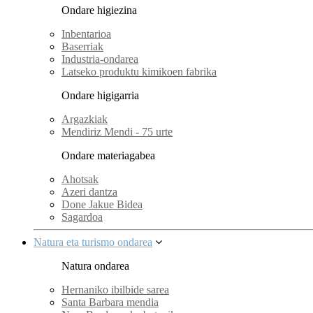
Ondare higiezina
Inbentarioa
Baserriak
Industria-ondarea
Latseko produktu kimikoen fabrika
Ondare higigarria
Argazkiak
Mendiriz Mendi - 75 urte
Ondare materiagabea
Ahotsak
Azeri dantza
Done Jakue Bidea
Sagardoa
Natura eta turismo ondarea
Natura ondarea
Hernaniko ibilbide sarea
Santa Barbara mendia