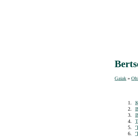
Bert
Gaiak
»
Ohi
1.
K
2.
B
3.
B
4.
T
5.
'
6.
'