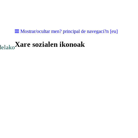
Mostrar/ocultar men? principal de navegaci?n [eu]
Xare sozialen ikonoak
delako