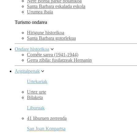
Nere Borda parke botanikoa
Santa Barbara eskalada eskola
Urumea ibaia
Turismo ondarea
Hirigune historikoa
Santa Barbara gotorlekua
Ondare historikoa
Cométe sarea (1941-1944)
Gerra zibila: fusilatzeak Hernanin
Argitalpenak
Urtekariak
Urtez urte
Bilaketa
Liburuak
41 liburuen zerrenda
San Joan Konpartsa