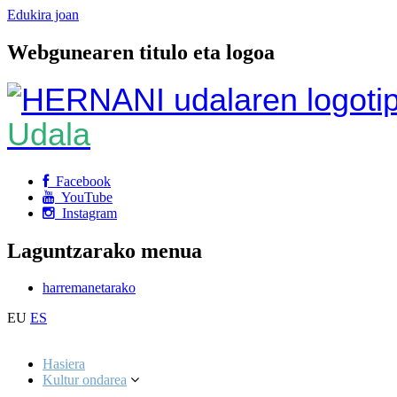
Edukira joan
Webgunearen titulo eta logoa
Udala
Facebook
YouTube
Instagram
Laguntzarako menua
harremanetarako
EU
ES
Hasiera
Kultur ondarea