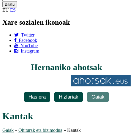
EU
ES
Xare sozialen ikonoak
Twitter
Facebook
YouTube
Instagram
Hernaniko ahotsak
Hasiera
Hizlariak
Gaiak
Kantak
Gaiak
»
Ohiturak eta bizimodua
» Kantak