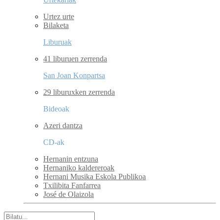
Urtez urte
Bilaketa
Liburuak
41 liburuen zerrenda
San Joan Konpartsa
29 liburuxken zerrenda
Bideoak
Azeri dantza
CD-ak
Hernanin entzuna
Hernaniko kaldereroak
Hernani Musika Eskola Publikoa
Txilibita Fanfarrea
José de Olaizola