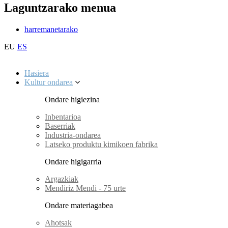
Laguntzarako menua
harremanetarako
EU
ES
Hasiera
Kultur ondarea
Ondare higiezina
Inbentarioa
Baserriak
Industria-ondarea
Latseko produktu kimikoen fabrika
Ondare higigarria
Argazkiak
Mendiriz Mendi - 75 urte
Ondare materiagabea
Ahotsak