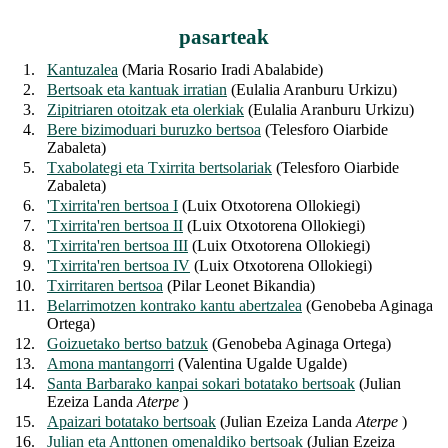
pasarteak
1.
Kantuzalea
(Maria Rosario Iradi Abalabide)
2.
Bertsoak eta kantuak irratian
(Eulalia Aranburu Urkizu)
3.
Zipitriaren otoitzak eta olerkiak
(Eulalia Aranburu Urkizu)
4.
Bere bizimoduari buruzko bertsoa
(Telesforo Oiarbide
Zabaleta)
5.
Txabolategi eta Txirrita bertsolariak
(Telesforo Oiarbide
Zabaleta)
6.
'Txirrita'ren bertsoa I
(Luix Otxotorena Ollokiegi)
7.
'Txirrita'ren bertsoa II
(Luix Otxotorena Ollokiegi)
8.
'Txirrita'ren bertsoa III
(Luix Otxotorena Ollokiegi)
9.
'Txirrita'ren bertsoa IV
(Luix Otxotorena Ollokiegi)
10.
Txirritaren bertsoa
(Pilar Leonet Bikandia)
11.
Belarrimotzen kontrako kantu abertzalea
(Genobeba Aginaga
Ortega)
12.
Goizuetako bertso batzuk
(Genobeba Aginaga Ortega)
13.
Amona mantangorri
(Valentina Ugalde Ugalde)
14.
Santa Barbarako kanpai sokari botatako bertsoak
(Julian
Ezeiza Landa
Aterpe
)
15.
Apaizari botatako bertsoak
(Julian Ezeiza Landa
Aterpe
)
16.
Julian eta Anttonen omenaldiko bertsoak
(Julian Ezeiza