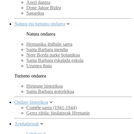
Azeri dantza
Done Jakue Bidea
Sagardoa
Natura eta turismo ondarea
Natura ondarea
Hernaniko ibilbide sarea
Santa Barbara mendia
Nere Borda parke botanikoa
Santa Barbara eskalada eskola
Urumea ibaia
Turismo ondarea
Hirigune historikoa
Santa Barbara gotorlekua
Ondare historikoa
Cométe sarea (1941-1944)
Gerra zibila: fusilatzeak Hernanin
Argitalpenak
Urtekariak