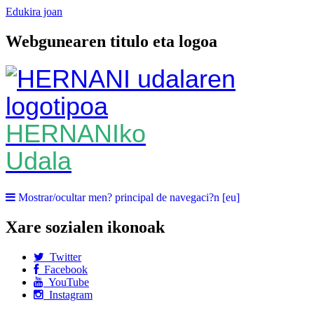
Edukira joan
Webgunearen titulo eta logoa
HERNANIko
Udala
Mostrar/ocultar men? principal de navegaci?n [eu]
Xare sozialen ikonoak
Twitter
Facebook
YouTube
Instagram