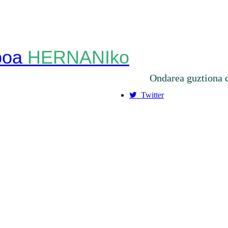
HERNANIko
Ondarea guztiona 
Twitter