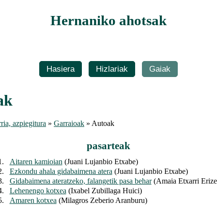
Hernaniko ahotsak
Hasiera
Hizlariak
Gaiak
ak
ria, azpiegitura
»
Garraioak
» Autoak
pasarteak
1.
Aitaren kamioian
(Juani Lujanbio Etxabe)
2.
Ezkondu ahala gidabaimena atera
(Juani Lujanbio Etxabe)
3.
Gidabaimena ateratzeko, falangetik pasa behar
(Amaia Etxarri Erize
4.
Lehenengo kotxea
(Ixabel Zubillaga Huici)
5.
Amaren kotxea
(Milagros Zeberio Aranburu)