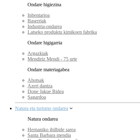
Ondare higiezina
Inbentarioa
Baserriak
Industria-ondarea
Latseko produktu kimikoen fabrika
Ondare higigarria
Argazkiak
Mendiriz Mendi - 75 urte
Ondare materiagabea
Ahotsak
Azeri dantza
Done Jakue Bidea
Sagardoa
Natura eta turismo ondarea
Natura ondarea
Hernaniko ibilbide sarea
Santa Barbara mendia