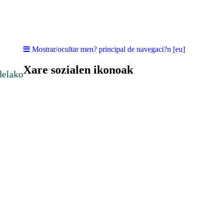
Mostrar/ocultar men? principal de navegaci?n [eu]
Xare sozialen ikonoak
delako