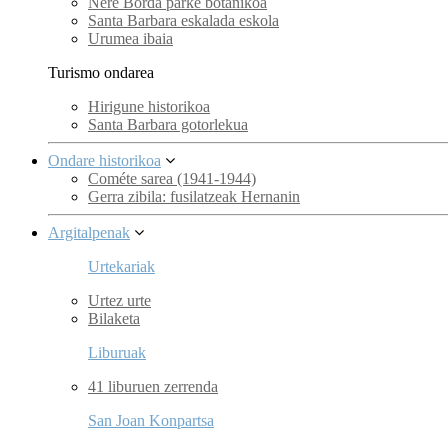
Nere Borda parke botanikoa
Santa Barbara eskalada eskola
Urumea ibaia
Turismo ondarea
Hirigune historikoa
Santa Barbara gotorlekua
Ondare historikoa
Cométe sarea (1941-1944)
Gerra zibila: fusilatzeak Hernanin
Argitalpenak
Urtekariak
Urtez urte
Bilaketa
Liburuak
41 liburuen zerrenda
San Joan Konpartsa