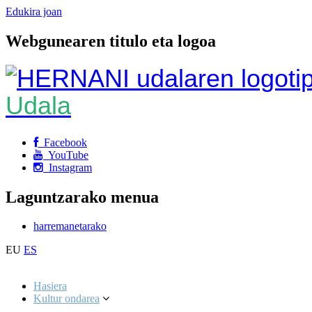
Edukira joan
Webgunearen titulo eta logoa
Udala
Facebook
YouTube
Instagram
Laguntzarako menua
harremanetarako
EU
ES
Hasiera
Kultur ondarea