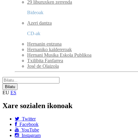
29 liburuxken zerrenda
Bideoak
Azeri dantza
CD-ak
Hernanin entzuna
Hernaniko kaldereroak
Hernani Musika Eskola Publikoa
Txilibita Fanfarrea
José de Olaizola
EU
ES
Xare sozialen ikonoak
Twitter
Facebook
YouTube
Instagram