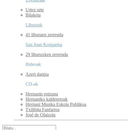
Urtez urte
Bilaketa
Liburuak
41 liburuen zerrenda
San Joan Konpartsa
29 liburuxken zerrenda
Bideoak
Azeri dantza
CD-ak
Hernanin entzuna
Hernaniko kaldereroak
Hernani Musika Eskola Publikoa
Txilibita Fanfarrea
José de Olaizola