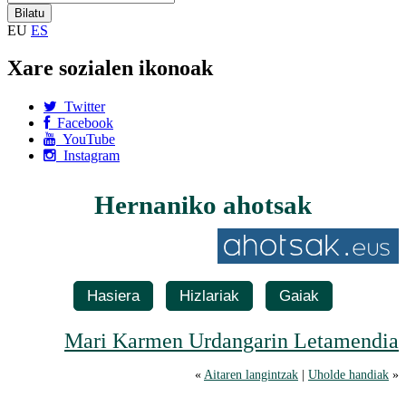
EU
ES
Xare sozialen ikonoak
Twitter
Facebook
YouTube
Instagram
Hernaniko ahotsak
Hasiera
Hizlariak
Gaiak
Mari Karmen Urdangarin Letamendia
«
Aitaren langintzak
|
Uholde handiak
»