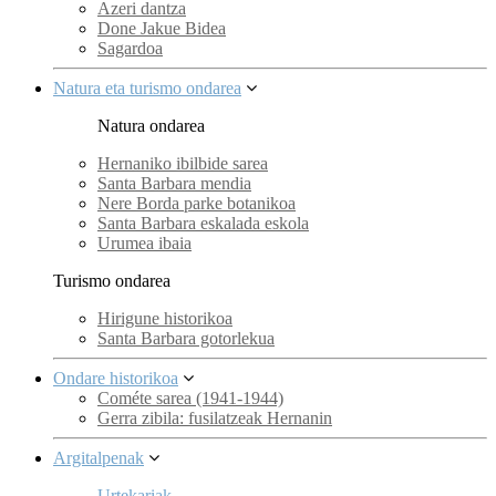
Azeri dantza
Done Jakue Bidea
Sagardoa
Natura eta turismo ondarea
Natura ondarea
Hernaniko ibilbide sarea
Santa Barbara mendia
Nere Borda parke botanikoa
Santa Barbara eskalada eskola
Urumea ibaia
Turismo ondarea
Hirigune historikoa
Santa Barbara gotorlekua
Ondare historikoa
Cométe sarea (1941-1944)
Gerra zibila: fusilatzeak Hernanin
Argitalpenak
Urtekariak