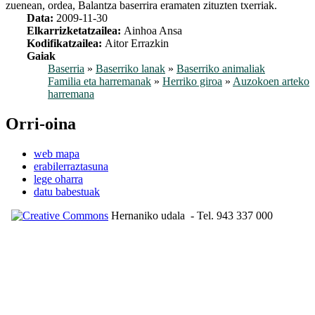
zuenean, ordea, Balantza baserrira eramaten zituzten txerriak.
Data:
2009-11-30
Elkarrizketatzailea:
Ainhoa Ansa
Kodifikatzailea:
Aitor Errazkin
Gaiak
Baserria
»
Baserriko lanak
»
Baserriko animaliak
Familia eta harremanak
»
Herriko giroa
»
Auzokoen arteko
harremana
Orri-oina
web mapa
erabilerraztasuna
lege oharra
datu babestuak
Hernaniko udala
- Tel. 943 337 000