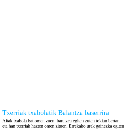
Txerriak txabolatik Balantza baserrira
Aitak txabola bat omen zuen, baratzea egiten zuten tokian bertan,
eta han txerriak hazten omen zituen. Errekako urak gainezka egiten