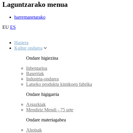
Laguntzarako menua
harremanetarako
EU
ES
Hasiera
Kultur ondarea
Ondare higiezina
Inbentarioa
Baserriak
Industria-ondarea
Latseko produktu kimikoen fabrika
Ondare higigarria
Argazkiak
Mendiriz Mendi - 75 urte
Ondare materiagabea
Ahotsak