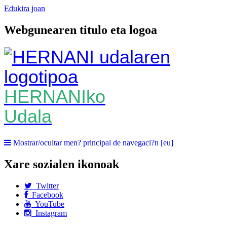
Edukira joan
Webgunearen titulo eta logoa
HERNANIko
Udala
Mostrar/ocultar men? principal de navegaci?n [eu]
Xare sozialen ikonoak
Twitter
Facebook
YouTube
Instagram