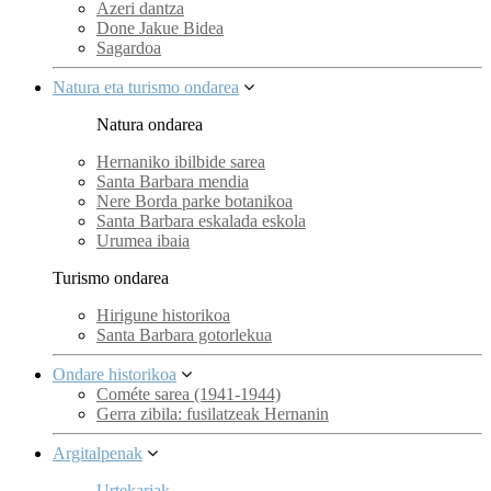
Azeri dantza
Done Jakue Bidea
Sagardoa
Natura eta turismo ondarea
Natura ondarea
Hernaniko ibilbide sarea
Santa Barbara mendia
Nere Borda parke botanikoa
Santa Barbara eskalada eskola
Urumea ibaia
Turismo ondarea
Hirigune historikoa
Santa Barbara gotorlekua
Ondare historikoa
Cométe sarea (1941-1944)
Gerra zibila: fusilatzeak Hernanin
Argitalpenak
Urtekariak