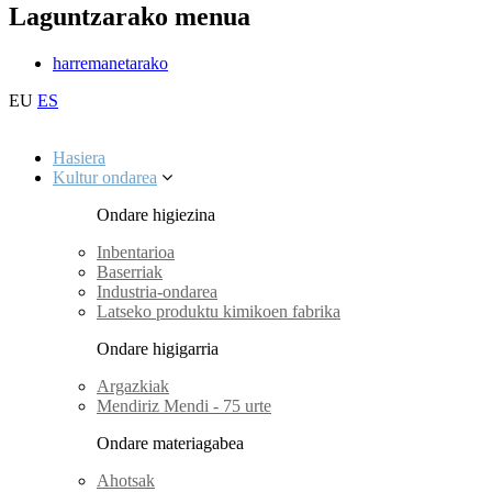
Laguntzarako menua
harremanetarako
EU
ES
Hasiera
Kultur ondarea
Ondare higiezina
Inbentarioa
Baserriak
Industria-ondarea
Latseko produktu kimikoen fabrika
Ondare higigarria
Argazkiak
Mendiriz Mendi - 75 urte
Ondare materiagabea
Ahotsak