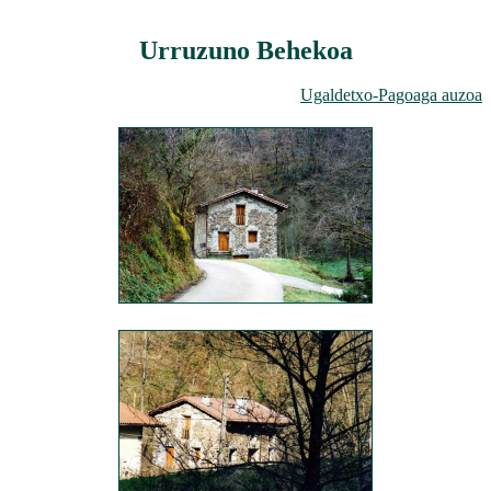
Urruzuno Behekoa
Ugaldetxo-Pagoaga auzoa