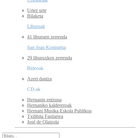
Urtez urte
Bilaketa
Liburuak
41 liburuen zerrenda
San Joan Konpartsa
29 liburuxken zerrenda
Bideoak
Azeri dantza
CD-ak
Hernanin entzuna
Hernaniko kaldereroak
Hernani Musika Eskola Publikoa
Txilibita Fanfarrea
José de Olaizola