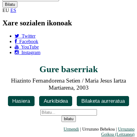
EU
ES
Xare sozialen ikonoak
Twitter
Facebook
YouTube
Instagram
Gure baserriak
Hiazinto Fernandorena Setien / Maria Jesus Iartza
Martiarena, 2003
Hasiera
Aurkibidea
Bilaketa aurreratua
Urmendi
| Urruzuno Behekoa |
Urruzuno
Goikoa (Leitzanea)