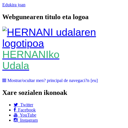
Edukira joan
Webgunearen titulo eta logoa
HERNANIko
Udala
Mostrar/ocultar men? principal de navegaci?n [eu]
Xare sozialen ikonoak
Twitter
Facebook
YouTube
Instagram