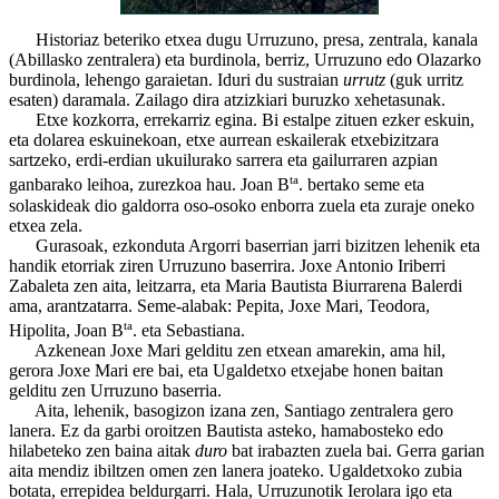
Historiaz beteriko etxea dugu Urruzuno, presa, zentrala, kanala
(Abillasko zentralera) eta burdinola, berriz, Urruzuno edo Olazarko
burdinola, lehengo garaietan. Iduri du sustraian
urrutz
(guk urritz
esaten) daramala. Zailago dira atzizkiari buruzko xehetasunak.
Etxe kozkorra, errekarriz egina. Bi estalpe zituen ezker eskuin,
eta dolarea eskuinekoan, etxe aurrean eskailerak etxebizitzara
sartzeko, erdi-erdian ukuilurako sarrera eta gailurraren azpian
ta
ganbarako leihoa, zurezkoa hau. Joan B
. bertako seme eta
solaskideak dio galdorra oso-osoko enborra zuela eta zuraje oneko
etxea zela.
Gurasoak, ezkonduta Argorri baserrian jarri bizitzen lehenik eta
handik etorriak ziren Urruzuno baserrira. Joxe Antonio Iriberri
Zabaleta zen aita, leitzarra, eta Maria Bautista Biurrarena Balerdi
ama, arantzatarra. Seme-alabak: Pepita, Joxe Mari, Teodora,
ta
Hipolita, Joan B
. eta Sebastiana.
Azkenean Joxe Mari gelditu zen etxean amarekin, ama hil,
gerora Joxe Mari ere bai, eta Ugaldetxo etxejabe honen baitan
gelditu zen Urruzuno baserria.
Aita, lehenik, basogizon izana zen, Santiago zentralera gero
lanera. Ez da garbi oroitzen Bautista asteko, hamabosteko edo
hilabeteko zen baina aitak
duro
bat irabazten zuela bai. Gerra garian
aita mendiz ibiltzen omen zen lanera joateko. Ugaldetxoko zubia
botata, errepidea beldurgarri. Hala, Urruzunotik Ierolara igo eta