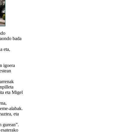
ndo
Olaondo bada
a eta,
n igoera
estean
arrenak
npilleta
ta eta Migel
ena,
seme-alabak.
maztea, eta
n gurean”.
 esaterako