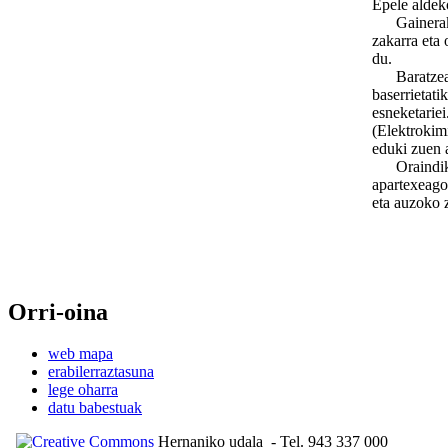
Epele aldek
Gainerakoan
zakarra eta 
du.
Baratzea, e
baserrietati
esneketariei
(Elektrokimi
eduki zuen 
Oraindik er
apartexeago 
eta auzoko 
Orri-oina
web mapa
erabilerraztasuna
lege oharra
datu babestuak
Hernaniko udala
- Tel. 943 337 000