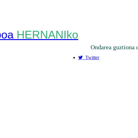
HERNANIko
Ondarea guztiona 
Twitter