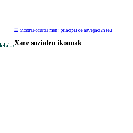
Mostrar/ocultar men? principal de navegaci?n [eu]
Xare sozialen ikonoak
delako