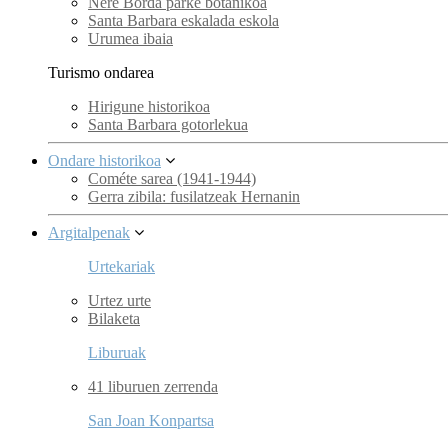
Nere Borda parke botanikoa
Santa Barbara eskalada eskola
Urumea ibaia
Turismo ondarea
Hirigune historikoa
Santa Barbara gotorlekua
Ondare historikoa
Cométe sarea (1941-1944)
Gerra zibila: fusilatzeak Hernanin
Argitalpenak
Urtekariak
Urtez urte
Bilaketa
Liburuak
41 liburuen zerrenda
San Joan Konpartsa