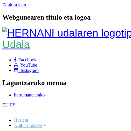
Edukira joan
Webgunearen titulo eta logoa
Udala
Facebook
YouTube
Instagram
Laguntzarako menua
harremanetarako
EU
ES
Hasiera
Kultur ondarea