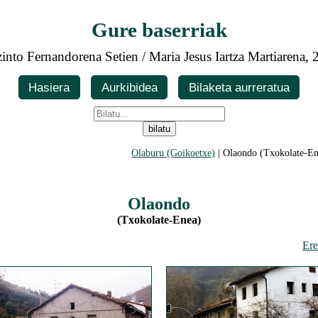
Gure baserriak
into Fernandorena Setien / Maria Jesus Iartza Martiarena,
Hasiera
Aurkibidea
Bilaketa aurreratua
Olaburu (Goikoetxe)
| Olaondo (Txokolate-En
Olaondo
(Txokolate-Enea)
Ere