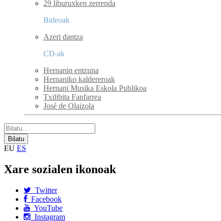
29 liburuxken zerrenda
Bideoak
Azeri dantza
CD-ak
Hernanin entzuna
Hernaniko kaldereroak
Hernani Musika Eskola Publikoa
Txilibita Fanfarrea
José de Olaizola
EU
ES
Xare sozialen ikonoak
Twitter
Facebook
YouTube
Instagram