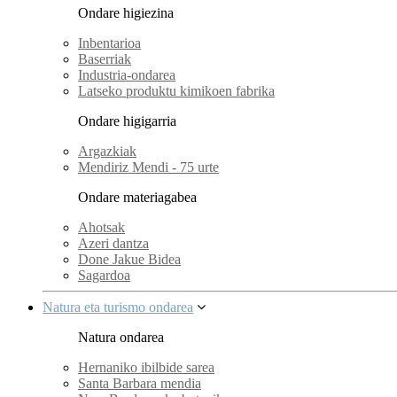
Ondare higiezina
Inbentarioa
Baserriak
Industria-ondarea
Latseko produktu kimikoen fabrika
Ondare higigarria
Argazkiak
Mendiriz Mendi - 75 urte
Ondare materiagabea
Ahotsak
Azeri dantza
Done Jakue Bidea
Sagardoa
Natura eta turismo ondarea
Natura ondarea
Hernaniko ibilbide sarea
Santa Barbara mendia