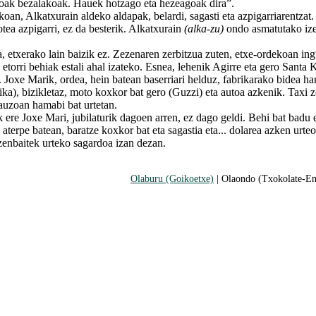
oak bezalakoak. Hauek hotzago eta hezeagoak dira”.
, Alkatxurain aldeko aldapak, belardi, sagasti eta azpigarriarentzat.
otea azpigarri, ez da besterik. Alkatxurain
(alka-zu)
ondo asmatutako ize
txerako lain baizik ez. Zezenaren zerbitzua zuten, etxe-ordekoan in
k etorri behiak estali ahal izateko. Esnea, lehenik Agirre eta gero Santa 
. Joxe Marik, ordea, hein batean baserriari helduz, fabrikarako bidea ha
ka), bizikletaz, moto koxkor bat gero (Guzzi) eta autoa azkenik. Taxi z
auzoan hamabi bat urtetan.
e Joxe Mari, jubilaturik dagoen arren, ez dago geldi. Behi bat badu e
aterpe batean, baratze koxkor bat eta sagastia eta... dolarea azken urte
zenbaitek urteko sagardoa izan dezan.
Olaburu (Goikoetxe)
| Olaondo (Txokolate-En