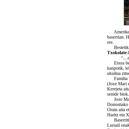
Ameriketan 
baserrian. 
ere.
Bestetik, Tx
Txokolate
“...
Etxea bera 
kanpotik, le
ukuilua zitu
Familia Tol
(Joxe Mari 
Kerejeta ai
senide biok.
Joxe Marik
Donostiako 
Orain aita e
Haritz eta 
Baserritik 
Lursail onak