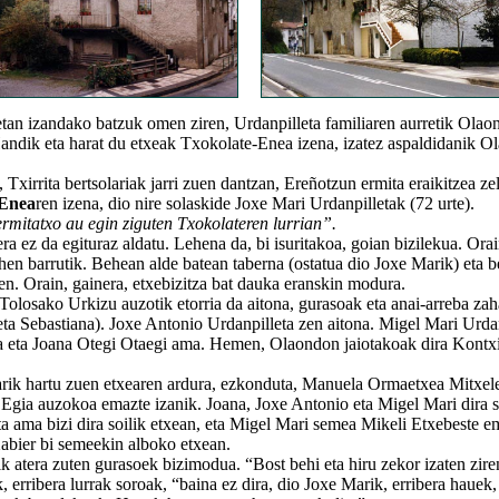
izandako batzuk omen ziren, Urdanpilleta familiaren aurretik Olao
Handik eta harat du etxeak Txokolate-Enea izena, izatez aspaldidanik 
irrita bertsolariak jarri zuen dantzan, Ereñotzun ermita eraikitzea zel
-Enea
ren izena, dio nire solaskide Joxe Mari Urdanpilletak (72 urte).
ermitatxo au egin ziguten Txokolateren lurrian”.
ez da egituraz aldatu. Lehena da, bi isuritakoa, goian bizilekua. Orai
hen barrutik. Behean alde batean taberna (ostatua dio Joxe Marik) eta b
en. Orain, gainera, etxebizitza bat dauka eranskin modura.
osako Urkizu auzotik etorria da aitona, gurasoak eta anai-arreba zah
eta Sebastiana). Joxe Antonio Urdanpilleta zen aitona. Migel Mari Urda
ta eta Joana Otegi Otaegi ama. Hemen, Olaondon jaiotakoak dira Kontxi
 hartu zuen etxearen ardura, ezkonduta, Manuela Ormaetxea Mitxel
Egia auzokoa emazte izanik. Joana, Joxe Antonio eta Migel Mari dira 
ta ama bizi dira soilik etxean, eta Migel Mari semea Mikeli Etxebeste e
Xabier bi semeekin alboko etxean.
atera zuten gurasoek bizimodua. “Bost behi eta hiru zekor izaten zire
, erribera lurrak soroak, “baina ez dira, dio Joxe Marik, erribera hauek,