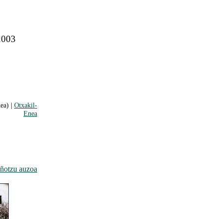
 2003
ea) |
Otxakil-
Enea
ñotzu auzoa