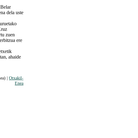
 Belar
na dela uste
guruetako
Kruz
rtu zuen
erbitzua ere
txetik
otan, ahaide
ea) |
Otxakil-
Enea