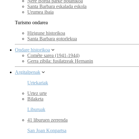
Nere Borda parke botanikoa
Santa Barbara eskalada eskola
Urumea ibaia
Turismo ondarea
Hirigune historikoa
Santa Barbara gotorlekua
Ondare historikoa
Cométe sarea (1941-1944)
Gerra zibila: fusilatzeak Hernanin
Argitalpenak
Urtekariak
Urtez urte
Bilaketa
Liburuak
41 liburuen zerrenda
San Joan Konpartsa