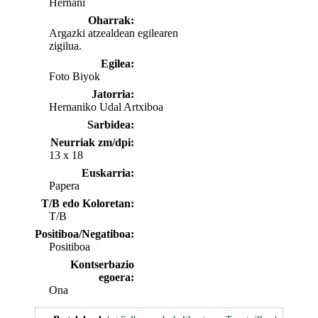
Hernani
Oharrak:
Argazki atzealdean egilearen
zigilua.
Egilea:
Foto Biyok
Jatorria:
Hernaniko Udal Artxiboa
Sarbidea:
Neurriak zm/dpi:
13 x 18
Euskarria:
Papera
T/B edo Koloretan:
T/B
Positiboa/Negatiboa:
Positiboa
Kontserbazio
egoera:
Ona