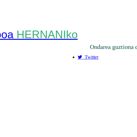
HERNANIko
Ondarea guztiona 
Twitter