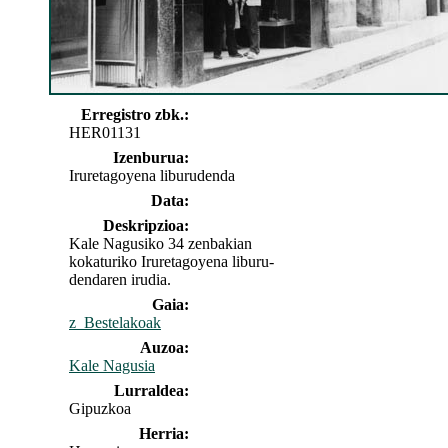
Erregistro zbk.:
HER01131
Izenburua:
Iruretagoyena liburudenda
Data:
Deskripzioa:
Kale Nagusiko 34 zenbakian
kokaturiko Iruretagoyena liburu-
dendaren irudia.
Gaia:
z_Bestelakoak
Auzoa:
Kale Nagusia
Lurraldea:
Gipuzkoa
Herria: