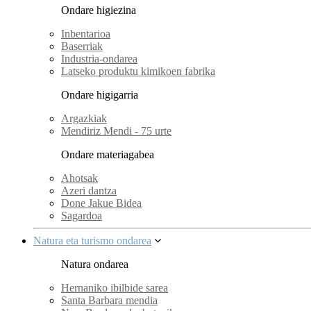
Ondare higiezina
Inbentarioa
Baserriak
Industria-ondarea
Latseko produktu kimikoen fabrika
Ondare higigarria
Argazkiak
Mendiriz Mendi - 75 urte
Ondare materiagabea
Ahotsak
Azeri dantza
Done Jakue Bidea
Sagardoa
Natura eta turismo ondarea
Natura ondarea
Hernaniko ibilbide sarea
Santa Barbara mendia