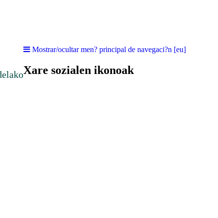
Mostrar/ocultar men? principal de navegaci?n [eu]
Xare sozialen ikonoak
delako