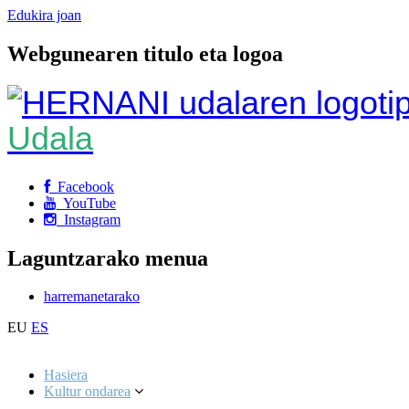
Edukira joan
Webgunearen titulo eta logoa
Udala
Facebook
YouTube
Instagram
Laguntzarako menua
harremanetarako
EU
ES
Hasiera
Kultur ondarea