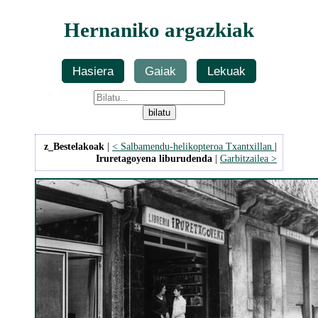
Hernaniko argazkiak
Hasiera
Gaiak
Lekuak
z_Bestelakoak
|
< Salbamendu-helikopteroa Txantxillan
|
Iruretagoyena liburudenda
|
Garbitzailea >