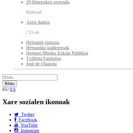
29 liburuxken zerrenda
Bideoak
Azeri dantza
CD-ak
Hernanin entzuna
Hernaniko kaldereroak
Hernani Musika Eskola Publikoa
Txilibita Fanfarrea
José de Olaizola
EU
ES
Xare sozialen ikonoak
Twitter
Facebook
YouTube
Instagram