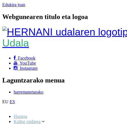
Edukira joan
Webgunearen titulo eta logoa
Udala
Facebook
YouTube
Instagram
Laguntzarako menua
harremanetarako
EU
ES
Hasiera
Kultur ondarea