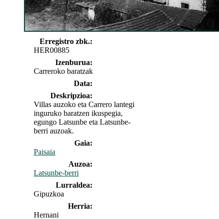
Erregistro zbk.:
HER00885
Izenburua:
Carreroko baratzak
Data:
Deskripzioa:
Villas auzoko eta Carrero lantegi
inguruko baratzen ikuspegia,
egungo Latsunbe eta Latsunbe-
berri auzoak.
Gaia:
Paisaia
Auzoa:
Latsunbe-berri
Lurraldea:
Gipuzkoa
Herria:
Hernani