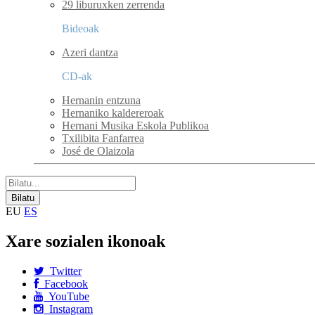
29 liburuxken zerrenda
Bideoak
Azeri dantza
CD-ak
Hernanin entzuna
Hernaniko kaldereroak
Hernani Musika Eskola Publikoa
Txilibita Fanfarrea
José de Olaizola
EU
ES
Xare sozialen ikonoak
Twitter
Facebook
YouTube
Instagram