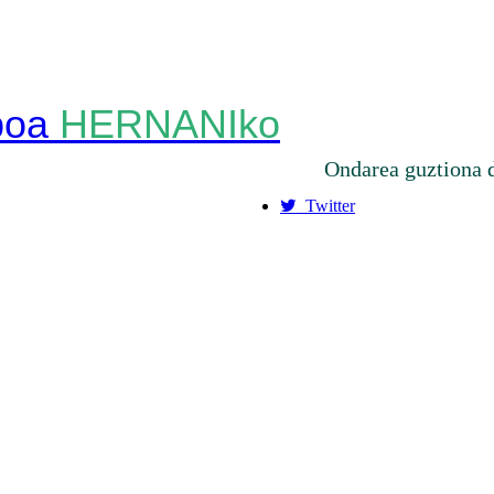
HERNANIko
Ondarea guztiona 
Twitter