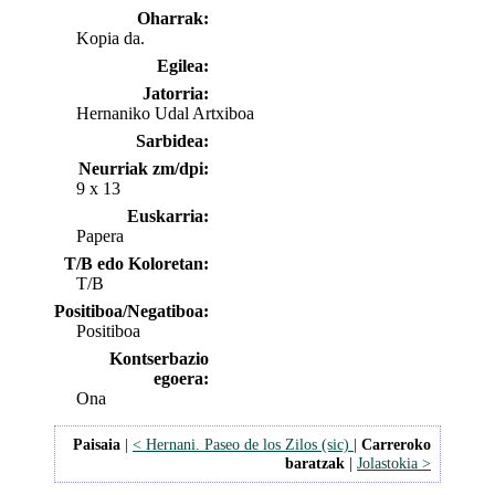
Oharrak:
Kopia da.
Egilea:
Jatorria:
Hernaniko Udal Artxiboa
Sarbidea:
Neurriak zm/dpi:
9 x 13
Euskarria:
Papera
T/B edo Koloretan:
T/B
Positiboa/Negatiboa:
Positiboa
Kontserbazio
egoera:
Ona
Paisaia
|
< Hernani. Paseo de los Zilos (sic)
|
Carreroko
baratzak
|
Jolastokia >