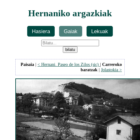
Hernaniko argazkiak
Hasiera
Gaiak
Lekuak
Paisaia
|
< Hernani. Paseo de los Zilos (sic)
|
Carreroko
baratzak
|
Jolastokia >