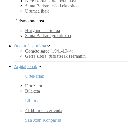
Nere Borda parke botanikoa
Santa Barbara eskalada eskola
Urumea ibaia
Turismo ondarea
Hirigune historikoa
Santa Barbara gotorlekua
Ondare historikoa
Cométe sarea (1941-1944)
Gerra zibila: fusilatzeak Hernanin
Argitalpenak
Urtekariak
Urtez urte
Bilaketa
Liburuak
41 liburuen zerrenda
San Joan Konpartsa