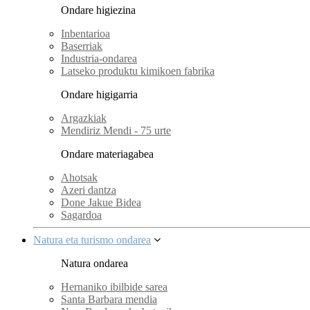
Ondare higiezina
Inbentarioa
Baserriak
Industria-ondarea
Latseko produktu kimikoen fabrika
Ondare higigarria
Argazkiak
Mendiriz Mendi - 75 urte
Ondare materiagabea
Ahotsak
Azeri dantza
Done Jakue Bidea
Sagardoa
Natura eta turismo ondarea
Natura ondarea
Hernaniko ibilbide sarea
Santa Barbara mendia