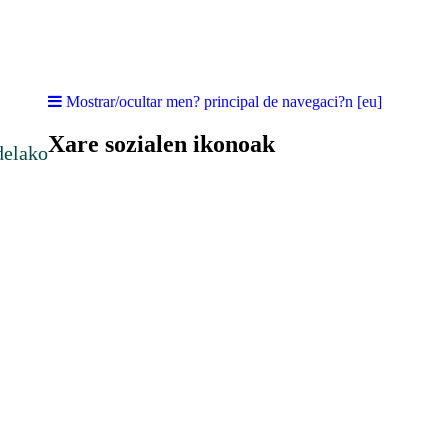
Mostrar/ocultar men? principal de navegaci?n [eu]
Xare sozialen ikonoak
delako