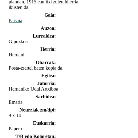
planoan, 1915.ean itxi zuten hilerria
ikusten da.
Gaia:
Paisaia
Auzoa:
Lurraldea:
Gipuzkoa
Herria:
Hernani
Oharrak:
Posta-txartel baten kopia da.
Egilea:
Jatorria:
Hernaniko Udal Artxiboa
Sarbidea:
Emaria
Neurriak zm/dpi:
9 x 14
Euskarria:
Papera
T/B edo Koloretan: