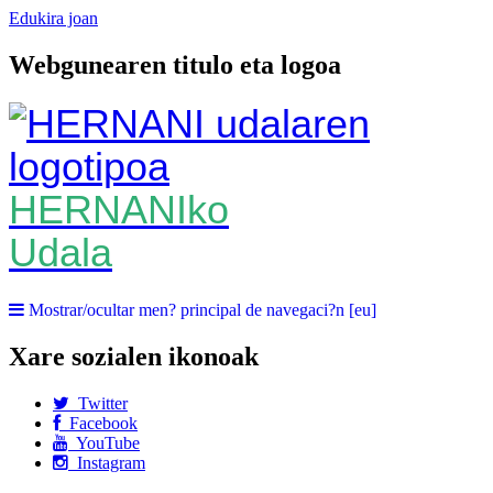
Edukira joan
Webgunearen titulo eta logoa
HERNANIko
Udala
Mostrar/ocultar men? principal de navegaci?n [eu]
Xare sozialen ikonoak
Twitter
Facebook
YouTube
Instagram