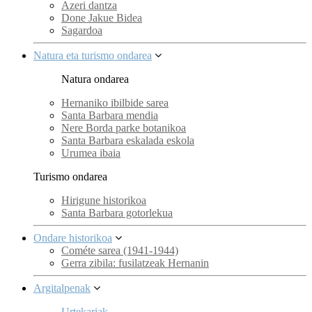
Azeri dantza
Done Jakue Bidea
Sagardoa
Natura eta turismo ondarea
Natura ondarea
Hernaniko ibilbide sarea
Santa Barbara mendia
Nere Borda parke botanikoa
Santa Barbara eskalada eskola
Urumea ibaia
Turismo ondarea
Hirigune historikoa
Santa Barbara gotorlekua
Ondare historikoa
Cométe sarea (1941-1944)
Gerra zibila: fusilatzeak Hernanin
Argitalpenak
Urtekariak