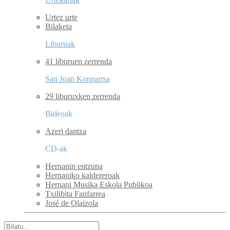
Urtez urte
Bilaketa
Liburuak
41 liburuen zerrenda
San Joan Konpartsa
29 liburuxken zerrenda
Bideoak
Azeri dantza
CD-ak
Hernanin entzuna
Hernaniko kaldereroak
Hernani Musika Eskola Publikoa
Txilibita Fanfarrea
José de Olaizola