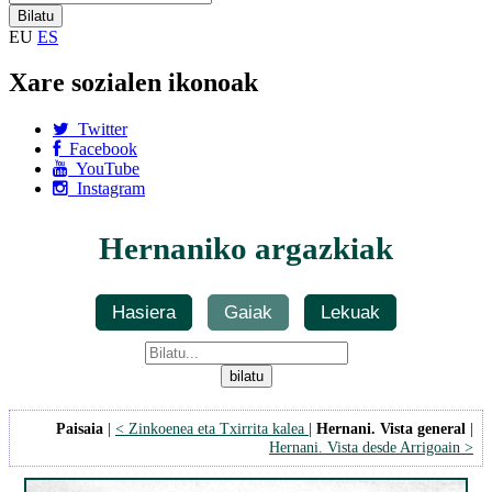
EU
ES
Xare sozialen ikonoak
Twitter
Facebook
YouTube
Instagram
Hernaniko argazkiak
Hasiera
Gaiak
Lekuak
Paisaia
|
< Zinkoenea eta Txirrita kalea
|
Hernani. Vista general
|
Hernani. Vista desde Arrigoain >