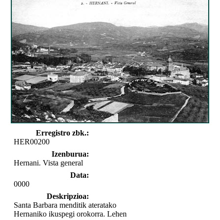
Erregistro zbk.:
HER00200
Izenburua:
Hernani. Vista general
Data:
0000
Deskripzioa:
Santa Barbara menditik ateratako
Hernaniko ikuspegi orokorra. Lehen