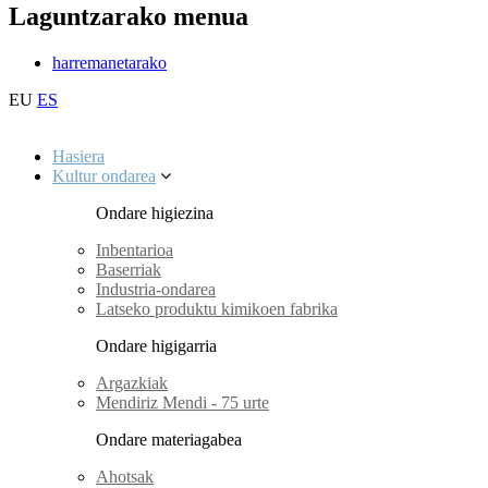
Laguntzarako menua
harremanetarako
EU
ES
Hasiera
Kultur ondarea
Ondare higiezina
Inbentarioa
Baserriak
Industria-ondarea
Latseko produktu kimikoen fabrika
Ondare higigarria
Argazkiak
Mendiriz Mendi - 75 urte
Ondare materiagabea
Ahotsak