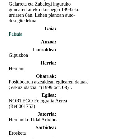
Galarreta eta Zabalegi inguruko
gunearen aireko ikuspegia 1999.eko
urriaren 8an. Lehen planoan auto-
desegite lekua.
Gaia:
Paisaia
Auzoa:
Lurraldea:
Gipuzkoa
Herria:
Hernani
Oharrak:
Positiboaren atzealdean egilearen datuak
; eskuz idatzia: "(1999 oct. 08)".
Egilea:
NORTEGO Fotografía Aérea
(Ref.001753)
Jatorria:
Hernaniko Udal Artxiboa
Sarbidea:
Erosketa