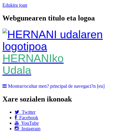
Edukira joan
Webgunearen titulo eta logoa
HERNANIko
Udala
Mostrar/ocultar men? principal de navegaci?n [eu]
Xare sozialen ikonoak
Twitter
Facebook
YouTube
Instagram