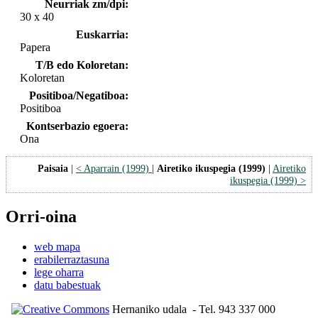
Neurriak zm/dpi:
30 x 40
Euskarria:
Papera
T/B edo Koloretan:
Koloretan
Positiboa/Negatiboa:
Positiboa
Kontserbazio egoera:
Ona
Paisaia
|
< Aparrain (1999)
|
Airetiko ikuspegia (1999)
|
Airetiko
ikuspegia (1999) >
Orri-oina
web mapa
erabilerraztasuna
lege oharra
datu babestuak
Hernaniko udala
- Tel. 943 337 000