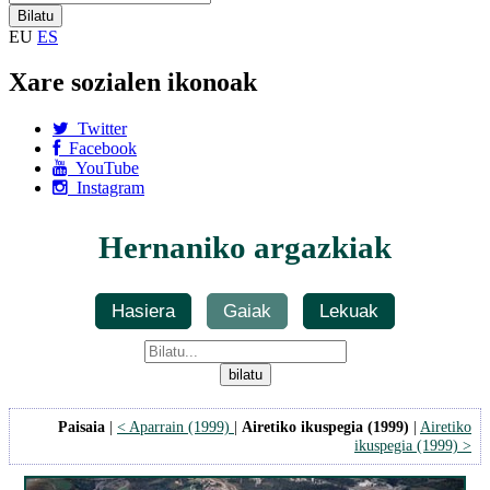
EU
ES
Xare sozialen ikonoak
Twitter
Facebook
YouTube
Instagram
Hernaniko argazkiak
Hasiera
Gaiak
Lekuak
Paisaia
|
< Aparrain (1999)
|
Airetiko ikuspegia (1999)
|
Airetiko
ikuspegia (1999) >