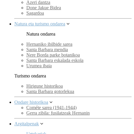
Azeri dantza
Done Jakue Bidea
Sagardoa
Natura eta turismo ondarea
Natura ondarea
Hernaniko ibilbide sarea
Santa Barbara mendia
Nere Borda parke botanikoa
Santa Barbara eskalada eskola
Urumea ibaia
Turismo ondarea
Hirigune historikoa
Santa Barbara gotorlekua
Ondare historikoa
Cométe sarea (1941-1944)
Gerra zibila: fusilatzeak Hernanin
Argitalpenak
Urtekariak