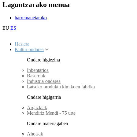
Laguntzarako menua
harremanetarako
EU
ES
Hasiera
Kultur ondarea
Ondare higiezina
Inbentarioa
Baserriak
Industria-ondarea
Latseko produktu kimikoen fabrika
Ondare higigarria
Argazkiak
Mendiriz Mendi - 75 urte
Ondare materiagabea
Ahotsak