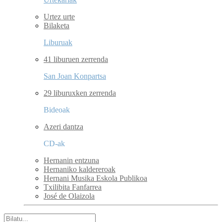
Urtez urte
Bilaketa
Liburuak
41 liburuen zerrenda
San Joan Konpartsa
29 liburuxken zerrenda
Bideoak
Azeri dantza
CD-ak
Hernanin entzuna
Hernaniko kaldereroak
Hernani Musika Eskola Publikoa
Txilibita Fanfarrea
José de Olaizola