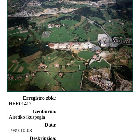
Erregistro zbk.:
HER01417
Izenburua:
Airetiko ikuspegia
Data:
1999-10-08
Deskripzioa: