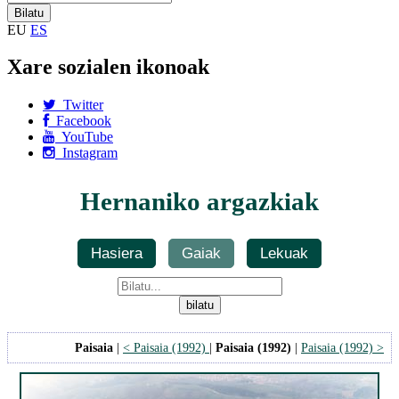
EU
ES
Xare sozialen ikonoak
Twitter
Facebook
YouTube
Instagram
Hernaniko argazkiak
Hasiera
Gaiak
Lekuak
Paisaia
|
< Paisaia (1992)
|
Paisaia (1992)
|
Paisaia (1992) >