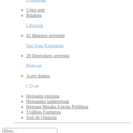
Urtez urte
Bilaketa
Liburuak
41 liburuen zerrenda
San Joan Konpartsa
29 liburuxken zerrenda
Bideoak
Azeri dantza
CD-ak
Hernanin entzuna
Hernaniko kaldereroak
Hernani Musika Eskola Publikoa
Txilibita Fanfarrea
José de Olaizola