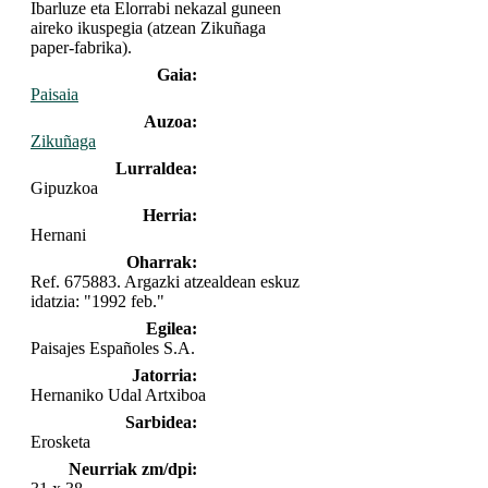
Ibarluze eta Elorrabi nekazal guneen
aireko ikuspegia (atzean Zikuñaga
paper-fabrika).
Gaia:
Paisaia
Auzoa:
Zikuñaga
Lurraldea:
Gipuzkoa
Herria:
Hernani
Oharrak:
Ref. 675883. Argazki atzealdean eskuz
idatzia: "1992 feb."
Egilea:
Paisajes Españoles S.A.
Jatorria:
Hernaniko Udal Artxiboa
Sarbidea:
Erosketa
Neurriak zm/dpi: