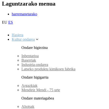
Laguntzarako menua
harremanetarako
EU
ES
Hasiera
Kultur ondarea
Ondare higiezina
Inbentarioa
Baserriak
Industria-ondarea
Latseko produktu kimikoen fabrika
Ondare higigarria
Argazkiak
Mendiriz Mendi - 75 urte
Ondare materiagabea
Ahotsak