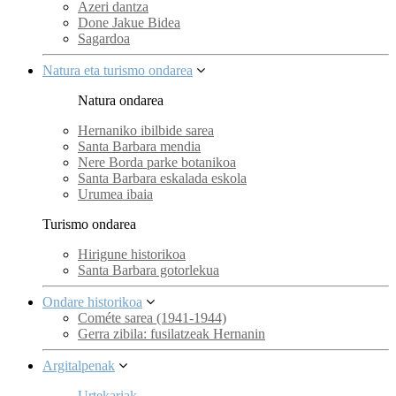
Azeri dantza
Done Jakue Bidea
Sagardoa
Natura eta turismo ondarea
Natura ondarea
Hernaniko ibilbide sarea
Santa Barbara mendia
Nere Borda parke botanikoa
Santa Barbara eskalada eskola
Urumea ibaia
Turismo ondarea
Hirigune historikoa
Santa Barbara gotorlekua
Ondare historikoa
Cométe sarea (1941-1944)
Gerra zibila: fusilatzeak Hernanin
Argitalpenak
Urtekariak