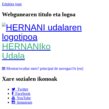
Edukira joan
Webgunearen titulo eta logoa
HERNANIko
Udala
Mostrar/ocultar men? principal de navegaci?n [eu]
Xare sozialen ikonoak
Twitter
Facebook
YouTube
Instagram