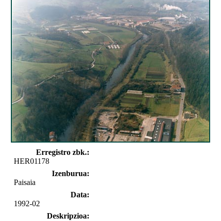
Erregistro zbk.:
HER01178
Izenburua:
Paisaia
Data:
1992-02
Deskripzioa: